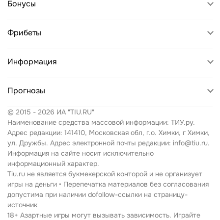
Бонусы
БетБум
Pari
Фрибеты
Леон
BetBoom
Лига Ставок
Пари
Информация
Leon
Мелбет
БетБум
Winline
Политика конфиденциальности
Прогнозы
Бетсити
Леон
Fonbet
Политика cookies
Марафон
© 2015 - 2026 ИА "TIU.RU"
Винлайн
Прогнозы на спорт
Марафон
Пользовательское соглашение
Наименование средства массовой информации: ТИУ.ру.
Фонбет
Фонбет
Футбол
Адрес редакции: 141410, Московская обл, г.о. Химки, г Химки,
Betcity
Согласие на обработку персональных данных
ул. Дружбы. Адрес электронной почты редакции: info@tiu.ru.
Винлайн
Марафон
Хоккей
Информация на сайте носит исключительно
Melbet
Контакты
информационный характер.
Бетсити
Баскетбол
Tiu.ru не является букмекерской конторой и не организует
Лига Ставок
Вакансии
игры на деньги • Перепечатка материалов без согласования
Мелбет
Теннис
допустима при наличии dofollow-ссылки на страницу-
Olimpbet
Блог
источник
Лига ставок
Настольный теннис
18+ Азартные игры могут вызывать зависимость. Играйте
Архив