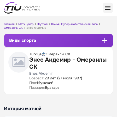
Главная
Матч центр
Футбол
Конья, Супер-любительская лига
Омеранлы СК
Энес Акдемир
Популярные БК
Пари
Виды спорта
По букмекеру
БетБум
Леон
Pari
Приложения для Android
Türkiye
Омеранлы СК
Винлайн
BetBoom
Энес Акдемир - Омеранлы
Фонбет
Leon
Пари
СК
Виды спорта
Марафон
Winline
БетБум
Бетсити
Fonbet
Леон
Баскетбол
Enes Akdemir
Статьи о БК
Возраст:
29 лет (27 июля 1997)
Мелбет
Лига Ставок
Винлайн
Киберспорт
Пол:
Мужской
Winline
Лига Ставок
Марафон
Фонбет
Теннис
Позиция:
Вратарь
База знаний
По видам спорта
Олимпбет
Бет-М
Марафон
Хоккей
Виды ставок
Тенниси
Baltbet
Бетсити
Футбол
Футбол
Футбол
По видам спорта
Основы ставок
Балтбет
Melbet
Мелбет
Хоккей
История матчей
Евролига
Сервисы
Бет-М
Olimpbet
Лига Ставок
Баскетбол
Футбол
Виды спорта
Кубок России
Беттери
Tennisi
Олимпбет
Теннис
Хоккей