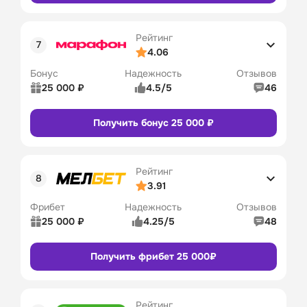
Коэффициенты
4/5
10
Линия в прематче
4/5
Рейтинг
Сайт
Приложение
Линия в лайве
4/5
4.06
Удобство платежей
4/5
Бонус
Надежность
Отзывов
Служба поддержки
4/5
25 000 ₽
4.5/5
46
Бонусы и акции
5/5
Рейтинг 
5/5
Получить бонус 25 000 ₽
пользователей
Бонусы
17
Коэффициенты
4/5
Сайт
Приложение
Линия в прематче
4/5
Рейтинг
Линия в лайве
4/5
3.91
Удобство платежей
4/5
Фрибет
Надежность
Отзывов
Служба поддержки
4/5
25 000 ₽
4.25/5
48
Бонусы и акции
4/5
Рейтинг 
5/5
Получить фрибет 25 000₽
пользователей
Промокод
Бонусы
Коэффициенты
4/5
15
Линия в прематче
4/5
Рейтинг