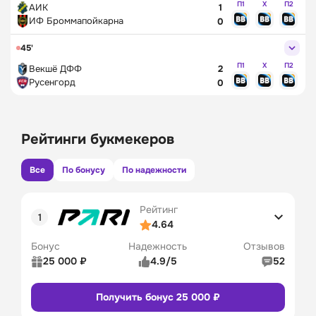
П1
X
П2
1
АИК
ИФ Броммапойкарна
0
45'
П1
X
П2
2
Векшё ДФФ
Русенгорд
0
Рейтинги букмекеров
Все
По бонусу
По надежности
Рейтинг
4.64
Бонус
Надежность
Отзывов
25 000 ₽
4.9/5
52
Рейтинг 
5/5
Получить бонус 25 000 ₽
пользователей