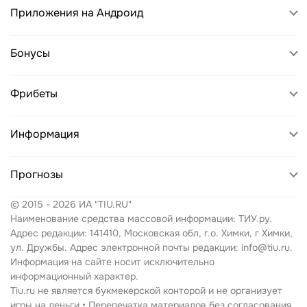
Приложения на Андроид
Пари
Бонусы
БетБум
Pari
Фрибеты
Леон
BetBoom
Лига Ставок
Пари
Информация
Leon
Мелбет
БетБум
Winline
Политика конфиденциальности
Прогнозы
Бетсити
Леон
Fonbet
Политика cookies
Марафон
© 2015 - 2026 ИА "TIU.RU"
Винлайн
Прогнозы на спорт
Марафон
Пользовательское соглашение
Наименование средства массовой информации: ТИУ.ру.
Фонбет
Фонбет
Футбол
Адрес редакции: 141410, Московская обл, г.о. Химки, г Химки,
Betcity
Согласие на обработку персональных данных
ул. Дружбы. Адрес электронной почты редакции: info@tiu.ru.
Винлайн
Марафон
Хоккей
Информация на сайте носит исключительно
Melbet
Контакты
информационный характер.
Бетсити
Баскетбол
Tiu.ru не является букмекерской конторой и не организует
Лига Ставок
Вакансии
игры на деньги • Перепечатка материалов без согласования