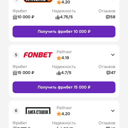
4.20
Удобство платежей
4/5
Фрибет
Надежность
Отзывов
Служба поддержки
5/5
10 000 ₽
4.75/5
58
Бонусы и акции
4/5
Рейтинг 
5/5
Получить фрибет 10 000 ₽
пользователей
Промокод
Бонусы
Коэффициенты
4/5
34
Линия в прематче
4/5
Рейтинг
Линия в лайве
Сайт
Приложение
4/5
4.19
Удобство платежей
4/5
Фрибет
Надежность
Отзывов
Служба поддержки
4/5
15 000 ₽
4.7/5
47
Бонусы и акции
5/5
Рейтинг 
5/5
Получить фрибет 15 000 ₽
пользователей
Промокод
Бонусы
Коэффициенты
4/5
10
Линия в прематче
4/5
Рейтинг
Линия в лайве
Сайт
Приложение
4/5
4.20
Удобство платежей
4/5
Фрибет
Надежность
Отзывов
Служба поддержки
5/5