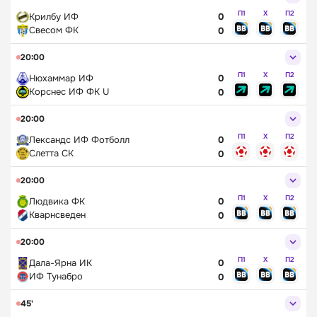
П1
X
П2
0
Крилбу ИФ
Свесом ФК
0
20:00
П1
X
П2
0
Нюхаммар ИФ
Корснес ИФ ФК U
0
20:00
П1
X
П2
0
Лександс ИФ Фотболл
Слетта СК
0
20:00
П1
X
П2
0
Людвика ФК
Кварнсведен
0
20:00
П1
X
П2
0
Дала-Ярна ИК
ИФ Тунабро
0
45'