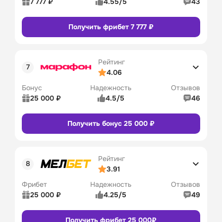
7 777 ₽
4.55/5
43
Бонусы и акции
4/5
Рейтинг 
5/5
Получить фрибет 7 777 ₽
пользователей
Промокод
Бонусы
Коэффициенты
4/5
10
Линия в прематче
4/5
Рейтинг
Сайт
Приложение
Линия в лайве
4/5
4.06
Удобство платежей
4/5
Бонус
Надежность
Отзывов
Служба поддержки
4/5
25 000 ₽
4.5/5
46
Бонусы и акции
5/5
Рейтинг 
5/5
Получить бонус 25 000 ₽
пользователей
Бонусы
17
Коэффициенты
4/5
Сайт
Приложение
Линия в прематче
4/5
Рейтинг
Линия в лайве
4/5
3.91
Удобство платежей
4/5
Фрибет
Надежность
Отзывов
Служба поддержки
4/5
25 000 ₽
4.25/5
49
Бонусы и акции
4/5
Рейтинг 
5/5
Получить фрибет 25 000₽
пользователей
Промокод
Бонусы