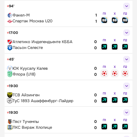
94'
П1
X
П2
1
Факел-М
Спартак Москва U20
1
17:00
П1
X
П2
0
Атлетико Индепендьенте КББА
Пасьон Селесте
0
45'
П1
X
П2
0
ЮК Куусалу Калев
Флора (U18)
0
19:30
П1
X
П2
0
ТСВ Айзинген
ТуС 1893 Ашаффенбург-Лайдер
0
19:30
П1
X
П2
0
Пяст Тучемпы
ЛКС Вираж Хлопице
0