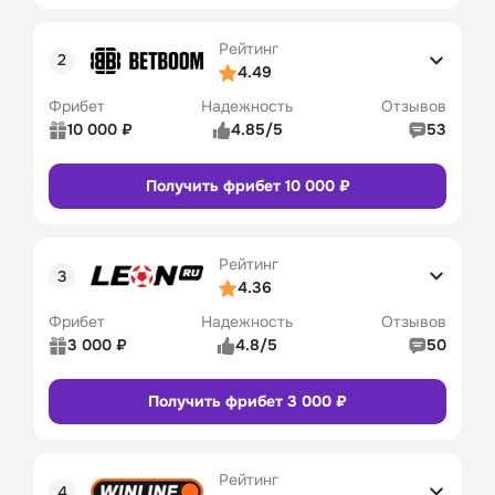
Коэффициенты
5/5
Линия в прематче
4/5
Рейтинг
Линия в лайве
5/5
4.49
Удобство платежей
4/5
Фрибет
Надежность
Отзывов
Служба поддержки
5/5
10 000 ₽
4.85/5
53
Бонусы и акции
5/5
Рейтинг 
5/5
Получить фрибет 10 000 ₽
пользователей
Промокод
Бонусы
Коэффициенты
5/5
22
Линия в прематче
4/5
Рейтинг
Линия в лайве
Сайт
Приложение
5/5
4.36
Удобство платежей
4/5
Фрибет
Надежность
Отзывов
Служба поддержки
4/5
3 000 ₽
4.8/5
50
Бонусы и акции
5/5
Рейтинг 
5/5
Получить фрибет 3 000 ₽
пользователей
Промокод
Бонусы
Коэффициенты
5/5
42
Линия в прематче
5/5
Рейтинг
Линия в лайве
Сайт
Приложение
3/5