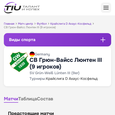
Главная
Матч центр
Футбол
Крайслига D Ахаус-Косфельд
СВ Грюн-Вайсс Люнтен III (9 игроков)
Популярные БК
Пари
Виды спорта
По букмекеру
БетБум
Леон
Pari
Приложения для Android
Винлайн
BetBoom
Germany
СВ Грюн-Вайсс Люнтен III
Фонбет
Leon
Пари
Виды спорта
Марафон
Winline
БетБум
(9 игроков)
Бетсити
Fonbet
Леон
Баскетбол
SV Grün-Weiß Lünten III (9er)
Статьи о БК
Мелбет
Лига Ставок
Винлайн
Киберспорт
Турниры:
Крайслига D Ахаус-Косфельд
Winline
Лига Ставок
Марафон
Фонбет
Теннис
База знаний
По видам спорта
Олимпбет
Бет-М
Марафон
Хоккей
Виды ставок
Тенниси
Baltbet
Бетсити
Футбол
Футбол
Матчи
Таблица
Состав
Футбол
По видам спорта
Основы ставок
Балтбет
Melbet
Мелбет
Хоккей
Евролига
Сервисы
Бет-М
Olimpbet
Лига Ставок
Баскетбол
Футбол
Виды спорта
Кубок России
Беттери
Tennisi
Олимпбет
Теннис
Хоккей
Предстоящие матчи