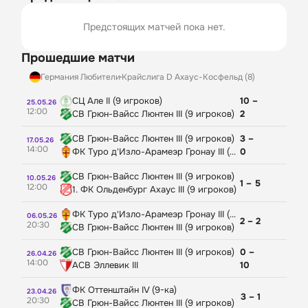
Лига Чемпионов
Зенит
Betcity
Тенниси
Теннис
Настольный теннис
Баскетбол
Лига Европы
Спортбет
Bettery
Балтбет
Футбол
Волейбол
Теннис
Предстоящих матчей пока нет.
24bet
Zenit
Беттери
Киберспорт
Настольный теннис
Рейтинги
Футбол
Прошедшие матчи
Спортбет
Зенит
Волейбол
Прочие категории
Лучшие букмекеры
РПЛ
24bet
Киберспорт
Германия Любители
Крайслига D Ахаус-Косфельд (8)
Приложения для iOS
Футбол
Легальные букмекерские конторы
Фрибеты
Лига чемпионов
СЦ Але II (9 игроков)
10 –
25.05.26
Российские букмекеры
Фрибеты без депозита
АПЛ
РПЛ
Leon
12:00
СВ Грюн-Вайсс Люнтен III (9 игроков)
2
БК с мобильным приложением
Фрибет без отыгрыша
Серия А
Лига чемпионов
Zenit
Надежные букмекеры
Промокод без отыгрыша
Ла Лига
АПЛ
Лига Ставок
СВ Грюн-Вайсс Люнтен III (9 игроков)
3 –
17.05.26
14:00
БК с гостевым демосчетом
Бонус за регистрацию без отыгрыша
Бундеслига
Серия А
Марафон
ФК Туро д'Изло-Арамеэр Гронау III (9 игроков)
0
БК с большими коэффициентами
Фрибеты сегодня
Лига Европы
Ла Лига
Melbet
СВ Грюн-Вайсс Люнтен III (9 игроков)
10.05.26
1 – 5
БК с минимальными депозитами
Лучшие фрибеты
Лига конференций
Бундеслига
Pari
12:00
1. ФК Ольденбург Ахаус III (9 игроков)
Букмекеры для ставок на американский футбол
Фрибет новым игрокам
Лига наций
Лига Европы
Tennisi
ФК Туро д'Изло-Арамеэр Гронау III (9 игроков)
Букмекеры для ставок на бейсбол
Новые БК с фрибетом
Суперкубок УЕФА
Лига конференций
Fonbet
06.05.26
2 – 2
20:30
СВ Грюн-Вайсс Люнтен III (9 игроков)
Хоккей
Хоккей
Букмекеры для ставок на гольф
Фрибет 3000
Betcity
Букмекеры для ставок на автогонки
Акции букмекерских контор при регистрации
КХЛ
КХЛ
BetBoom
СВ Грюн-Вайсс Люнтен III (9 игроков)
0 –
26.04.26
Букмекеры для ставок на чемпионаты мира и Европы
Промокоды букмекеров
НХЛ
НХЛ
Bettery
14:00
АСВ Эллевик III
10
Букмекеры для ставок на дартс
Бездепозитные бонусы за регистрацию
АХЛ
АХЛ
Olimpbet
ФК Оттенштайн IV (9-ка)
23.04.26
Баскетбол
Баскетбол
Букмекеры для ставок на скачки
Бездепозитные бонусы букмекеров
Winline
3 – 1
20:30
СВ Грюн-Вайсс Люнтен III (9 игроков)