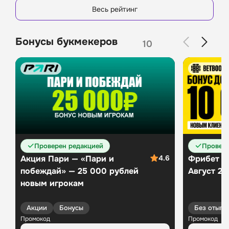
Линия в лайве
Сайт
Приложение
4/5
Весь рейтинг
Удобство платежей
4/5
Служба поддержки
4/5
Бонусы букмекеров
10
Бонусы и акции
4/5
Промокод
Бонусы
13
Сайт
Приложение
Проверен редакцией
Провере
Акция Пари — «Пари и
4.6
Фрибет Б
побеждай» — 25 000 рублей
Август 20
новым игрокам
Акции
Бонусы
Без отыгр
Промокод
Промокод