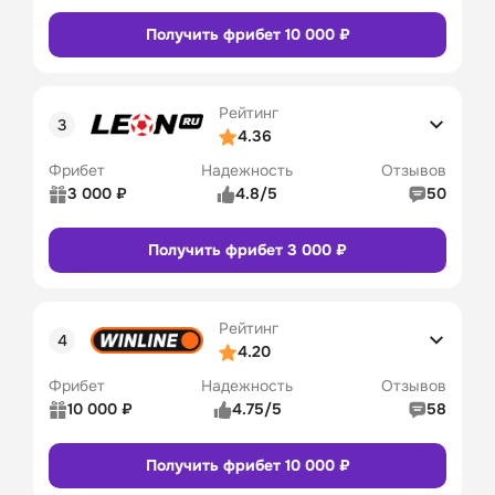
Рейтинг 
Чемпионат мира
5/5
Получить фрибет 10 000 ₽
пользователей
Промокод
Бонусы
Суперлига России
Коэффициенты
5/5
Чемпионат Европы
22
Киберспорт
Линия в прематче
4/5
Рейтинг
IEM Cologne
Линия в лайве
Сайт
Приложение
5/5
4.36
The International
Удобство платежей
4/5
Esports World Cup Counter Strike
Фрибет
Надежность
Отзывов
Служба поддержки
4/5
3 000 ₽
4.8/5
50
Бонусы и акции
5/5
Рейтинг 
5/5
Получить фрибет 3 000 ₽
пользователей
Промокод
Бонусы
Коэффициенты
5/5
42
Линия в прематче
5/5
Рейтинг
Линия в лайве
Сайт
Приложение
3/5
4.20
Удобство платежей
4/5
Фрибет
Надежность
Отзывов
Служба поддержки
5/5
10 000 ₽
4.75/5
58
Бонусы и акции
4/5
Рейтинг 
5/5
Получить фрибет 10 000 ₽
пользователей
Промокод
Бонусы