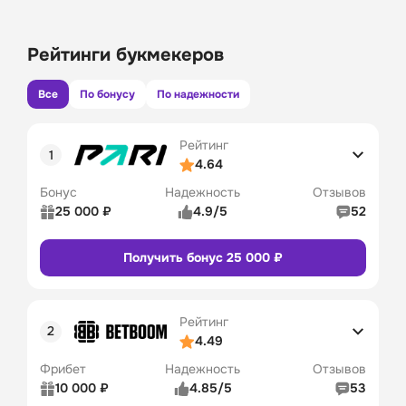
Букмекеры для ставок на киберспорт
НБА
НБА
Baltbet
Букмекеры для профессиональных игроков
Единая Лига ВТБ
Единая Лига ВТБ
24Бет
Букмекеры для ставок на футбол
Евролига
Евролига
Рейтинги букмекеров
WNBA
WNBA
Суперлига
Суперлига
Все
По бонусу
По надежности
Теннис
Теннис
US Open 2026 ATP
ATP
Рейтинг
US Open 2026 WTA
WTA
4.64
Настольный теннис
Cincinnati ATP
Cincinnati WTA
Челленджер
Бонус
Надежность
Отзывов
Настольный теннис
Лига Про
25 000 ₽
4.9/5
52
Чемпионат мира
Setka Cup
Рейтинг 
5/5
Волейбол
Кубок мира
Получить бонус 25 000 ₽
пользователей
Чемпионат Европы
Лига Наций
Коэффициенты
5/5
WTT Champions Yokohama, MS
Суперлига России
Линия в прематче
4/5
Киберспорт
WTT Champions Yokohama, WS
Рейтинг
Линия в лайве
5/5
Europe Smash Sweden, WS
IEM Cologne
4.49
Удобство платежей
4/5
Europe Smash Sweden, MS
The International
Фрибет
Надежность
Отзывов
Волейбол
Служба поддержки
5/5
10 000 ₽
4.85/5
53
Лига Наций
Бонусы и акции
5/5