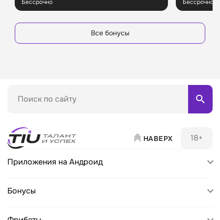
Бессрочно
Бессрочно
Все бонусы
Поиск по матч-центру
18+
НАВЕРХ
Приложения на Андроид
Пари
Бонусы
БетБум
Pari
Фрибеты