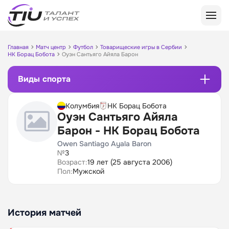
Главная
Матч центр
Футбол
Товарищеские игры в Сербии
НК Борац Бобота
Оуэн Сантьяго Айяла Барон
Популярные БК
Пари
Виды спорта
По букмекеру
БетБум
Леон
Pari
Приложения для Android
Колумбия
НК Борац Бобота
Винлайн
BetBoom
Оуэн Сантьяго Айяла
Фонбет
Leon
Пари
Барон - НК Борац Бобота
Виды спорта
Марафон
Winline
БетБум
Бетсити
Fonbet
Леон
Баскетбол
Owen Santiago Ayala Baron
Статьи о БК
№
3
Мелбет
Лига Ставок
Винлайн
Киберспорт
Возраст:
19 лет (25 августа 2006)
Winline
Лига Ставок
Марафон
Фонбет
Теннис
Пол:
Мужской
База знаний
По видам спорта
Олимпбет
Бет-М
Марафон
Хоккей
Виды ставок
Тенниси
Baltbet
Бетсити
Футбол
Футбол
Футбол
По видам спорта
Основы ставок
Балтбет
Melbet
Мелбет
Хоккей
История матчей
Евролига
Сервисы
Бет-М
Olimpbet
Лига Ставок
Баскетбол
Футбол
Виды спорта
Кубок России
Беттери
Tennisi
Олимпбет
Теннис
Хоккей