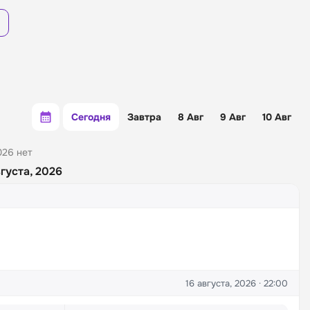
Сегодня
Завтра
8 Авг
9 Авг
10 Авг
026 нет
густа, 2026
16 августа, 2026 · 22:00