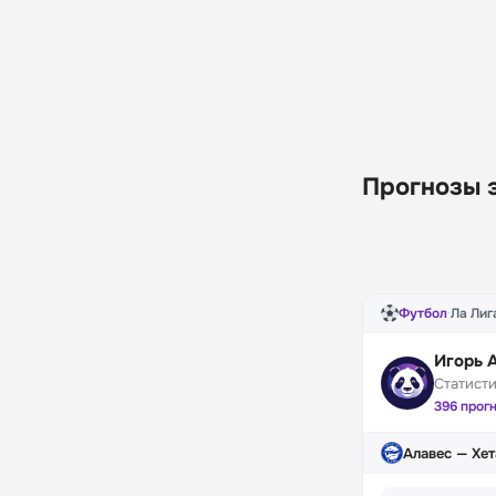
Прогнозы 
Футбол
·
Ла Лиг
Игорь 
Статист
396 прог
Алавес — Хе