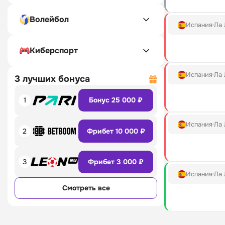
Волейбол
Испания
Ла 
Киберспорт
Испания
Ла 
3 лучших бонуса
1
Бонус 25 000 ₽
Испания
Ла 
2
Фрибет 10 000 ₽
3
Фрибет 3 000 ₽
Испания
Ла 
Смотреть все