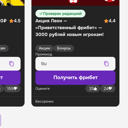
Проверен редакцией
00₽
4.5
Акция Леон —
4.4
«Приветственный фрибет» —
3000 рублей новым игрокам!
кам
Акции
Бонусы
Промокод
т
Получить фрибет
155
37
24
Оцените
Бессрочно