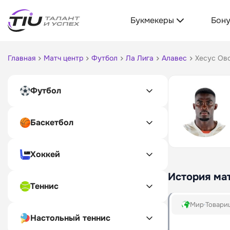
Букмекеры
Бон
Главная
Матч центр
Футбол
Ла Лига
Алавес
Хесус Ов
Футбол
Баскетбол
Хоккей
История ма
Теннис
Мир
Товари
Настольный теннис