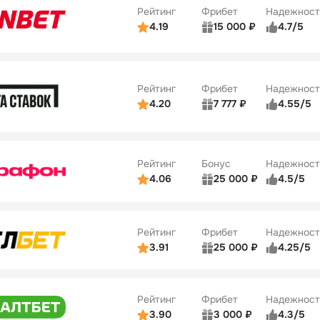
Рейтинг
Фрибет
Надежност
ции
5/5
4.19
15 000 ₽
4.7/5
Бонусы
ьзователей
5/5
Коэффициенты
10
ве
4/5
Удобство платежей
Рейтинг
Фрибет
Надежност
ции
4/5
4.20
7 777 ₽
4.55/5
Бонусы
ьзователей
5/5
Коэффициенты
10
ве
4/5
Удобство платежей
Рейтинг
Бонус
Надежност
ции
5/5
4.06
25 000 ₽
4.5/5
ьзователей
5/5
Коэффициенты
ве
4/5
Удобство платежей
Рейтинг
Фрибет
Надежност
ции
4/5
3.91
25 000 ₽
4.25/5
ьзователей
5/5
Коэффициенты
Бонусы
ве
3/5
Удобство платежей
15
Рейтинг
Фрибет
Надежност
ции
4/5
3.90
3 000 ₽
4.3/5