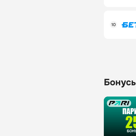
Рейтинг пол
Промокод
Линия в лай
Бонусы и ак
Промокод
Рейтинг пол
Линия в лай
Бонусы и ак
Промокод
Бонусы