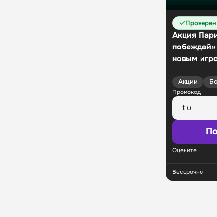
Проверен
Акция Пари
побеждай»
новым игр
Акции
Бо
Промокод
По
Оцените
Бессрочно