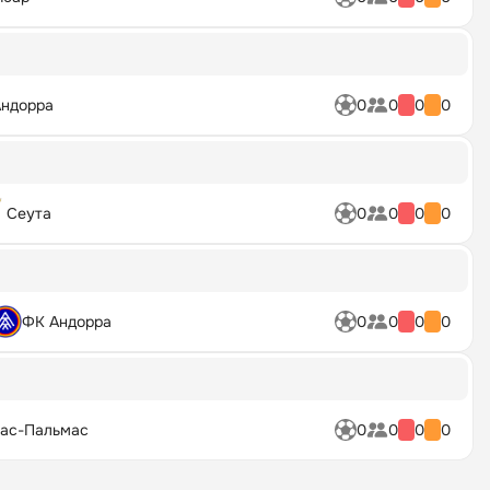
ндорра
0
0
0
0
Сеута
0
0
0
0
ФК Андорра
0
0
0
0
Лас-Пальмас
0
0
0
0