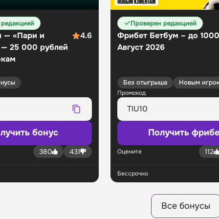
 редакцией
Проверен редакцией
 — «Пари и
4.6
Фрибет Бетбум – до 100
 — 25 000 рублей
Август 2026
окам
нусы
Без отыгрыша
Новым игро
Промокод
лучить бонус
Получить фрибе
380
431
112
Оцените
Бессрочно
Все бонусы