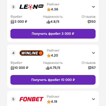
Линия в прематче
4/5
Рейтинг
Линия в лайве
Сайт
Приложение
5/5
4.36
Удобство платежей
4/5
Фрибет
Надежность
Отзывов
Служба поддержки
4/5
3 000 ₽
4.8/5
50
Бонусы и акции
5/5
Рейтинг 
5/5
Получить фрибет 3 000 ₽
пользователей
Промокод
Бонусы
Коэффициенты
5/5
42
Линия в прематче
5/5
Рейтинг
Линия в лайве
Сайт
Приложение
3/5
4.20
Удобство платежей
4/5
Фрибет
Надежность
Отзывов
Служба поддержки
5/5
10 000 ₽
4.75/5
57
Бонусы и акции
4/5
Рейтинг 
5/5
Получить фрибет 10 000 ₽
пользователей
Промокод
Бонусы
Коэффициенты
4/5
34
Линия в прематче
4/5
Рейтинг
Линия в лайве
Сайт
Приложение
4/5
4.19
Удобство платежей
4/5