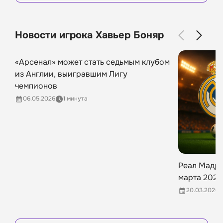
Новости игрока Хавьер Боняр
«Арсенал» может стать седьмым клубом
из Англии, выигравшим Лигу
чемпионов
06.05.2026
1 минута
Реал Мадри
марта 2026:
20.03.2026