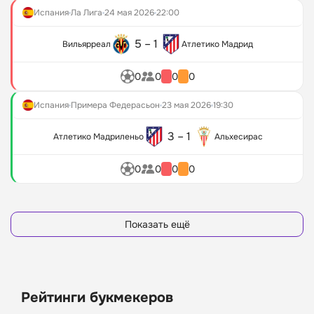
Букмекеры для ставок на киберспорт
НБА
НБА
Baltbet
Испания
Ла Лига
24 мая 2026
22:00
Букмекеры для профессиональных игроков
Единая Лига ВТБ
Единая Лига ВТБ
24Бет
Букмекеры для ставок на футбол
Евролига
Евролига
5 – 1
Вильярреал
Атлетико Мадрид
WNBA
WNBA
Суперлига
Суперлига
0
0
0
0
Теннис
Теннис
US Open 2026 ATP
ATP
Испания
Примера Федерасьон
23 мая 2026
19:30
US Open 2026 WTA
WTA
Настольный теннис
Cincinnati ATP
3 – 1
Атлетико Мадриленьо
Альхесирас
Cincinnati WTA
Челленджер
Настольный теннис
Лига Про
0
0
0
0
Чемпионат мира
Setka Cup
Волейбол
Кубок мира
Чемпионат Европы
Лига Наций
Показать ещё
WTT Champions Yokohama, MS
Суперлига России
Киберспорт
WTT Champions Yokohama, WS
Europe Smash Sweden, WS
IEM Cologne
Europe Smash Sweden, MS
The International
Волейбол
Рейтинги букмекеров
Лига Наций