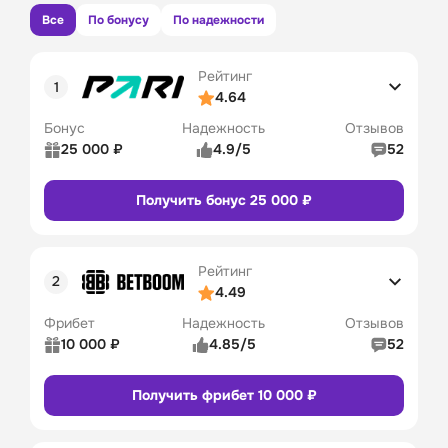
Чемпионат мира
Все
По бонусу
По надежности
Суперлига России
Чемпионат Европы
Рейтинг
Киберспорт
4.64
IEM Cologne
Бонус
Надежность
Отзывов
The International
25 000 ₽
4.9/5
52
Esports World Cup Counter Strike
Рейтинг 
5/5
Получить бонус 25 000 ₽
пользователей
Коэффициенты
5/5
Линия в прематче
4/5
Рейтинг
Линия в лайве
5/5
4.49
Удобство платежей
4/5
Фрибет
Надежность
Отзывов
Служба поддержки
5/5
10 000 ₽
4.85/5
52
Бонусы и акции
5/5
Рейтинг 
5/5
Получить фрибет 10 000 ₽
пользователей
Промокод
Бонусы
Коэффициенты
5/5
22