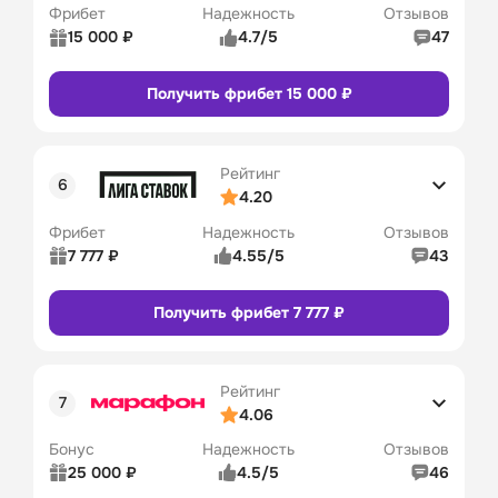
Фрибет
Надежность
Отзывов
Служба поддержки
4/5
15 000 ₽
4.7/5
47
Бонусы и акции
5/5
Рейтинг 
5/5
Получить фрибет 15 000 ₽
пользователей
Промокод
Бонусы
Коэффициенты
4/5
10
Линия в прематче
4/5
Рейтинг
Линия в лайве
Сайт
Приложение
4/5
4.20
Удобство платежей
4/5
Фрибет
Надежность
Отзывов
Служба поддержки
5/5
7 777 ₽
4.55/5
43
Бонусы и акции
4/5
Рейтинг 
5/5
Получить фрибет 7 777 ₽
пользователей
Промокод
Бонусы
Коэффициенты
4/5
10
Линия в прематче
4/5
Рейтинг
Сайт
Приложение
Линия в лайве
4/5
4.06
Удобство платежей
4/5
Бонус
Надежность
Отзывов
Служба поддержки
4/5
25 000 ₽
4.5/5
46
Бонусы и акции
5/5