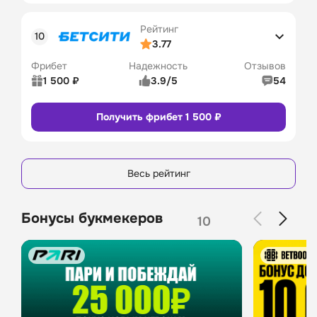
16
Линия в прематче
4/5
Рейтинг
Линия в лайве
Сайт
Приложение
3/5
3.77
Удобство платежей
4/5
Фрибет
Надежность
Отзывов
Служба поддержки
4/5
1 500 ₽
3.9/5
54
Бонусы и акции
4/5
Рейтинг 
5/5
Получить фрибет 1 500 ₽
пользователей
Промокод
Бонусы
Коэффициенты
3/5
8
Линия в прематче
3/5
Линия в лайве
Сайт
Приложение
4/5
Весь рейтинг
Удобство платежей
4/5
Служба поддержки
4/5
Бонусы букмекеров
10
Бонусы и акции
4/5
Промокод
Бонусы
13
Сайт
Приложение