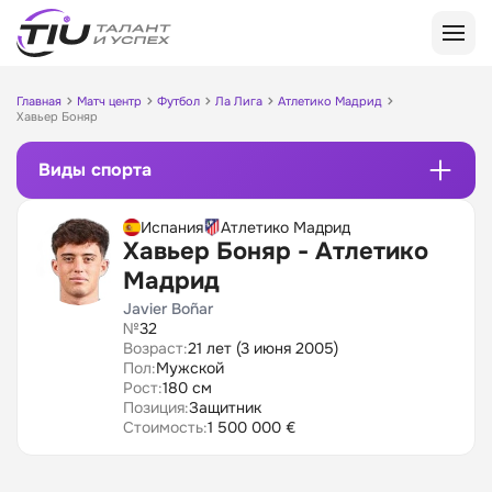
Главная
Матч центр
Футбол
Ла Лига
Атлетико Мадрид
Хавьер Боняр
Популярные БК
Пари
Виды спорта
По букмекеру
БетБум
Леон
Pari
Приложения для Android
Испания
Атлетико Мадрид
Винлайн
BetBoom
Хавьер Боняр - Атлетико
Фонбет
Leon
Пари
Мадрид
Виды спорта
Марафон
Winline
БетБум
Бетсити
Fonbet
Леон
Баскетбол
Javier Boñar
Статьи о БК
№
32
Мелбет
Лига Ставок
Винлайн
Киберспорт
Возраст:
21 лет (3 июня 2005)
Winline
Лига Ставок
Марафон
Фонбет
Теннис
Пол:
Мужской
База знаний
По видам спорта
Олимпбет
Бет-М
Марафон
Хоккей
Рост:
180 см
Виды ставок
Тенниси
Baltbet
Бетсити
Футбол
Футбол
Позиция:
Защитник
Стоимость:
1 500 000 €
Футбол
По видам спорта
Основы ставок
Балтбет
Melbet
Мелбет
Хоккей
Евролига
Сервисы
Бет-М
Olimpbet
Лига Ставок
Баскетбол
Футбол
Виды спорта
Кубок России
Беттери
Tennisi
Олимпбет
Теннис
Хоккей