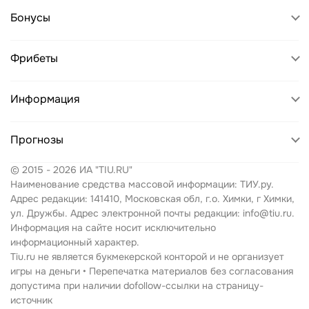
Пари
Бонусы
БетБум
Pari
Фрибеты
Леон
BetBoom
Лига Ставок
Пари
Информация
Leon
Мелбет
БетБум
Winline
Политика конфиденциальности
Прогнозы
Бетсити
Леон
Fonbet
Политика cookies
Марафон
© 2015 - 2026 ИА "TIU.RU"
Винлайн
Прогнозы на спорт
Марафон
Пользовательское соглашение
Наименование средства массовой информации: ТИУ.ру.
Фонбет
Фонбет
Футбол
Адрес редакции: 141410, Московская обл, г.о. Химки, г Химки,
Betcity
Согласие на обработку персональных данных
ул. Дружбы. Адрес электронной почты редакции: info@tiu.ru.
Винлайн
Марафон
Хоккей
Информация на сайте носит исключительно
Melbet
Контакты
информационный характер.
Бетсити
Баскетбол
Tiu.ru не является букмекерской конторой и не организует
Лига Ставок
Вакансии
игры на деньги • Перепечатка материалов без согласования
Мелбет
Теннис
допустима при наличии dofollow-ссылки на страницу-
Olimpbet
Блог
источник
Лига ставок
Настольный теннис