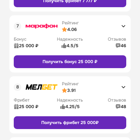
Получить фрибет 7 777 ₽
пользователей
Промокод
Бонусы
Коэффициенты
4/5
10
Линия в прематче
4/5
Рейтинг
Сайт
Приложение
Линия в лайве
4/5
4.06
Удобство платежей
4/5
Бонус
Надежность
Отзывов
Служба поддержки
4/5
25 000 ₽
4.5/5
46
Бонусы и акции
5/5
Рейтинг 
5/5
Получить бонус 25 000 ₽
пользователей
Бонусы
17
Коэффициенты
4/5
Сайт
Приложение
Линия в прематче
4/5
Рейтинг
Линия в лайве
4/5
3.91
Удобство платежей
4/5
Фрибет
Надежность
Отзывов
Служба поддержки
4/5
25 000 ₽
4.25/5
48
Бонусы и акции
4/5
Рейтинг 
5/5
Получить фрибет 25 000₽
пользователей
Промокод
Бонусы
Коэффициенты
4/5
15
Линия в прематче
4/5