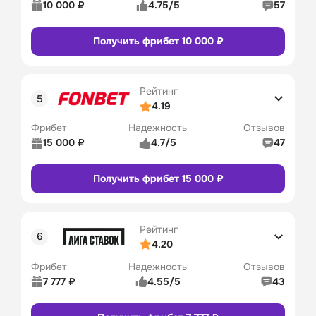
10 000 ₽
4.75/5
57
Чемпионат мира
Бонусы и акции
4/5
Суперлига России
Рейтинг 
5/5
Получить фрибет 10 000 ₽
пользователей
Чемпионат Европы
Промокод
Бонусы
Киберспорт
Коэффициенты
4/5
34
IEM Cologne
Линия в прематче
4/5
Рейтинг
The International
Линия в лайве
Сайт
Приложение
4/5
4.19
Esports World Cup Counter Strike
Удобство платежей
4/5
Фрибет
Надежность
Отзывов
Служба поддержки
4/5
15 000 ₽
4.7/5
47
Бонусы и акции
5/5
Рейтинг 
5/5
Получить фрибет 15 000 ₽
пользователей
Промокод
Бонусы
Коэффициенты
4/5
10
Линия в прематче
4/5
Рейтинг
Линия в лайве
Сайт
Приложение
4/5
4.20
Удобство платежей
4/5
Фрибет
Надежность
Отзывов
Служба поддержки
5/5
7 777 ₽
4.55/5
43
Бонусы и акции
4/5
Рейтинг 
5/5