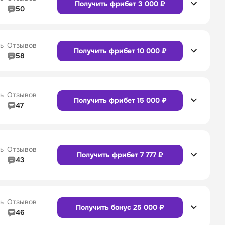
Получить фрибет 3 000 ₽
50
5/5
Линия в прематче
5/5
4/5
Служба поддержки
5/5
Сайт
Приложение
ь
Отзывов
Получить фрибет 10 000 ₽
58
4/5
Линия в прематче
4/5
4/5
Служба поддержки
4/5
Сайт
Приложение
ь
Отзывов
Получить фрибет 15 000 ₽
47
4/5
Линия в прематче
4/5
Сайт
Приложение
4/5
Служба поддержки
5/5
ь
Отзывов
Получить фрибет 7 777 ₽
43
4/5
Линия в прематче
4/5
Сайт
Приложение
4/5
Служба поддержки
4/5
ь
Отзывов
Получить бонус 25 000 ₽
46
4/5
Линия в прематче
4/5