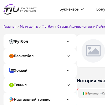
Букмекеры
Бон
Главная
Матч центр
Футбол
Старший дивизион лиги Лейн
Футбол
Баскетбол
Хоккей
История ма
Теннис
Ирландия
К
Настольный теннис