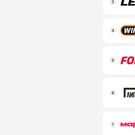
Бонусы и ак
Рейтинг пол
Промокод
Линия в лай
Бонусы и ак
Рейтинг пол
Промокод
Линия в лай
Бонусы и ак
Промокод
Рейтинг пол
Линия в лай
Бонусы и ак
Промокод
Рейтинг пол
Линия в лай
Бонусы и ак
Рейтинг пол