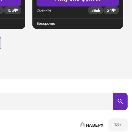
156
38
24
Оцените
Бессрочно
18+
НАВЕРХ