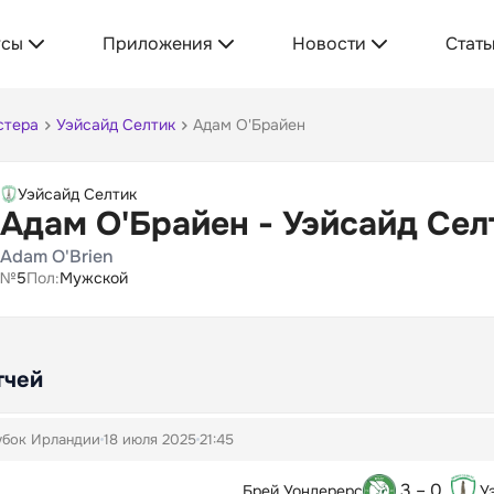
усы
Приложения
Новости
Стать
стера
Уэйсайд Селтик
Адам О'Брайен
Уэйсайд Селтик
Адам О'Брайен - Уэйсайд Сел
Adam O'Brien
№
5
Пол:
Мужской
тчей
убок Ирландии
18 июля 2025
21:45
3 – 0
Брей Уондерерс
У