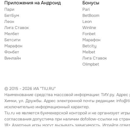
Приложения на Андроид
Бонусы
Пари
Pari
БетБум
BetBoom
Леон
Leon
Лига Ставок
Winline
Мелбет
Fonbet
Бетсити
Марафон
Марафон
Betcity
Фонбет
Melbet
Винлайн
Лига Ставок
Olimpbet
© 2015 - 2026 ИА "TIU.RU"
Наименование средства массовой информации: ТИУ.ру. Адрес ред
Химки, ул. Дружбы. Адрес электронной почты редакции: info@ti
исключительно информационный характер.
Tiu.ru не является букмекерской конторой и не организует игр
согласования допустима при наличии dofollow-ссылки на стра
18+ Азартные игры могут вызывать зависимость. Играйте отве