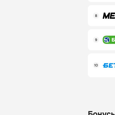
Бонусы
17
Линия в лай
Бонусы и ак
Рейтинг пол
Промокод
Линия в лай
Бонусы и ак
Рейтинг пол
Промокод
Линия в лай
Бонусы и ак
Промокод
Рейтинг пол
Линия в лай
Бонусы и ак
Промокод
Бонусы