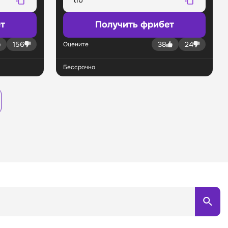
т
Получить фрибет
156
38
24
Оцените
Бессрочно