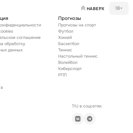
18+
НАВЕРХ
ция
Прогнозы
конфиденциальности
Прогнозы на спорт
ookies
Футбол
ельское соглашение
Хоккей
на обработку
Баскетбол
ных данных
Теннис
Настольный теннис
Волейбол
Киберспорт
РПЛ
та
TIU в соцсетях: