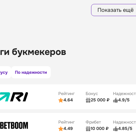
Показать ещё
ги букмекеров
нусу
По надежности
Рейтинг
Бонус
Надежност
4.64
25 000 ₽
4.9/5
ьзователей
5/5
Коэффициенты
ве
5/5
Удобство платежей
Рейтинг
Фрибет
Надежност
ции
5/5
4.49
10 000 ₽
4.85/5
ьзователей
5/5
Коэффициенты