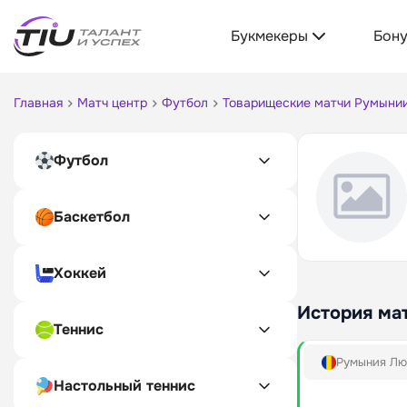
Букмекеры
Бон
Главная
Матч центр
Футбол
Товарищеские матчи Румыни
Футбол
Баскетбол
Хоккей
История ма
Теннис
Румыния Лю
Настольный теннис