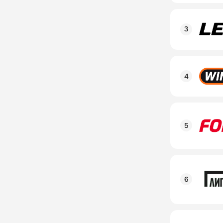
Промокод
Линия в лай
Бонусы и ак
Рейтинг пол
Промокод
Линия в лай
Бонусы и ак
Рейтинг пол
Промокод
Линия в лай
Бонусы и ак
Промокод
Рейтинг пол
Линия в лай
Бонусы и ак
Промокод
Рейтинг пол
Линия в лай