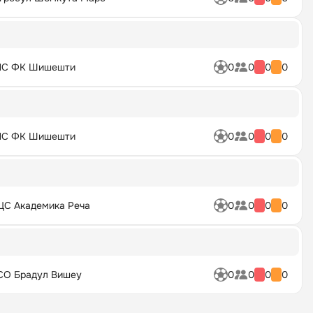
ЧС ФК Шишешти
0
0
0
0
ЧС ФК Шишешти
0
0
0
0
ЦС Академика Реча
0
0
0
0
СО Брадул Вишеу
0
0
0
0