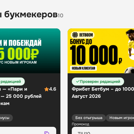
13
 букмекеров
10
 редакцией
Проверен редакцией
 — «Пари и
4.6
Фрибет Бетбум – до 100
 — 25 000 рублей
Август 2026
окам
нусы
Без отыгрыша
Новым игро
Промокод