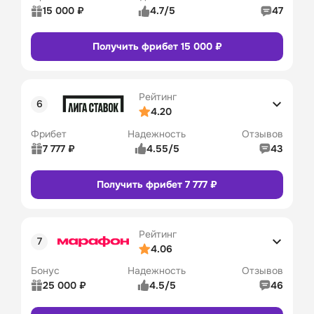
Служба поддержки
4/5
15 000 ₽
4.7/5
47
Бонусы и акции
5/5
Рейтинг 
5/5
Получить фрибет 15 000 ₽
пользователей
Промокод
Бонусы
Коэффициенты
4/5
10
Линия в прематче
4/5
Рейтинг
Линия в лайве
Сайт
Приложение
4/5
4.20
Удобство платежей
4/5
Фрибет
Надежность
Отзывов
Служба поддержки
5/5
7 777 ₽
4.55/5
43
Бонусы и акции
4/5
Рейтинг 
5/5
Получить фрибет 7 777 ₽
пользователей
Промокод
Бонусы
Коэффициенты
4/5
10
Линия в прематче
4/5
Рейтинг
Сайт
Приложение
Линия в лайве
4/5
4.06
Удобство платежей
4/5
Бонус
Надежность
Отзывов
Служба поддержки
4/5
25 000 ₽
4.5/5
46
Бонусы и акции
5/5
Рейтинг 