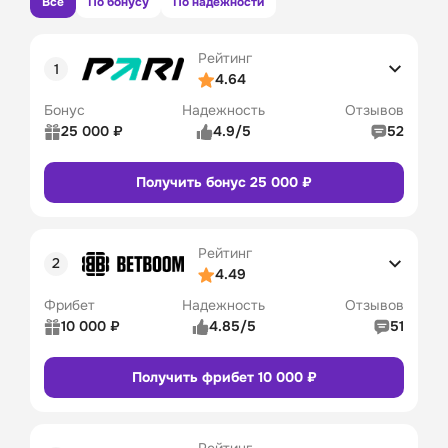
Все
По бонусу
По надежности
Чемпионат мира
Суперлига России
Рейтинг
Чемпионат Европы
4.64
Киберспорт
IEM Cologne
Бонус
Надежность
Отзывов
The International
25 000 ₽
4.9/5
52
Esports World Cup Counter Strike
Рейтинг 
5/5
Получить бонус 25 000 ₽
пользователей
Коэффициенты
5/5
Линия в прематче
4/5
Рейтинг
Линия в лайве
5/5
4.49
Удобство платежей
4/5
Фрибет
Надежность
Отзывов
Служба поддержки
5/5
10 000 ₽
4.85/5
51
Бонусы и акции
5/5
Рейтинг 
5/5
Получить фрибет 10 000 ₽
пользователей
Промокод
Бонусы
Коэффициенты
5/5
22
Линия в прематче
4/5