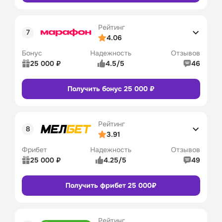
Коэффициенты
4/5
10
Линия в прематче
4/5
Рейтинг
Сайт
Приложение
Линия в лайве
4/5
4.06
Удобство платежей
4/5
Бонус
Надежность
Отзывов
Служба поддержки
4/5
25 000 ₽
4.5/5
46
Бонусы и акции
5/5
Рейтинг 
5/5
Получить бонус 25 000 ₽
пользователей
Бонусы
17
Коэффициенты
4/5
Сайт
Приложение
Линия в прематче
4/5
Рейтинг
Линия в лайве
4/5
3.91
Удобство платежей
4/5
Фрибет
Надежность
Отзывов
Служба поддержки
4/5
25 000 ₽
4.25/5
49
Бонусы и акции
4/5
Рейтинг 
5/5
Получить фрибет 25 000₽
пользователей
Промокод
Бонусы
Коэффициенты
4/5
15
Линия в прематче
4/5
Рейтинг