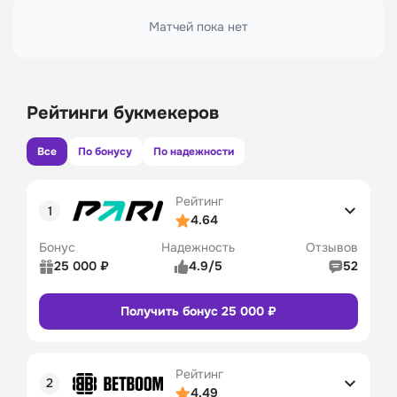
Лига Чемпионов
Зенит
Betcity
Тенниси
Теннис
Настольный теннис
Баскетбол
Матчей пока нет
Лига Европы
Спортбет
Bettery
Балтбет
Футбол
Волейбол
Теннис
24bet
Zenit
Беттери
Киберспорт
Настольный теннис
Рейтинги
Футбол
Спортбет
Зенит
Волейбол
Прочие категории
Лучшие букмекеры
РПЛ
24bet
Киберспорт
Рейтинги букмекеров
Приложения для iOS
Футбол
Легальные букмекерские конторы
Фрибеты
Лига чемпионов
Российские букмекеры
Фрибеты без депозита
АПЛ
РПЛ
Leon
Все
По бонусу
По надежности
БК с мобильным приложением
Фрибет без отыгрыша
Серия А
Лига чемпионов
Zenit
Надежные букмекеры
Промокод без отыгрыша
Ла Лига
АПЛ
Лига Ставок
БК с гостевым демосчетом
Бонус за регистрацию без отыгрыша
Бундеслига
Серия А
Марафон
Рейтинг
БК с большими коэффициентами
Фрибеты сегодня
Лига Европы
Ла Лига
Melbet
4.64
БК с минимальными депозитами
Лучшие фрибеты
Лига конференций
Бундеслига
Pari
Бонус
Надежность
Отзывов
Букмекеры для ставок на американский футбол
Фрибет новым игрокам
Лига наций
Лига Европы
Tennisi
25 000 ₽
4.9/5
52
Букмекеры для ставок на бейсбол
Новые БК с фрибетом
Суперкубок УЕФА
Лига конференций
Fonbet
Рейтинг 
Хоккей
Хоккей
Букмекеры для ставок на гольф
Фрибет 3000
Betcity
5/5
Получить бонус 25 000 ₽
пользователей
Букмекеры для ставок на автогонки
Акции букмекерских контор при регистрации
КХЛ
КХЛ
BetBoom
Коэффициенты
5/5
Букмекеры для ставок на чемпионаты мира и Европы
Промокоды букмекеров
НХЛ
НХЛ
Bettery
Линия в прематче
4/5
Букмекеры для ставок на дартс
Бездепозитные бонусы за регистрацию
АХЛ
АХЛ
Olimpbet
Рейтинг
Баскетбол
Баскетбол
Букмекеры для ставок на скачки
Бездепозитные бонусы букмекеров
Winline
Линия в лайве
5/5
4.49