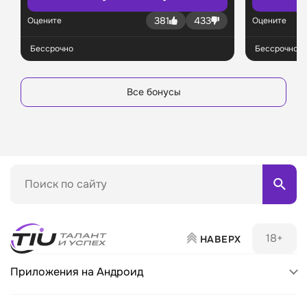
381
433
Оцените
Оцените
Бессрочно
Бессрочно
Все бонусы
Поиск по матч-центру
18+
НАВЕРХ
Приложения на Андроид
Пари