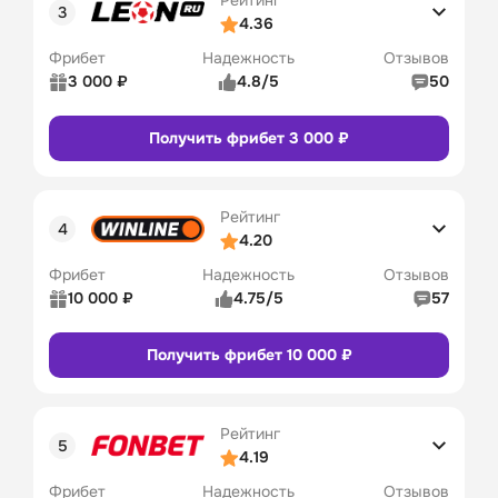
Рейтинг
Линия в лайве
Сайт
Приложение
5/5
4.36
Удобство платежей
4/5
Фрибет
Надежность
Отзывов
Служба поддержки
4/5
3 000 ₽
4.8/5
50
Бонусы и акции
5/5
Рейтинг 
5/5
Получить фрибет 3 000 ₽
пользователей
Промокод
Бонусы
Коэффициенты
5/5
42
Линия в прематче
5/5
Рейтинг
Линия в лайве
Сайт
Приложение
3/5
4.20
Удобство платежей
4/5
Фрибет
Надежность
Отзывов
Служба поддержки
5/5
10 000 ₽
4.75/5
57
Бонусы и акции
4/5
Рейтинг 
5/5
Получить фрибет 10 000 ₽
пользователей
Промокод
Бонусы
Коэффициенты
4/5
34
Линия в прематче
4/5
Рейтинг
Линия в лайве
Сайт
Приложение
4/5
4.19
Удобство платежей
4/5
Фрибет
Надежность
Отзывов