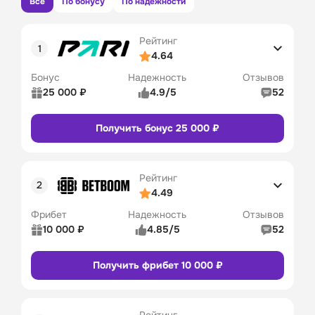
Все
По бонусу
По надежности
Чемпионат мира
Суперлига России
Рейтинг
Чемпионат Европы
4.64
Киберспорт
IEM Cologne
Бонус
Надежность
Отзывов
The International
25 000 ₽
4.9/5
52
Esports World Cup Counter Strike
Рейтинг 
5/5
Получить бонус 25 000 ₽
пользователей
Коэффициенты
5/5
Линия в прематче
4/5
Рейтинг
Линия в лайве
5/5
4.49
Удобство платежей
4/5
Фрибет
Надежность
Отзывов
Служба поддержки
5/5
10 000 ₽
4.85/5
52
Бонусы и акции
5/5
Рейтинг 
5/5
Получить фрибет 10 000 ₽
пользователей
Промокод
Бонусы
Коэффициенты
5/5
22
Линия в прематче
4/5