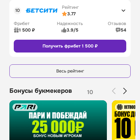
Линия в прематче
4/5
Рейтинг
Линия в лайве
Сайт
Приложение
3/5
3.77
Удобство платежей
4/5
Фрибет
Надежность
Отзывов
Служба поддержки
4/5
1 500 ₽
3.9/5
54
Бонусы и акции
4/5
Рейтинг 
5/5
Получить фрибет 1 500 ₽
пользователей
Промокод
Бонусы
Коэффициенты
3/5
8
Линия в прематче
3/5
Линия в лайве
Сайт
Приложение
4/5
Весь рейтинг
Удобство платежей
4/5
Служба поддержки
4/5
Бонусы букмекеров
10
Бонусы и акции
4/5
Промокод
Бонусы
13
Сайт
Приложение