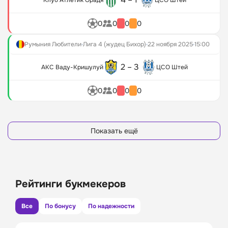
Букмекеры для ставок на киберспорт
НБА
НБА
Baltbet
Букмекеры для профессиональных игроков
Единая Лига ВТБ
Единая Лига ВТБ
24Бет
0
0
0
0
Букмекеры для ставок на футбол
Евролига
Евролига
WNBA
WNBA
Румыния Любители
Лига 4 (жудец Бихор)
22 ноября 2025
15:00
Суперлига
Суперлига
Теннис
Теннис
2 – 3
АКС Ваду-Кришулуй
ЦСО Штей
US Open 2026 ATP
ATP
US Open 2026 WTA
WTA
0
0
0
0
Настольный теннис
Cincinnati ATP
Cincinnati WTA
Челленджер
Настольный теннис
Лига Про
Чемпионат мира
Setka Cup
Показать ещё
Волейбол
Кубок мира
Чемпионат Европы
Лига Наций
WTT Champions Yokohama, MS
Суперлига России
Киберспорт
WTT Champions Yokohama, WS
Рейтинги букмекеров
Europe Smash Sweden, WS
IEM Cologne
Europe Smash Sweden, MS
The International
Все
По бонусу
По надежности
Волейбол
Лига Наций