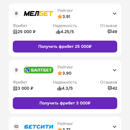
Сайт
Приложение
Линия в прематче
4/5
Рейтинг
Линия в лайве
4/5
3.91
Удобство платежей
4/5
Фрибет
Надежность
Отзывов
Служба поддержки
4/5
25 000 ₽
4.25/5
49
Бонусы и акции
4/5
Рейтинг 
5/5
Получить фрибет 25 000₽
пользователей
Промокод
Бонусы
Коэффициенты
4/5
15
Линия в прематче
4/5
Рейтинг
Линия в лайве
Сайт
Приложение
3/5
3.90
Удобство платежей
4/5
Фрибет
Надежность
Отзывов
Служба поддержки
4/5
3 000 ₽
4.3/5
42
Бонусы и акции
4/5
Рейтинг 
5/5
Получить фрибет 3 000₽
пользователей
Промокод
Бонусы
Коэффициенты
4/5
16
Линия в прематче
4/5
Рейтинг
Линия в лайве
Сайт
Приложение
3/5
3.77