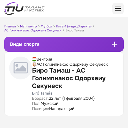
Главная
Матч центр
Футбол
Лига 4 (жудец Харгита)
АС Голимпиакос Одорхеиу Секуиеск
Биро Тамаш
Популярные БК
Пари
Виды спорта
По букмекеру
БетБум
Леон
Pari
Приложения для Android
Венгрия
Винлайн
BetBoom
АС Голимпиакос Одорхеиу Секуиеск
Фонбет
Leon
Пари
Биро Тамаш - АС
Виды спорта
Марафон
Winline
БетБум
Голимпиакос Одорхеиу
Бетсити
Fonbet
Леон
Баскетбол
Секуиеск
Статьи о БК
Мелбет
Лига Ставок
Винлайн
Киберспорт
Winline
Лига Ставок
Марафон
Фонбет
Теннис
Biró Tamás
Возраст:
22 лет (1 февраля 2004)
База знаний
По видам спорта
Олимпбет
Бет-М
Марафон
Хоккей
Пол:
Мужской
Виды ставок
Тенниси
Baltbet
Бетсити
Футбол
Футбол
Позиция:
Нападающий
Футбол
По видам спорта
Основы ставок
Балтбет
Melbet
Мелбет
Хоккей
Евролига
Сервисы
Бет-М
Olimpbet
Лига Ставок
Баскетбол
Футбол
Виды спорта
Кубок России
Беттери
Tennisi
Олимпбет
Теннис
Хоккей