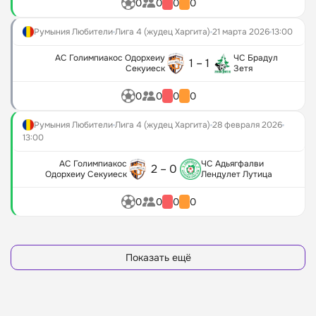
Букмекеры для ставок на киберспорт
НБА
НБА
Baltbet
0
0
0
0
Букмекеры для профессиональных игроков
Единая Лига ВТБ
Единая Лига ВТБ
24Бет
Румыния Любители
Лига 4 (жудец Харгита)
21 марта 2026
13:00
Букмекеры для ставок на футбол
Евролига
Евролига
WNBA
WNBA
АС Голимпиакос Одорхеиу
ЧС Брадул
1 – 1
Суперлига
Суперлига
Секуиеск
Зетя
Теннис
Теннис
0
0
0
0
US Open 2026 ATP
ATP
US Open 2026 WTA
WTA
Румыния Любители
Лига 4 (жудец Харгита)
28 февраля 2026
Настольный теннис
Cincinnati ATP
13:00
Cincinnati WTA
Челленджер
Настольный теннис
Лига Про
АС Голимпиакос
ЧС Адьягфалви
2 – 0
Одорхеиу Секуиеск
Лендулет Лутица
Чемпионат мира
Setka Cup
Волейбол
Кубок мира
0
0
0
0
Чемпионат Европы
Лига Наций
WTT Champions Yokohama, MS
Суперлига России
Киберспорт
WTT Champions Yokohama, WS
Показать ещё
Europe Smash Sweden, WS
IEM Cologne
Europe Smash Sweden, MS
The International
Волейбол
Лига Наций