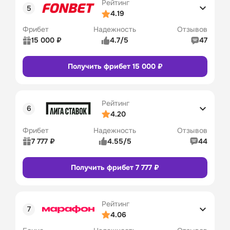
Рейтинг
Линия в лайве
Сайт
Приложение
4/5
4.19
Удобство платежей
4/5
Фрибет
Надежность
Отзывов
Служба поддержки
4/5
15 000 ₽
4.7/5
47
Бонусы и акции
5/5
Рейтинг 
5/5
Получить фрибет 15 000 ₽
пользователей
Промокод
Бонусы
Коэффициенты
4/5
10
Линия в прематче
4/5
Рейтинг
Линия в лайве
Сайт
Приложение
4/5
4.20
Удобство платежей
4/5
Фрибет
Надежность
Отзывов
Служба поддержки
5/5
7 777 ₽
4.55/5
44
Бонусы и акции
4/5
Рейтинг 
5/5
Получить фрибет 7 777 ₽
пользователей
Промокод
Бонусы
Коэффициенты
4/5
10
Линия в прематче
4/5
Рейтинг
Сайт
Приложение
Линия в лайве
4/5
4.06
Удобство платежей
4/5