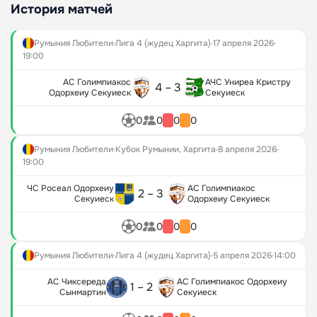
История матчей
Лига Чемпионов
Зенит
Betcity
Тенниси
Теннис
Настольный теннис
Баскетбол
Лига Европы
Спортбет
Bettery
Балтбет
Футбол
Волейбол
Теннис
24bet
Zenit
Беттери
Киберспорт
Настольный теннис
Румыния Любители
Лига 4 (жудец Харгита)
17 апреля 2026
19:00
Рейтинги
Футбол
Спортбет
Зенит
Волейбол
Прочие категории
Лучшие букмекеры
РПЛ
24bet
Киберспорт
АС Голимпиакос
АЧС Униреа Кристру
4 – 3
Приложения для iOS
Футбол
Легальные букмекерские конторы
Фрибеты
Лига чемпионов
Одорхеиу Секуиеск
Секуиеск
Российские букмекеры
Фрибеты без депозита
АПЛ
РПЛ
Leon
0
0
0
0
БК с мобильным приложением
Фрибет без отыгрыша
Серия А
Лига чемпионов
Zenit
Надежные букмекеры
Промокод без отыгрыша
Ла Лига
АПЛ
Лига Ставок
Румыния Любители
Кубок Румынии, Харгита
8 апреля 2026
БК с гостевым демосчетом
Бонус за регистрацию без отыгрыша
Бундеслига
Серия А
Марафон
19:00
БК с большими коэффициентами
Фрибеты сегодня
Лига Европы
Ла Лига
Melbet
БК с минимальными депозитами
Лучшие фрибеты
Лига конференций
Бундеслига
Pari
ЧС Росеал Одорхеиу
АС Голимпиакос
2 – 3
Секуиеск
Одорхеиу Секуиеск
Букмекеры для ставок на американский футбол
Фрибет новым игрокам
Лига наций
Лига Европы
Tennisi
Букмекеры для ставок на бейсбол
Новые БК с фрибетом
Суперкубок УЕФА
Лига конференций
Fonbet
0
0
0
0
Хоккей
Хоккей
Букмекеры для ставок на гольф
Фрибет 3000
Betcity
Букмекеры для ставок на автогонки
Акции букмекерских контор при регистрации
КХЛ
КХЛ
BetBoom
Румыния Любители
Лига 4 (жудец Харгита)
5 апреля 2026
14:00
Букмекеры для ставок на чемпионаты мира и Европы
Промокоды букмекеров
НХЛ
НХЛ
Bettery
АС Чиксереда
АС Голимпиакос Одорхеиу
1 – 2
Букмекеры для ставок на дартс
Бездепозитные бонусы за регистрацию
АХЛ
АХЛ
Olimpbet
Сынмартин
Секуиеск
Баскетбол
Баскетбол
Букмекеры для ставок на скачки
Бездепозитные бонусы букмекеров
Winline