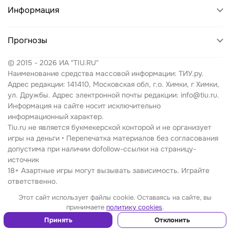
Лига Ставок
Пари
Информация
Leon
Мелбет
БетБум
Winline
Политика конфиденциальности
Прогнозы
Бетсити
Леон
Fonbet
Политика cookies
Марафон
© 2015 - 2026 ИА "TIU.RU"
Винлайн
Прогнозы на спорт
Марафон
Пользовательское соглашение
Наименование средства массовой информации: ТИУ.ру.
Фонбет
Фонбет
Футбол
Адрес редакции: 141410, Московская обл, г.о. Химки, г Химки,
Betcity
Согласие на обработку персональных данных
ул. Дружбы. Адрес электронной почты редакции: info@tiu.ru.
Винлайн
Марафон
Хоккей
Информация на сайте носит исключительно
Melbet
Контакты
информационный характер.
Бетсити
Баскетбол
Tiu.ru не является букмекерской конторой и не организует
Лига Ставок
Вакансии
игры на деньги • Перепечатка материалов без согласования
Мелбет
Теннис
допустима при наличии dofollow-ссылки на страницу-
Olimpbet
Блог
источник
Лига ставок
Настольный теннис
18+ Азартные игры могут вызывать зависимость. Играйте
Архив
ответственно.
Олимпбет
Волейбол
TIU в соцсетях:
Новости
Этот сайт использует файлы cookie. Оставаясь на сайте, вы
Киберспорт
принимаете
политику cookies
.
Карта сайта
Принять
Отклонить
Бонус 25 000 ₽
Фрибет 10 000 ₽
РПЛ