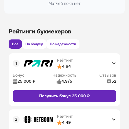
Матчей пока нет
Лига Чемпионов
Зенит
Betcity
Тенниси
Теннис
Настольный теннис
Баскетбол
Лига Европы
Спортбет
Bettery
Балтбет
Футбол
Волейбол
Теннис
24bet
Zenit
Беттери
Киберспорт
Настольный теннис
Рейтинги
Футбол
Спортбет
Зенит
Волейбол
Прочие категории
Лучшие букмекеры
РПЛ
24bet
Киберспорт
Рейтинги букмекеров
Приложения для iOS
Футбол
Легальные букмекерские конторы
Фрибеты
Лига чемпионов
Российские букмекеры
Фрибеты без депозита
АПЛ
РПЛ
Leon
Все
По бонусу
По надежности
БК с мобильным приложением
Фрибет без отыгрыша
Серия А
Лига чемпионов
Zenit
Надежные букмекеры
Промокод без отыгрыша
Ла Лига
АПЛ
Лига Ставок
Рейтинг
БК с гостевым демосчетом
Бонус за регистрацию без отыгрыша
Бундеслига
Серия А
Марафон
4.64
БК с большими коэффициентами
Фрибеты сегодня
Лига Европы
Ла Лига
Melbet
Бонус
Надежность
Отзывов
БК с минимальными депозитами
Лучшие фрибеты
Лига конференций
Бундеслига
Pari
25 000 ₽
4.9/5
52
Букмекеры для ставок на американский футбол
Фрибет новым игрокам
Лига наций
Лига Европы
Tennisi
Букмекеры для ставок на бейсбол
Новые БК с фрибетом
Суперкубок УЕФА
Лига конференций
Fonbet
Рейтинг 
5/5
Получить бонус 25 000 ₽
Хоккей
Хоккей
пользователей
Букмекеры для ставок на гольф
Фрибет 3000
Betcity
Букмекеры для ставок на автогонки
Акции букмекерских контор при регистрации
КХЛ
КХЛ
BetBoom
Коэффициенты
5/5
Букмекеры для ставок на чемпионаты мира и Европы
Промокоды букмекеров
НХЛ
НХЛ
Bettery
Линия в прематче
4/5
Рейтинг
Букмекеры для ставок на дартс
Бездепозитные бонусы за регистрацию
АХЛ
АХЛ
Olimpbet
Линия в лайве
5/5
4.49
Баскетбол
Баскетбол
Букмекеры для ставок на скачки
Бездепозитные бонусы букмекеров
Winline
Удобство платежей
4/5