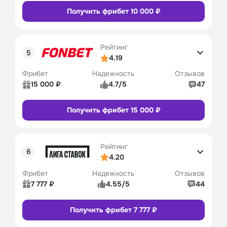
Рейтинг 
5/5
Чемпионат мира
Получить фрибет 10 000 ₽
пользователей
Промокод
Бонусы
Суперлига России
Коэффициенты
4/5
35
Чемпионат Европы
Линия в прематче
4/5
Киберспорт
Рейтинг
Линия в лайве
Сайт
Приложение
4/5
IEM Cologne
4.19
Удобство платежей
4/5
The International
Фрибет
Надежность
Отзывов
Esports World Cup Counter Strike
Служба поддержки
4/5
15 000 ₽
4.7/5
47
Бонусы и акции
5/5
Рейтинг 
5/5
Получить фрибет 15 000 ₽
пользователей
Промокод
Бонусы
Коэффициенты
4/5
10
Линия в прематче
4/5
Рейтинг
Линия в лайве
Сайт
Приложение
4/5
4.20
Удобство платежей
4/5
Фрибет
Надежность
Отзывов
Служба поддержки
5/5
7 777 ₽
4.55/5
44
Бонусы и акции
4/5
Рейтинг 
5/5
Получить фрибет 7 777 ₽
пользователей
Промокод
Бонусы
Коэффициенты
4/5
10