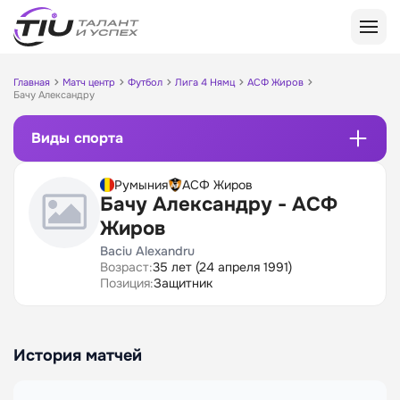
Главная
Матч центр
Футбол
Лига 4 Нямц
АСФ Жиров
Бачу Александру
Популярные БК
Пари
Виды спорта
По букмекеру
БетБум
Леон
Pari
Приложения для Android
Румыния
АСФ Жиров
Винлайн
BetBoom
Бачу Александру - АСФ
Фонбет
Leon
Пари
Жиров
Виды спорта
Марафон
Winline
БетБум
Бетсити
Fonbet
Леон
Баскетбол
Baciu Alexandru
Статьи о БК
Возраст:
35 лет (24 апреля 1991)
Мелбет
Лига Ставок
Винлайн
Киберспорт
Позиция:
Защитник
Winline
Лига Ставок
Марафон
Фонбет
Теннис
База знаний
По видам спорта
Олимпбет
Бет-М
Марафон
Хоккей
Виды ставок
Тенниси
Baltbet
Бетсити
Футбол
Футбол
Футбол
По видам спорта
Основы ставок
Балтбет
Melbet
Мелбет
Хоккей
История матчей
Евролига
Сервисы
Бет-М
Olimpbet
Лига Ставок
Баскетбол
Футбол
Виды спорта
Кубок России
Беттери
Tennisi
Олимпбет
Теннис
Хоккей