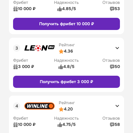
Букмекеры для ставок на киберспорт
НБА
НБА
Baltbet
Фрибет
Надежность
Отзывов
Служба поддержки
5/5
Букмекеры для профессиональных игроков
Единая Лига ВТБ
Единая Лига ВТБ
24Бет
10 000 ₽
4.85/5
53
Бонусы и акции
5/5
Букмекеры для ставок на футбол
Евролига
Евролига
Рейтинг 
5/5
WNBA
WNBA
Получить фрибет 10 000 ₽
пользователей
Промокод
Бонусы
Суперлига
Суперлига
Коэффициенты
5/5
22
Теннис
Теннис
Линия в прематче
4/5
US Open 2026 ATP
ATP
Рейтинг
Линия в лайве
Сайт
Приложение
5/5
US Open 2026 WTA
WTA
4.36
Настольный теннис
Удобство платежей
4/5
Cincinnati ATP
Фрибет
Надежность
Отзывов
Cincinnati WTA
Челленджер
Служба поддержки
4/5
3 000 ₽
4.8/5
50
Настольный теннис
Лига Про
Бонусы и акции
5/5
Рейтинг 
Чемпионат мира
Setka Cup
5/5
Получить фрибет 3 000 ₽
пользователей
Волейбол
Промокод
Бонусы
Кубок мира
Чемпионат Европы
Лига Наций
Коэффициенты
5/5
43
WTT Champions Yokohama, MS
Суперлига России
Линия в прематче
5/5
Киберспорт
Рейтинг
WTT Champions Yokohama, WS
Линия в лайве
Сайт
Приложение
3/5
4.20
Europe Smash Sweden, WS
IEM Cologne
Удобство платежей
4/5
Europe Smash Sweden, MS
The International
Фрибет
Надежность
Отзывов
Служба поддержки
5/5
Волейбол
10 000 ₽
4.75/5
58
Бонусы и акции
4/5
Лига Наций