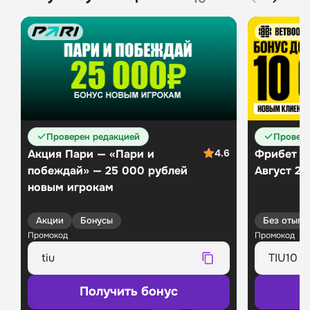
Бонусы и акции
4/5
Промокод
Бонусы
13
Сайт
Приложение
Проверен редакцией
Провере
Акция Пари — «Пари и
4.6
Фрибет Б
побеждай» — 25 000 рублей
Август 20
новым игрокам
Акции
Бонусы
Без отыгр
Промокод
Промокод
Получить бонус
П