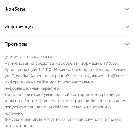
Pari
Фрибеты
Леон
BetBoom
Лига Ставок
Пари
Информация
Leon
Мелбет
БетБум
Winline
Политика конфиденциальности
Прогнозы
Бетсити
Леон
Fonbet
Политика cookies
Марафон
© 2015 - 2026 ИА "TIU.RU"
Винлайн
Прогнозы на спорт
Марафон
Пользовательское соглашение
Наименование средства массовой информации: ТИУ.ру.
Фонбет
Фонбет
Футбол
Адрес редакции: 141410, Московская обл, г.о. Химки, г Химки,
Betcity
Согласие на обработку персональных данных
ул. Дружбы. Адрес электронной почты редакции: info@tiu.ru.
Винлайн
Марафон
Хоккей
Информация на сайте носит исключительно
Melbet
Контакты
информационный характер.
Бетсити
Баскетбол
Tiu.ru не является букмекерской конторой и не организует
Лига Ставок
Вакансии
игры на деньги • Перепечатка материалов без согласования
Мелбет
Теннис
допустима при наличии dofollow-ссылки на страницу-
Olimpbet
Блог
источник
Лига ставок
Настольный теннис
18+ Азартные игры могут вызывать зависимость. Играйте
Архив
ответственно.
Олимпбет
Волейбол
TIU в соцсетях:
Новости