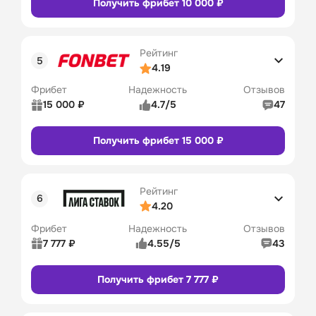
Получить фрибет 10 000 ₽
пользователей
Промокод
Бонусы
Чемпионат мира
Коэффициенты
4/5
Суперлига России
34
Линия в прематче
4/5
Чемпионат Европы
Рейтинг
Киберспорт
Линия в лайве
Сайт
Приложение
4/5
4.19
IEM Cologne
Удобство платежей
4/5
Фрибет
Надежность
Отзывов
The International
Служба поддержки
4/5
15 000 ₽
4.7/5
47
Esports World Cup Counter Strike
Бонусы и акции
5/5
Рейтинг 
5/5
Получить фрибет 15 000 ₽
пользователей
Промокод
Бонусы
Коэффициенты
4/5
10
Линия в прематче
4/5
Рейтинг
Линия в лайве
Сайт
Приложение
4/5
4.20
Удобство платежей
4/5
Фрибет
Надежность
Отзывов
Служба поддержки
5/5
7 777 ₽
4.55/5
43
Бонусы и акции
4/5
Рейтинг 
5/5
Получить фрибет 7 777 ₽
пользователей
Промокод
Бонусы
Коэффициенты
4/5
10