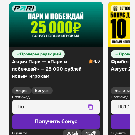
Промокод
Бонусы
13
Сайт
Приложение
Проверен редакцией
Провере
Акция Пари — «Пари и
4.6
Фрибет Б
побеждай» — 25 000 рублей
Август 20
новым игрокам
Акции
Бонусы
Без отыгр
Промокод
Промокод
Получить бонус
П
380
432
Оцените
Оцените