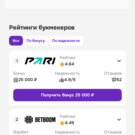
Лига Чемпионов
Зенит
Betcity
Тенниси
Теннис
Настольный теннис
Баскетбол
Лига Европы
Спортбет
Bettery
Балтбет
Футбол
Волейбол
Теннис
24bet
Zenit
Беттери
Киберспорт
Настольный теннис
Рейтинги
Футбол
Спортбет
Зенит
Волейбол
Рейтинги букмекеров
Прочие категории
Лучшие букмекеры
РПЛ
24bet
Киберспорт
Приложения для iOS
Футбол
Легальные букмекерские конторы
Фрибеты
Лига чемпионов
Все
По бонусу
По надежности
Российские букмекеры
Фрибеты без депозита
АПЛ
РПЛ
Leon
БК с мобильным приложением
Фрибет без отыгрыша
Серия А
Лига чемпионов
Zenit
Рейтинг
Надежные букмекеры
Промокод без отыгрыша
Ла Лига
АПЛ
Лига Ставок
4.64
БК с гостевым демосчетом
Бонус за регистрацию без отыгрыша
Бундеслига
Серия А
Марафон
Бонус
Надежность
Отзывов
БК с большими коэффициентами
Фрибеты сегодня
Лига Европы
Ла Лига
Melbet
25 000 ₽
4.9/5
52
БК с минимальными депозитами
Лучшие фрибеты
Лига конференций
Бундеслига
Pari
Букмекеры для ставок на американский футбол
Фрибет новым игрокам
Лига наций
Лига Европы
Tennisi
Рейтинг 
5/5
Букмекеры для ставок на бейсбол
Новые БК с фрибетом
Суперкубок УЕФА
Лига конференций
Fonbet
Получить бонус 25 000 ₽
пользователей
Хоккей
Хоккей
Букмекеры для ставок на гольф
Фрибет 3000
Betcity
Коэффициенты
5/5
Букмекеры для ставок на автогонки
Акции букмекерских контор при регистрации
КХЛ
КХЛ
BetBoom
Линия в прематче
4/5
Букмекеры для ставок на чемпионаты мира и Европы
Промокоды букмекеров
НХЛ
НХЛ
Bettery
Рейтинг
Линия в лайве
5/5
Букмекеры для ставок на дартс
Бездепозитные бонусы за регистрацию
АХЛ
АХЛ
Olimpbet
4.49
Удобство платежей
4/5
Баскетбол
Баскетбол
Букмекеры для ставок на скачки
Бездепозитные бонусы букмекеров
Winline
Фрибет
Надежность
Отзывов
Служба поддержки
5/5