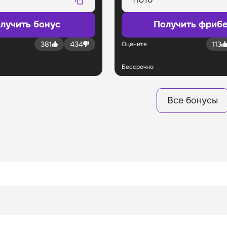
лучить бонус
Получить фрибе
381
434
113
Оцените
Бессрочно
Все бонусы