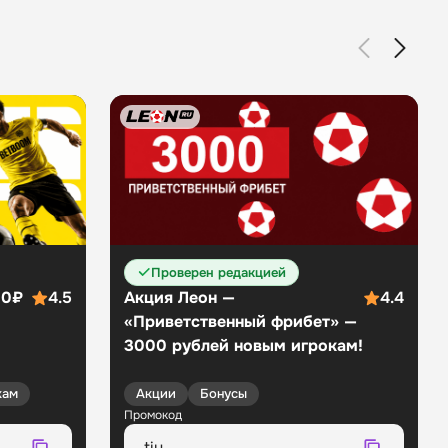
Сайт
Приложение
Проверен редакцией
00₽
4.5
Акция Леон —
4.4
«Приветственный фрибет» —
3000 рублей новым игрокам!
кам
Акции
Бонусы
Промокод