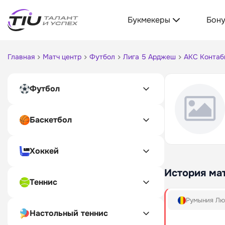
Букмекеры
Бон
Главная
Матч центр
Футбол
Лига 5 Арджеш
АКС Контаб
Футбол
Баскетбол
Хоккей
История ма
Теннис
Румыния Лю
Настольный теннис