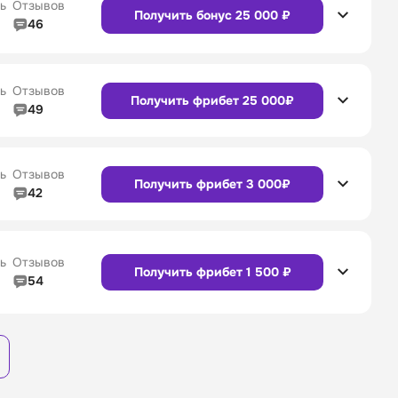
ь
Отзывов
Получить бонус 25 000 ₽
46
4/5
Линия в прематче
4/5
Сайт
Приложение
4/5
Служба поддержки
4/5
ь
Отзывов
Получить фрибет 25 000₽
49
4/5
Линия в прематче
4/5
4/5
Служба поддержки
4/5
Сайт
Приложение
ь
Отзывов
Получить фрибет 3 000₽
42
4/5
Линия в прематче
4/5
4/5
Служба поддержки
4/5
Сайт
Приложение
ь
Отзывов
Получить фрибет 1 500 ₽
54
3/5
Линия в прематче
3/5
Сайт
Приложение
4/5
Служба поддержки
4/5