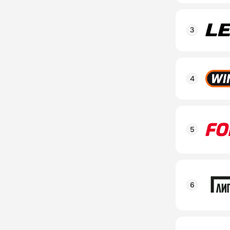
Промокод
Линия в лай
Бонусы и ак
Рейтинг пол
Промокод
Линия в лай
Бонусы и ак
Рейтинг пол
Промокод
Линия в лай
Бонусы и ак
Промокод
Рейтинг пол
Линия в лай
Бонусы и ак
Промокод
Рейтинг пол
Линия в лай