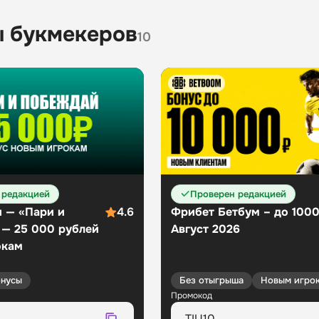
13
 букмекеров
10
 редакцией
Проверен редакцией
 — «Пари и
4.6
Фрибет Бетбум – до 100
 — 25 000 рублей
Август 2026
окам
нусы
Без отыгрыша
Новым игро
Промокод