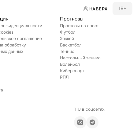
18+
НАВЕРХ
ция
Прогнозы
конфиденциальности
Прогнозы на спорт
ookies
Футбол
ельское соглашение
Хоккей
на обработку
Баскетбол
ных данных
Теннис
Настольный теннис
Волейбол
Киберспорт
РПЛ
та
TIU в соцсетях: