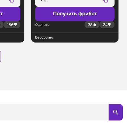
т
Получить фрибет
156
38
24
Оцените
Бессрочно