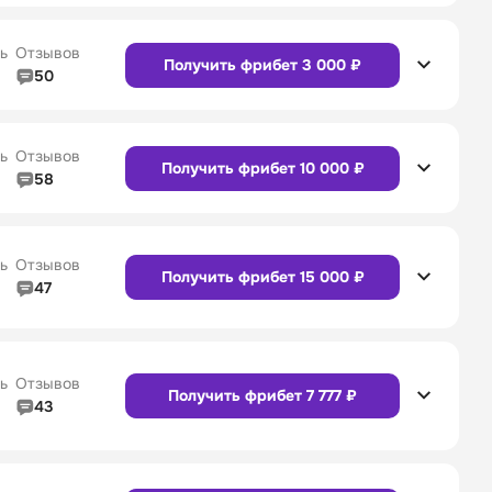
4/5
Служба поддержки
4/5
Сайт
Приложение
ь
Отзывов
Получить фрибет 3 000 ₽
50
5/5
Линия в прематче
5/5
4/5
Служба поддержки
5/5
Сайт
Приложение
ь
Отзывов
Получить фрибет 10 000 ₽
58
4/5
Линия в прематче
4/5
4/5
Служба поддержки
4/5
Сайт
Приложение
ь
Отзывов
Получить фрибет 15 000 ₽
47
4/5
Линия в прематче
4/5
Сайт
Приложение
4/5
Служба поддержки
5/5
ь
Отзывов
Получить фрибет 7 777 ₽
43
4/5
Линия в прематче
4/5
Сайт
Приложение
4/5
Служба поддержки
4/5