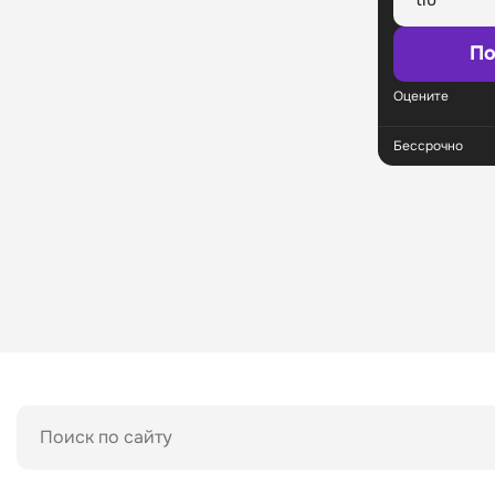
По
Оцените
Бессрочно
Поиск по матч-центру