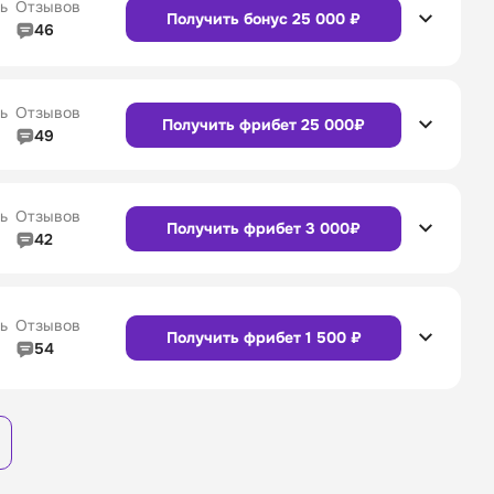
ь
Отзывов
Получить бонус 25 000 ₽
46
4/5
Линия в прематче
4/5
Сайт
Приложение
4/5
Служба поддержки
4/5
ь
Отзывов
Получить фрибет 25 000₽
49
4/5
Линия в прематче
4/5
4/5
Служба поддержки
4/5
Сайт
Приложение
ь
Отзывов
Получить фрибет 3 000₽
42
4/5
Линия в прематче
4/5
4/5
Служба поддержки
4/5
Сайт
Приложение
ь
Отзывов
Получить фрибет 1 500 ₽
54
3/5
Линия в прематче
3/5
Сайт
Приложение
4/5
Служба поддержки
4/5