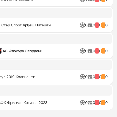
 Стар Спорт Арђеш Питешти
0
0
0
0
АС Флэкэра Леордени
0
0
0
0
рул 2019 Кэлинешти
0
0
0
0
АФК Фризиан Кэтяска 2023
0
0
0
0