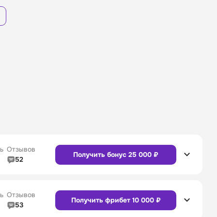
ь
Отзывов
Получить бонус 25 000 ₽
52
5/5
Линия в прематче
4/5
4/5
Служба поддержки
5/5
ь
Отзывов
Получить фрибет 10 000 ₽
53
5/5
Линия в прематче
4/5