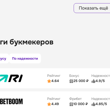
Показать ещё
ги букмекеров
нусу
По надежности
Рейтинг
Бонус
Надежност
4.64
25 000 ₽
4.9/5
ьзователей
5/5
Коэффициенты
ве
5/5
Удобство платежей
Рейтинг
Фрибет
Надежност
ции
5/5
4.49
10 000 ₽
4.85/5
ьзователей
5/5
Коэффициенты