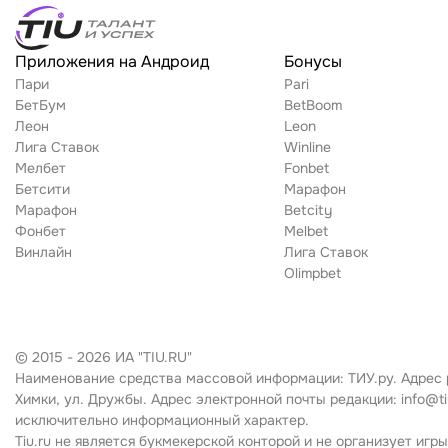
Приложения на Андроид
Бонусы
Пари
Pari
БетБум
BetBoom
Леон
Leon
Лига Ставок
Winline
Мелбет
Fonbet
Бетсити
Марафон
Марафон
Betcity
Фонбет
Melbet
Винлайн
Лига Ставок
Olimpbet
© 2015 - 2026 ИА "TIU.RU"
Наименование средства массовой информации: ТИУ.ру. Адрес ред
Химки, ул. Дружбы. Адрес электронной почты редакции: info@ti
исключительно информационный характер.
Tiu.ru не является букмекерской конторой и не организует игр