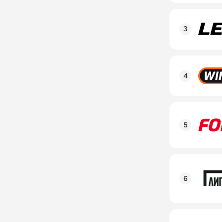
Промокод
Линия в лай
Бонусы и ак
Рейтинг пол
Промокод
Линия в лай
Бонусы и ак
Рейтинг пол
Промокод
Линия в лай
Бонусы и ак
Промокод
Рейтинг пол
Линия в лай
Бонусы и ак
Промокод
Рейтинг пол
Линия в лай