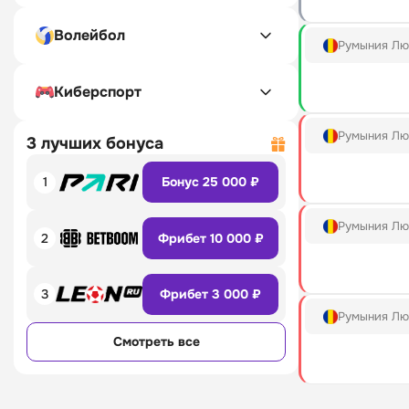
Волейбол
Румыния Лю
Киберспорт
Румыния Лю
3 лучших бонуса
1
Бонус 25 000 ₽
Румыния Лю
2
Фрибет 10 000 ₽
3
Фрибет 3 000 ₽
Румыния Лю
Смотреть все