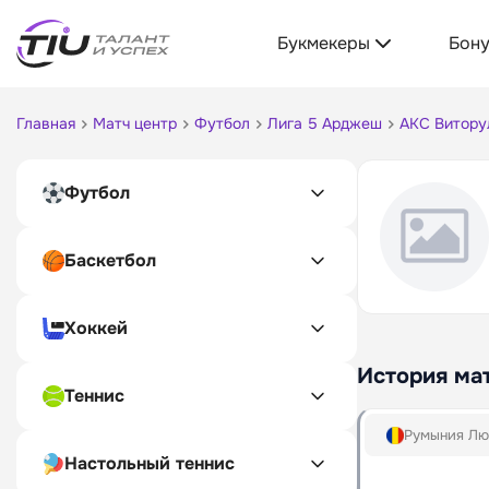
Букмекеры
Бон
Главная
Матч центр
Футбол
Лига 5 Арджеш
АКС Витору
Футбол
Баскетбол
Хоккей
История ма
Теннис
Румыния Лю
Настольный теннис