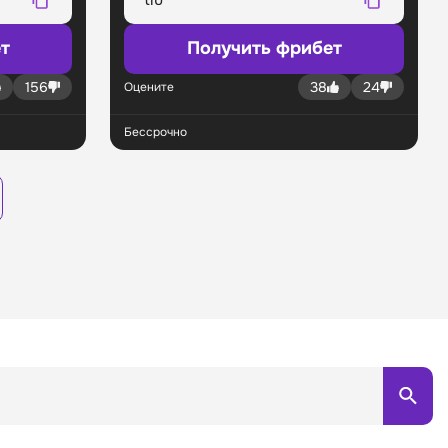
т
Получить фрибет
156
38
24
Оцените
Бессрочно