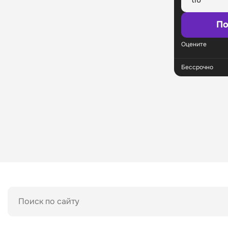
По
Оцените
Бессрочно
Поиск по матч-центру