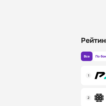
Рейтин
Все
По бо
Рейтинг пол
Линия в лай
Бонусы и ак
Рейтинг пол