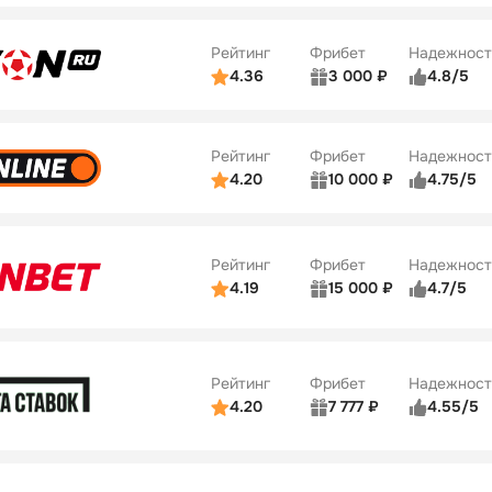
Бонусы
ве
5/5
Удобство платежей
22
Рейтинг
Фрибет
Надежност
ции
5/5
4.36
3 000 ₽
4.8/5
ьзователей
5/5
Коэффициенты
Бонусы
ве
3/5
Удобство платежей
42
Рейтинг
Фрибет
Надежност
ции
4/5
4.20
10 000 ₽
4.75/5
ьзователей
5/5
Коэффициенты
Бонусы
ве
4/5
Удобство платежей
34
Рейтинг
Фрибет
Надежност
ции
5/5
4.19
15 000 ₽
4.7/5
Бонусы
ьзователей
5/5
Коэффициенты
10
ве
4/5
Удобство платежей
Рейтинг
Фрибет
Надежност
ции
4/5
4.20
7 777 ₽
4.55/5
Бонусы
ьзователей
5/5
Коэффициенты
10
ве
4/5
Удобство платежей