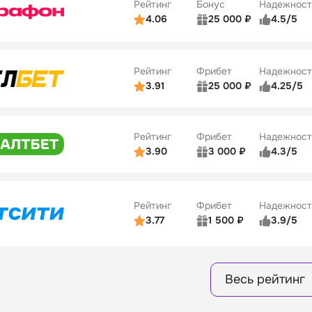
Рейтинг
Бонус
Надежност
ции
5/5
4.06
25 000 ₽
4.5/5
ьзователей
5/5
Коэффициенты
ве
4/5
Удобство платежей
Рейтинг
Фрибет
Надежност
ции
4/5
3.91
25 000 ₽
4.25/5
ьзователей
5/5
Коэффициенты
Бонусы
ве
3/5
Удобство платежей
15
Рейтинг
Фрибет
Надежност
ции
4/5
3.90
3 000 ₽
4.3/5
ьзователей
5/5
Коэффициенты
Бонусы
ве
3/5
Удобство платежей
16
Рейтинг
Фрибет
Надежност
ции
4/5
3.77
1 500 ₽
3.9/5
Бонусы
ьзователей
5/5
Коэффициенты
8
ве
4/5
Удобство платежей
Весь рейтинг
ции
4/5
Бонусы