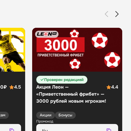
Сайт
Приложение
Проверен редакцией
00₽
4.5
Акция Леон —
4.4
«Приветственный фрибет» —
3000 рублей новым игрокам!
кам
Акции
Бонусы
Промокод