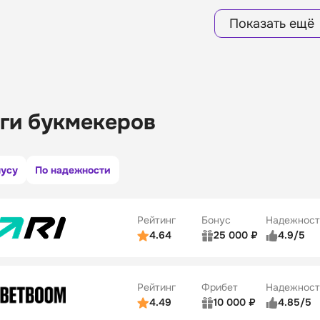
Показать ещё
ги букмекеров
нусу
По надежности
Рейтинг
Бонус
Надежност
4.64
25 000 ₽
4.9/5
ьзователей
5/5
Коэффициенты
ве
5/5
Удобство платежей
Рейтинг
Фрибет
Надежност
ции
5/5
4.49
10 000 ₽
4.85/5
ьзователей
5/5
Коэффициенты