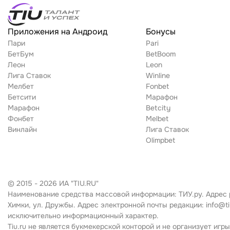
Приложения на Андроид
Бонусы
Пари
Pari
БетБум
BetBoom
Леон
Leon
Лига Ставок
Winline
Мелбет
Fonbet
Бетсити
Марафон
Марафон
Betcity
Фонбет
Melbet
Винлайн
Лига Ставок
Olimpbet
© 2015 - 2026 ИА "TIU.RU"
Наименование средства массовой информации: ТИУ.ру. Адрес ред
Химки, ул. Дружбы. Адрес электронной почты редакции: info@ti
исключительно информационный характер.
Tiu.ru не является букмекерской конторой и не организует игр