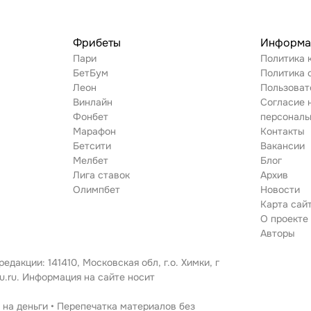
Фрибеты
Информа
Пари
Политика 
БетБум
Политика c
Леон
Пользоват
Винлайн
Согласие 
Фонбет
персональ
Марафон
Контакты
Бетсити
Вакансии
Мелбет
Блог
Лига ставок
Архив
Олимпбет
Новости
Карта сай
О проекте
Авторы
акции: 141410, Московская обл, г.о. Химки, г
u.ru. Информация на сайте носит
ы на деньги • Перепечатка материалов без