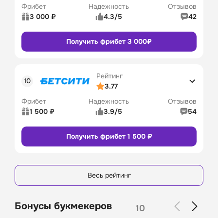
Фрибет
Надежность
Отзывов
Служба поддержки
4/5
3 000 ₽
4.3/5
42
Бонусы и акции
4/5
Рейтинг 
5/5
Получить фрибет 3 000₽
пользователей
Промокод
Бонусы
Коэффициенты
4/5
16
Линия в прематче
4/5
Рейтинг
Линия в лайве
Сайт
Приложение
3/5
3.77
Удобство платежей
4/5
Фрибет
Надежность
Отзывов
Служба поддержки
4/5
1 500 ₽
3.9/5
54
Бонусы и акции
4/5
Рейтинг 
5/5
Получить фрибет 1 500 ₽
пользователей
Промокод
Бонусы
Коэффициенты
3/5
8
Линия в прематче
3/5
Линия в лайве
Сайт
Приложение
4/5
Весь рейтинг
Удобство платежей
4/5
Служба поддержки
4/5
Бонусы букмекеров
10
Бонусы и акции
4/5