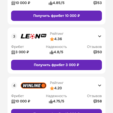
Букмекеры для ставок на киберспорт
НБА
НБА
Baltbet
10 000 ₽
4.85/5
53
Бонусы и акции
5/5
Букмекеры для профессиональных игроков
Единая Лига ВТБ
Единая Лига ВТБ
24Бет
Рейтинг 
Букмекеры для ставок на футбол
Евролига
Евролига
5/5
Получить фрибет 10 000 ₽
пользователей
Промокод
Бонусы
WNBA
WNBA
Коэффициенты
5/5
Суперлига
Суперлига
22
Линия в прематче
4/5
Теннис
Теннис
Рейтинг
US Open 2026 ATP
ATP
Линия в лайве
Сайт
Приложение
5/5
4.36
US Open 2026 WTA
WTA
Удобство платежей
4/5
Настольный теннис
Фрибет
Надежность
Отзывов
Cincinnati ATP
Служба поддержки
4/5
3 000 ₽
4.8/5
50
Cincinnati WTA
Челленджер
Бонусы и акции
5/5
Настольный теннис
Лига Про
Рейтинг 
5/5
Чемпионат мира
Setka Cup
Получить фрибет 3 000 ₽
пользователей
Промокод
Бонусы
Волейбол
Кубок мира
Коэффициенты
5/5
42
Чемпионат Европы
Лига Наций
Линия в прематче
5/5
WTT Champions Yokohama, MS
Суперлига России
Рейтинг
Линия в лайве
Сайт
Приложение
3/5
Киберспорт
WTT Champions Yokohama, WS
4.20
Удобство платежей
4/5
Europe Smash Sweden, WS
IEM Cologne
Фрибет
Надежность
Отзывов
Служба поддержки
5/5
Europe Smash Sweden, MS
The International
10 000 ₽
4.75/5
58
Бонусы и акции
4/5
Волейбол
Рейтинг 
Лига Наций
5/5