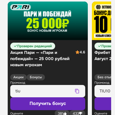
Промокод
Бонусы
13
Сайт
Приложение
Проверен редакцией
Провере
Акция Пари — «Пари и
4.6
Фрибет Б
побеждай» — 25 000 рублей
Август 20
новым игрокам
Акции
Бонусы
Без отыгр
Промокод
Промокод
Получить бонус
П
381
433
Оцените
Оцените