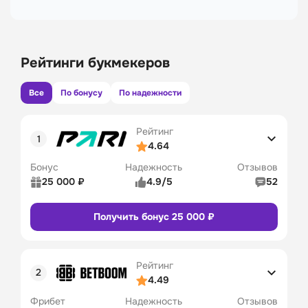
Лига Чемпионов
Зенит
Betcity
Тенниси
Теннис
Настольный теннис
Баскетбол
Лига Европы
Спортбет
Bettery
Балтбет
Футбол
Волейбол
Теннис
24bet
Zenit
Беттери
Киберспорт
Настольный теннис
Рейтинги
Футбол
Спортбет
Зенит
Волейбол
Рейтинги букмекеров
Прочие категории
Лучшие букмекеры
РПЛ
24bet
Киберспорт
Приложения для iOS
Футбол
Легальные букмекерские конторы
Фрибеты
Лига чемпионов
Все
По бонусу
По надежности
Российские букмекеры
Фрибеты без депозита
АПЛ
РПЛ
Leon
БК с мобильным приложением
Фрибет без отыгрыша
Серия А
Лига чемпионов
Zenit
Рейтинг
Надежные букмекеры
Промокод без отыгрыша
Ла Лига
АПЛ
Лига Ставок
4.64
БК с гостевым демосчетом
Бонус за регистрацию без отыгрыша
Бундеслига
Серия А
Марафон
Бонус
Надежность
Отзывов
БК с большими коэффициентами
Фрибеты сегодня
Лига Европы
Ла Лига
Melbet
25 000 ₽
4.9/5
52
БК с минимальными депозитами
Лучшие фрибеты
Лига конференций
Бундеслига
Pari
Букмекеры для ставок на американский футбол
Фрибет новым игрокам
Лига наций
Лига Европы
Tennisi
Рейтинг 
5/5
Букмекеры для ставок на бейсбол
Новые БК с фрибетом
Суперкубок УЕФА
Лига конференций
Fonbet
Получить бонус 25 000 ₽
пользователей
Хоккей
Хоккей
Букмекеры для ставок на гольф
Фрибет 3000
Betcity
Коэффициенты
5/5
Букмекеры для ставок на автогонки
Акции букмекерских контор при регистрации
КХЛ
КХЛ
BetBoom
Линия в прематче
4/5
Букмекеры для ставок на чемпионаты мира и Европы
Промокоды букмекеров
НХЛ
НХЛ
Bettery
Рейтинг
Линия в лайве
5/5
Букмекеры для ставок на дартс
Бездепозитные бонусы за регистрацию
АХЛ
АХЛ
Olimpbet
4.49
Удобство платежей
4/5
Баскетбол
Баскетбол
Букмекеры для ставок на скачки
Бездепозитные бонусы букмекеров
Winline
Фрибет
Надежность
Отзывов
Служба поддержки
5/5