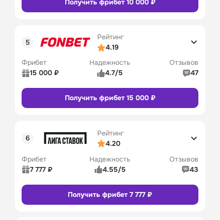
Получить фрибет 10 000 ₽
пользователей
Промокод
Бонусы
Чемпионат мира
Коэффициенты
4/5
Суперлига России
34
Линия в прематче
4/5
Чемпионат Европы
Рейтинг
Киберспорт
Линия в лайве
Сайт
Приложение
4/5
4.19
IEM Cologne
Удобство платежей
4/5
Фрибет
Надежность
Отзывов
The International
Служба поддержки
4/5
15 000 ₽
4.7/5
47
Esports World Cup Counter Strike
Бонусы и акции
5/5
Рейтинг 
5/5
Получить фрибет 15 000 ₽
пользователей
Промокод
Бонусы
Коэффициенты
4/5
10
Линия в прематче
4/5
Рейтинг
Линия в лайве
Сайт
Приложение
4/5
4.20
Удобство платежей
4/5
Фрибет
Надежность
Отзывов
Служба поддержки
5/5
7 777 ₽
4.55/5
43
Бонусы и акции
4/5
Рейтинг 
5/5
Получить фрибет 7 777 ₽
пользователей
Промокод
Бонусы
Коэффициенты
4/5
10