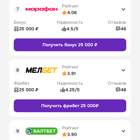
Линия в прематче
4/5
Рейтинг
Сайт
Приложение
Линия в лайве
4/5
4.06
Удобство платежей
4/5
Бонус
Надежность
Отзывов
Служба поддержки
4/5
25 000 ₽
4.5/5
46
Бонусы и акции
5/5
Рейтинг 
5/5
Получить бонус 25 000 ₽
пользователей
Бонусы
17
Коэффициенты
4/5
Сайт
Приложение
Линия в прематче
4/5
Рейтинг
Линия в лайве
4/5
3.91
Удобство платежей
4/5
Фрибет
Надежность
Отзывов
Служба поддержки
4/5
25 000 ₽
4.25/5
48
Бонусы и акции
4/5
Рейтинг 
5/5
Получить фрибет 25 000₽
пользователей
Промокод
Бонусы
Коэффициенты
4/5
15
Линия в прематче
4/5
Рейтинг
Линия в лайве
Сайт
Приложение
3/5
3.90
Удобство платежей
4/5