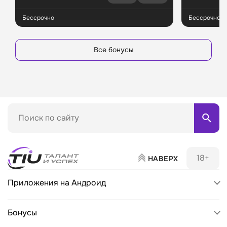
Бессрочно
Бессрочно
Все бонусы
Поиск по матч-центру
18+
НАВЕРХ
Приложения на Андроид
Пари
Бонусы
БетБум