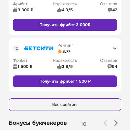
Фрибет
Надежность
Отзывов
Служба поддержки
4/5
3 000 ₽
4.3/5
42
Бонусы и акции
4/5
Рейтинг 
5/5
Получить фрибет 3 000₽
пользователей
Промокод
Бонусы
Коэффициенты
4/5
16
Линия в прематче
4/5
Рейтинг
Линия в лайве
Сайт
Приложение
3/5
3.77
Удобство платежей
4/5
Фрибет
Надежность
Отзывов
Служба поддержки
4/5
1 500 ₽
3.9/5
54
Бонусы и акции
4/5
Рейтинг 
5/5
Получить фрибет 1 500 ₽
пользователей
Промокод
Бонусы
Коэффициенты
3/5
8
Линия в прематче
3/5
Линия в лайве
Сайт
Приложение
4/5
Весь рейтинг
Удобство платежей
4/5
Служба поддержки
4/5
Бонусы букмекеров
10
Бонусы и акции
4/5