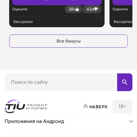
381
434
Оцените
Оцените
Бессрочно
Бессрочно
Все бонусы
Поиск по матч-центру
18+
НАВЕРХ
Приложения на Андроид
Пари