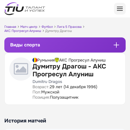
Главная
Матч центр
Футбол
Лига 5 Прахова
АКС Прогресул Алуниш
Думитру Драгош
Популярные БК
Пари
Виды спорта
По букмекеру
БетБум
Леон
Pari
Приложения для Android
Румыния
АКС Прогресул Алуниш
Винлайн
BetBoom
Думитру Драгош - АКС
Фонбет
Leon
Пари
Прогресул Алуниш
Виды спорта
Марафон
Winline
БетБум
Бетсити
Fonbet
Леон
Баскетбол
Dumitru Dragos
Статьи о БК
Возраст:
29 лет (14 декабря 1996)
Мелбет
Лига Ставок
Винлайн
Киберспорт
Пол:
Мужской
Winline
Лига Ставок
Марафон
Фонбет
Теннис
Позиция:
Полузащитник
База знаний
По видам спорта
Олимпбет
Бет-М
Марафон
Хоккей
Виды ставок
Тенниси
Baltbet
Бетсити
Футбол
Футбол
Футбол
По видам спорта
Основы ставок
Балтбет
Melbet
Мелбет
Хоккей
История матчей
Евролига
Сервисы
Бет-М
Olimpbet
Лига Ставок
Баскетбол
Футбол
Виды спорта
Кубок России
Беттери
Tennisi
Олимпбет
Теннис
Хоккей