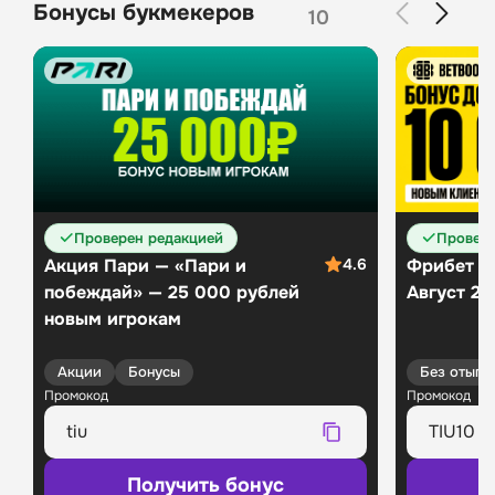
Бонусы букмекеров
10
Бонусы и акции
4/5
Промокод
Бонусы
13
Сайт
Приложение
Проверен редакцией
Провере
Акция Пари — «Пари и
4.6
Фрибет Б
побеждай» — 25 000 рублей
Август 20
новым игрокам
Акции
Бонусы
Без отыгр
Промокод
Промокод
Получить бонус
П