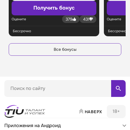
Получить бонус
П
379
431
Оцените
Оцените
Бессрочно
Бессрочно
Все бонусы
Поиск по матч-центру
18+
НАВЕРХ
Приложения на Андроид