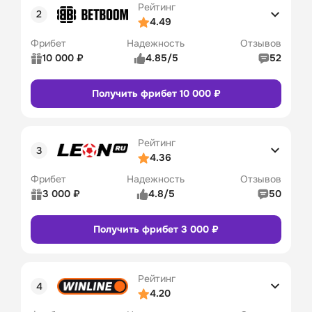
Букмекеры для ставок на киберспорт
НБА
НБА
Baltbet
Рейтинг
Линия в лайве
5/5
Букмекеры для профессиональных игроков
Единая Лига ВТБ
Единая Лига ВТБ
24Бет
4.49
Удобство платежей
4/5
Букмекеры для ставок на футбол
Евролига
Евролига
Фрибет
Надежность
Отзывов
Служба поддержки
5/5
WNBA
WNBA
10 000 ₽
4.85/5
52
Суперлига
Суперлига
Бонусы и акции
5/5
Рейтинг 
Теннис
Теннис
5/5
Получить фрибет 10 000 ₽
пользователей
Промокод
Бонусы
US Open 2026 ATP
ATP
Коэффициенты
5/5
US Open 2026 WTA
WTA
22
Настольный теннис
Cincinnati ATP
Линия в прематче
4/5
Рейтинг
Cincinnati WTA
Челленджер
Линия в лайве
Сайт
Приложение
5/5
4.36
Настольный теннис
Лига Про
Удобство платежей
4/5
Чемпионат мира
Setka Cup
Фрибет
Надежность
Отзывов
Служба поддержки
4/5
Волейбол
3 000 ₽
4.8/5
50
Кубок мира
Бонусы и акции
5/5
Чемпионат Европы
Лига Наций
Рейтинг 
5/5
WTT Champions Yokohama, MS
Суперлига России
Получить фрибет 3 000 ₽
пользователей
Промокод
Бонусы
Киберспорт
WTT Champions Yokohama, WS
Коэффициенты
5/5
42
Europe Smash Sweden, WS
IEM Cologne
Линия в прематче
5/5
Europe Smash Sweden, MS
The International
Рейтинг
Линия в лайве
Сайт
Приложение
3/5
Волейбол
4.20
Удобство платежей
4/5
Лига Наций