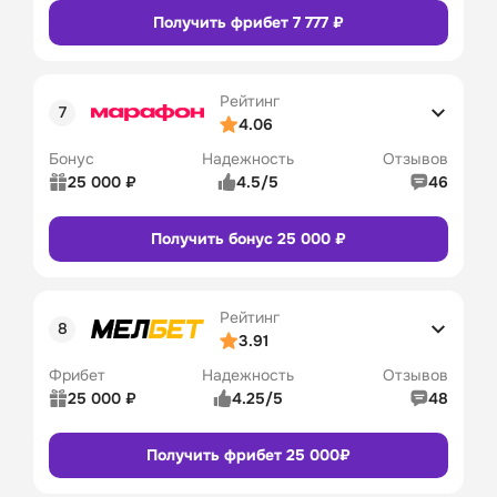
5/5
Получить фрибет 7 777 ₽
пользователей
Промокод
Бонусы
Коэффициенты
4/5
10
Линия в прематче
4/5
Рейтинг
Сайт
Приложение
Линия в лайве
4/5
4.06
Удобство платежей
4/5
Бонус
Надежность
Отзывов
Служба поддержки
4/5
25 000 ₽
4.5/5
46
Бонусы и акции
5/5
Рейтинг 
5/5
Получить бонус 25 000 ₽
пользователей
Бонусы
17
Коэффициенты
4/5
Сайт
Приложение
Линия в прематче
4/5
Рейтинг
Линия в лайве
4/5
3.91
Удобство платежей
4/5
Фрибет
Надежность
Отзывов
Служба поддержки
4/5
25 000 ₽
4.25/5
48
Бонусы и акции
4/5
Рейтинг 
5/5
Получить фрибет 25 000₽
пользователей
Промокод
Бонусы
Коэффициенты
4/5
15