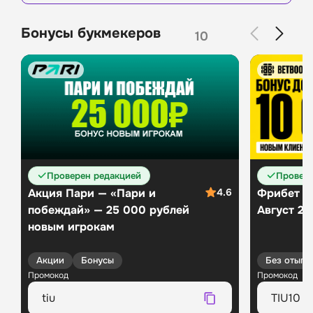
Удобство платежей
4/5
Служба поддержки
4/5
Бонусы букмекеров
10
Бонусы и акции
4/5
Промокод
Бонусы
13
Сайт
Приложение
Проверен редакцией
Провере
Акция Пари — «Пари и
4.6
Фрибет Б
побеждай» — 25 000 рублей
Август 20
новым игрокам
Акции
Бонусы
Без отыгр
Промокод
Промокод