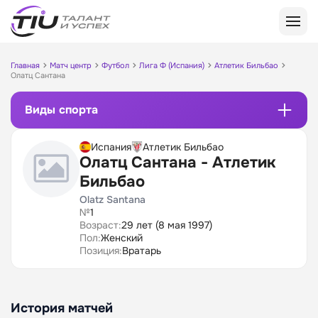
Главная
Матч центр
Футбол
Лига Ф (Испания)
Атлетик Бильбао
Олатц Сантана
Популярные БК
Пари
Виды спорта
По букмекеру
БетБум
Леон
Pari
Приложения для Android
Испания
Атлетик Бильбао
Винлайн
BetBoom
Олатц Сантана - Атлетик
Фонбет
Leon
Пари
Бильбао
Виды спорта
Марафон
Winline
БетБум
Бетсити
Fonbet
Леон
Баскетбол
Olatz Santana
Статьи о БК
№
1
Мелбет
Лига Ставок
Винлайн
Киберспорт
Возраст:
29 лет (8 мая 1997)
Winline
Лига Ставок
Марафон
Фонбет
Теннис
Пол:
Женский
База знаний
По видам спорта
Олимпбет
Бет-М
Марафон
Хоккей
Позиция:
Вратарь
Виды ставок
Тенниси
Baltbet
Бетсити
Футбол
Футбол
Футбол
По видам спорта
Основы ставок
Балтбет
Melbet
Мелбет
Хоккей
Евролига
Сервисы
Бет-М
Olimpbet
Лига Ставок
Баскетбол
Футбол
История матчей
Виды спорта
Кубок России
Беттери
Tennisi
Олимпбет
Теннис
Хоккей