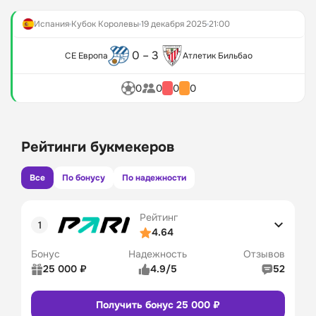
Лига Чемпионов
Зенит
Betcity
Тенниси
Теннис
Настольный теннис
Баскетбол
Испания
Кубок Королевы
19 декабря 2025
21:00
Лига Европы
Спортбет
Bettery
Балтбет
Футбол
Волейбол
Теннис
24bet
Zenit
Беттери
Киберспорт
Настольный теннис
0 – 3
СЕ Европа
Атлетик Бильбао
Рейтинги
Футбол
Спортбет
Зенит
Волейбол
Прочие категории
Лучшие букмекеры
РПЛ
24bet
Киберспорт
0
0
0
0
Приложения для iOS
Футбол
Легальные букмекерские конторы
Фрибеты
Лига чемпионов
Российские букмекеры
Фрибеты без депозита
АПЛ
РПЛ
Leon
БК с мобильным приложением
Фрибет без отыгрыша
Серия А
Лига чемпионов
Zenit
Надежные букмекеры
Промокод без отыгрыша
Ла Лига
АПЛ
Лига Ставок
Рейтинги букмекеров
БК с гостевым демосчетом
Бонус за регистрацию без отыгрыша
Бундеслига
Серия А
Марафон
БК с большими коэффициентами
Фрибеты сегодня
Лига Европы
Ла Лига
Melbet
Все
По бонусу
По надежности
БК с минимальными депозитами
Лучшие фрибеты
Лига конференций
Бундеслига
Pari
Букмекеры для ставок на американский футбол
Фрибет новым игрокам
Лига наций
Лига Европы
Tennisi
Рейтинг
Букмекеры для ставок на бейсбол
Новые БК с фрибетом
Суперкубок УЕФА
Лига конференций
Fonbet
4.64
Хоккей
Хоккей
Букмекеры для ставок на гольф
Фрибет 3000
Betcity
Букмекеры для ставок на автогонки
Акции букмекерских контор при регистрации
КХЛ
КХЛ
BetBoom
Бонус
Надежность
Отзывов
25 000 ₽
4.9/5
52
Букмекеры для ставок на чемпионаты мира и Европы
Промокоды букмекеров
НХЛ
НХЛ
Bettery
Букмекеры для ставок на дартс
Бездепозитные бонусы за регистрацию
АХЛ
АХЛ
Olimpbet
Рейтинг 
5/5
Баскетбол
Баскетбол
Букмекеры для ставок на скачки
Бездепозитные бонусы букмекеров
Winline
Получить бонус 25 000 ₽
пользователей