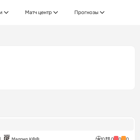
и
Матч центр
Прогнозы
1
Мадрид КФФ
0
0
0
0