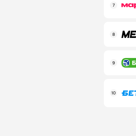
Бонусы и ак
Рейтинг пол
Бонусы
17
Линия в лай
Бонусы и ак
Рейтинг пол
Промокод
Линия в лай
Бонусы и ак
Рейтинг пол
Промокод
Линия в лай
Бонусы и ак
Промокод
Рейтинг пол
Линия в лай
Бонусы и ак
Промокод