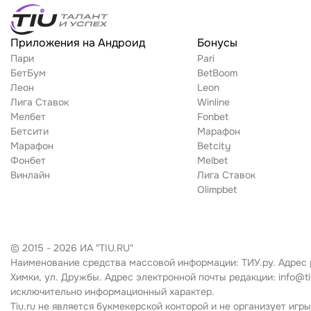
Приложения на Андроид
Бонусы
Пари
Pari
БетБум
BetBoom
Леон
Leon
Лига Ставок
Winline
Мелбет
Fonbet
Бетсити
Марафон
Марафон
Betcity
Фонбет
Melbet
Винлайн
Лига Ставок
Olimpbet
© 2015 - 2026 ИА "TIU.RU"
Наименование средства массовой информации: ТИУ.ру. Адрес ред
Химки, ул. Дружбы. Адрес электронной почты редакции: info@ti
исключительно информационный характер.
Tiu.ru не является букмекерской конторой и не организует игр