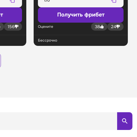
т
Получить фрибет
156
38
24
Оцените
Бессрочно