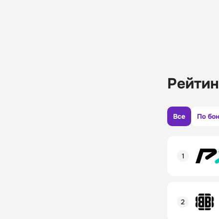
Рейтин
Все
По бо
Рейтинг пол
Линия в лай
Бонусы и ак
Рейтинг пол