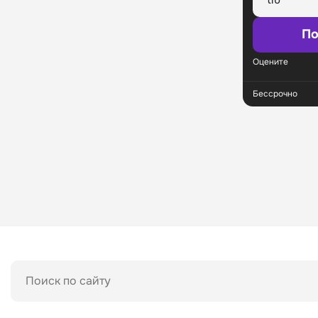
По
Оцените
Бессрочно
Поиск по матч-центру