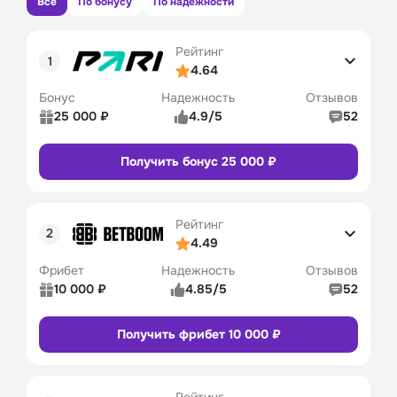
Все
По бонусу
По надежности
Чемпионат мира
Суперлига России
Рейтинг
Чемпионат Европы
4.64
Киберспорт
IEM Cologne
Бонус
Надежность
Отзывов
The International
25 000 ₽
4.9/5
52
Esports World Cup Counter Strike
Рейтинг 
5/5
Получить бонус 25 000 ₽
пользователей
Коэффициенты
5/5
Линия в прематче
4/5
Рейтинг
Линия в лайве
5/5
4.49
Удобство платежей
4/5
Фрибет
Надежность
Отзывов
Служба поддержки
5/5
10 000 ₽
4.85/5
52
Бонусы и акции
5/5
Рейтинг 
5/5
Получить фрибет 10 000 ₽
пользователей
Промокод
Бонусы
Коэффициенты
5/5
22
Линия в прематче
4/5