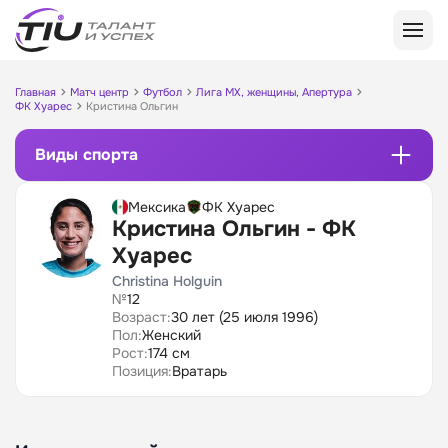
Главная
Матч центр
Футбол
Лига МХ, женщины, Апертура
ФК Хуарес
Кристина Ольгин
Популярные БК
Пари
Виды спорта
По букмекеру
БетБум
Леон
Pari
Приложения для Android
Мексика
ФК Хуарес
Винлайн
BetBoom
Кристина Ольгин - ФК
Фонбет
Leon
Пари
Хуарес
Виды спорта
Марафон
Winline
БетБум
Бетсити
Fonbet
Леон
Баскетбол
Christina Holguin
Статьи о БК
№
12
Мелбет
Лига Ставок
Винлайн
Киберспорт
Возраст:
30 лет (25 июля 1996)
Winline
Лига Ставок
Марафон
Фонбет
Теннис
Пол:
Женский
База знаний
По видам спорта
Олимпбет
Бет-М
Марафон
Хоккей
Рост:
174 см
Виды ставок
Тенниси
Baltbet
Бетсити
Футбол
Футбол
Позиция:
Вратарь
Футбол
По видам спорта
Основы ставок
Балтбет
Melbet
Мелбет
Хоккей
Евролига
Сервисы
Бет-М
Olimpbet
Лига Ставок
Баскетбол
Футбол
Виды спорта
Кубок России
Беттери
Tennisi
Олимпбет
Теннис
Хоккей