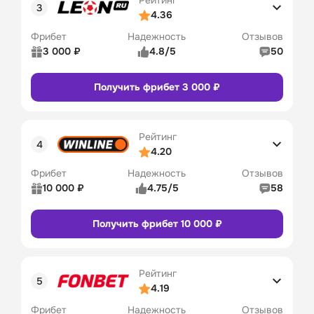
Рейтинг
Линия в лайве
Сайт
Приложение
5/5
4.36
Удобство платежей
4/5
Фрибет
Надежность
Отзывов
Служба поддержки
4/5
3 000 ₽
4.8/5
50
Бонусы и акции
5/5
Рейтинг 
5/5
Получить фрибет 3 000 ₽
пользователей
Промокод
Бонусы
Коэффициенты
5/5
42
Линия в прематче
5/5
Рейтинг
Линия в лайве
Сайт
Приложение
3/5
4.20
Удобство платежей
4/5
Фрибет
Надежность
Отзывов
Служба поддержки
5/5
10 000 ₽
4.75/5
58
Бонусы и акции
4/5
Рейтинг 
5/5
Получить фрибет 10 000 ₽
пользователей
Промокод
Бонусы
Коэффициенты
4/5
34
Линия в прематче
4/5
Рейтинг
Линия в лайве
Сайт
Приложение
4/5
4.19
Удобство платежей
4/5
Фрибет
Надежность
Отзывов