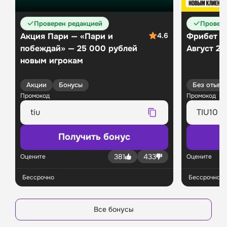
Проверен редакцией
Провере
Акция Пари — «Пари и
4.6
Фрибет Б
побеждай» — 25 000 рублей
Август 20
новым игрокам
Акции
Бонусы
Без отыгр
Промокод
Промокод
Получить бонус
П
381
433
Оцените
Оцените
Бессрочно
Бессрочно
Все бонусы