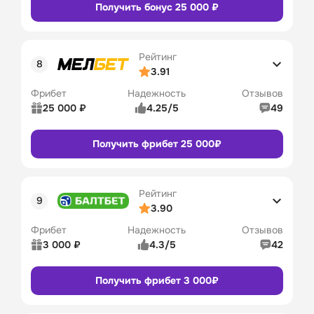
5/5
Получить бонус 25 000 ₽
пользователей
Бонусы
17
Коэффициенты
4/5
Сайт
Приложение
Линия в прематче
4/5
Рейтинг
Линия в лайве
4/5
3.91
Удобство платежей
4/5
Фрибет
Надежность
Отзывов
Служба поддержки
4/5
25 000 ₽
4.25/5
49
Бонусы и акции
4/5
Рейтинг 
5/5
Получить фрибет 25 000₽
пользователей
Промокод
Бонусы
Коэффициенты
4/5
15
Линия в прематче
4/5
Рейтинг
Линия в лайве
Сайт
Приложение
3/5
3.90
Удобство платежей
4/5
Фрибет
Надежность
Отзывов
Служба поддержки
4/5
3 000 ₽
4.3/5
42
Бонусы и акции
4/5
Рейтинг 
5/5
Получить фрибет 3 000₽
пользователей
Промокод
Бонусы
Коэффициенты
4/5
16