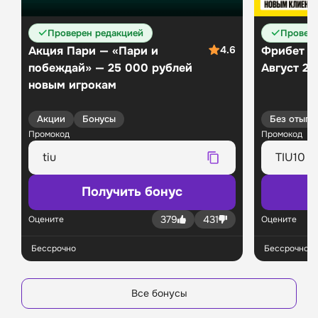
Проверен редакцией
Провере
Акция Пари — «Пари и
4.6
Фрибет Б
побеждай» — 25 000 рублей
Август 20
новым игрокам
Акции
Бонусы
Без отыгр
Промокод
Промокод
Получить бонус
П
379
431
Оцените
Оцените
Бессрочно
Бессрочно
Все бонусы