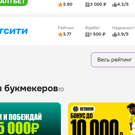
ции
4/5
3.90
3 000 ₽
4.3/5
ьзователей
5/5
Коэффициенты
Бонусы
ве
3/5
Удобство платежей
16
Рейтинг
Фрибет
Надежност
ции
4/5
3.77
1 500 ₽
3.9/5
Бонусы
ьзователей
5/5
Коэффициенты
8
ве
4/5
Удобство платежей
Весь рейтинг
ции
4/5
Бонусы
13
 букмекеров
10