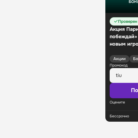
Проверен
Акция Пари
побеждай»
новым игр
Акции
Бо
Промокод
По
Оцените
Бессрочно