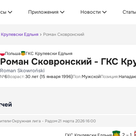
усы
Приложения
Новости
Стать
 Крулевски Едльня
Роман Сковронский
Польша
ГКС Крулевски Едльня
Роман Сковронский - ГКС Кр
Roman Skowroński
№
6
Возраст:
30 лет (15 января 1996)
Пол:
Мужской
Позиция:
Напада
тчей
ители
Окружная лига - Радом
21 марта 2026
16:00
2 – 1
ГКС Крулевски Едльня