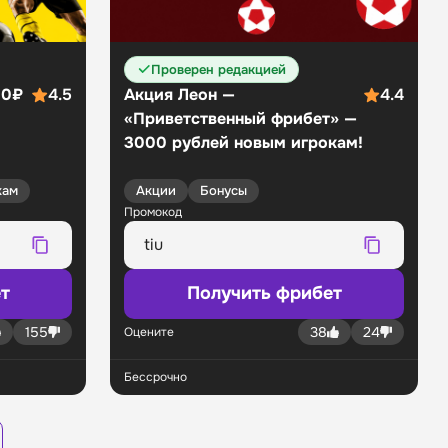
Проверен редакцией
00₽
4.5
Акция Леон —
4.4
«Приветственный фрибет» —
3000 рублей новым игрокам!
кам
Акции
Бонусы
Промокод
т
Получить фрибет
155
38
24
Оцените
Бессрочно