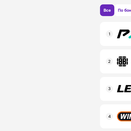
Все
По бо
Рейтинг пол
Линия в лай
Бонусы и ак
Рейтинг пол
Промокод
Линия в лай
Бонусы и ак
Рейтинг пол
Промокод
Линия в лай
Бонусы и ак
Рейтинг пол
Промокод