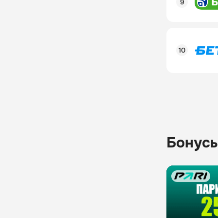
Бонусы и ак
Рейтинг пол
Промокод
Линия в лай
Бонусы и ак
Промокод
Рейтинг пол
Линия в лай
Бонусы и ак
Промокод
Бонусы