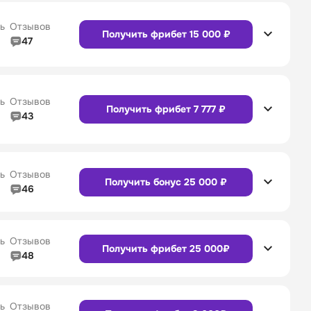
4/5
Служба поддержки
4/5
Сайт
Приложение
ь
Отзывов
Получить фрибет 15 000 ₽
47
4/5
Линия в прематче
4/5
Сайт
Приложение
4/5
Служба поддержки
5/5
ь
Отзывов
Получить фрибет 7 777 ₽
43
4/5
Линия в прематче
4/5
Сайт
Приложение
4/5
Служба поддержки
4/5
ь
Отзывов
Получить бонус 25 000 ₽
46
4/5
Линия в прематче
4/5
Сайт
Приложение
4/5
Служба поддержки
4/5
ь
Отзывов
Получить фрибет 25 000₽
48
4/5
Линия в прематче
4/5
4/5
Служба поддержки
4/5
Сайт
Приложение
ь
Отзывов