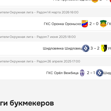
ители
Окружная лига - Радом
14 марта 2026
16:00
2 – 0
ГКС Оронка Ороньско
ГК
ители
Окружная лига - Радом
7 июня 2025
18:00
3 – 2
Шидловянка Шидловец
У
ители
Окружная лига - Радом
26 апреля 2025
17:00
2 – 1
ГКС Орёл Вежбица
Шид
ги букмекеров