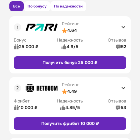
Чемпионат мира
Все
По бонусу
По надежности
Суперлига России
Чемпионат Европы
Рейтинг
Киберспорт
4.64
IEM Cologne
Бонус
Надежность
Отзывов
The International
25 000 ₽
4.9/5
52
Esports World Cup Counter Strike
Рейтинг 
5/5
Получить бонус 25 000 ₽
пользователей
Коэффициенты
5/5
Линия в прематче
4/5
Рейтинг
Линия в лайве
5/5
4.49
Удобство платежей
4/5
Фрибет
Надежность
Отзывов
Служба поддержки
5/5
10 000 ₽
4.85/5
53
Бонусы и акции
5/5
Рейтинг 
5/5
Получить фрибет 10 000 ₽
пользователей
Промокод
Бонусы
Коэффициенты
5/5
22