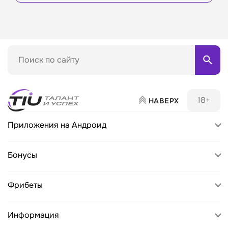
Поиск по матч-центру
18+
НАВЕРХ
Приложения на Андроид
Пари
Бонусы
БетБум
Pari
Фрибеты
Леон
BetBoom
Лига Ставок
Пари
Информация
Leon
Мелбет
БетБум