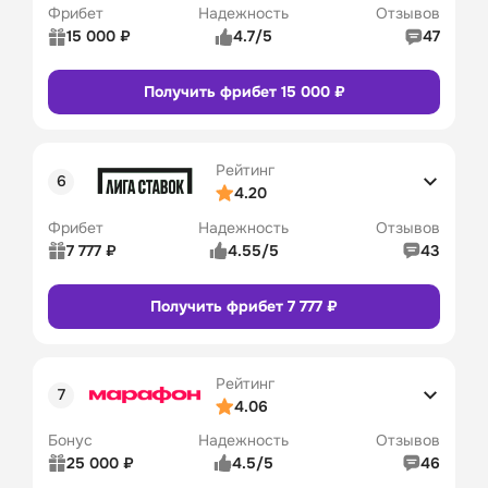
Фрибет
Надежность
Отзывов
Служба поддержки
4/5
15 000 ₽
4.7/5
47
Бонусы и акции
5/5
Рейтинг 
5/5
Получить фрибет 15 000 ₽
пользователей
Промокод
Бонусы
Коэффициенты
4/5
10
Линия в прематче
4/5
Рейтинг
Линия в лайве
Сайт
Приложение
4/5
4.20
Удобство платежей
4/5
Фрибет
Надежность
Отзывов
Служба поддержки
5/5
7 777 ₽
4.55/5
43
Бонусы и акции
4/5
Рейтинг 
5/5
Получить фрибет 7 777 ₽
пользователей
Промокод
Бонусы
Коэффициенты
4/5
10
Линия в прематче
4/5
Рейтинг
Сайт
Приложение
Линия в лайве
4/5
4.06
Удобство платежей
4/5
Бонус
Надежность
Отзывов
Служба поддержки
4/5
25 000 ₽
4.5/5
46
Бонусы и акции
5/5