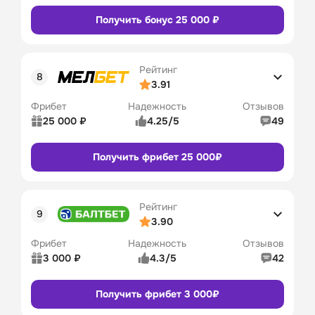
Рейтинг 
5/5
Получить бонус 25 000 ₽
пользователей
Бонусы
17
Коэффициенты
4/5
Сайт
Приложение
Линия в прематче
4/5
Рейтинг
Линия в лайве
4/5
3.91
Удобство платежей
4/5
Фрибет
Надежность
Отзывов
Служба поддержки
4/5
25 000 ₽
4.25/5
49
Бонусы и акции
4/5
Рейтинг 
5/5
Получить фрибет 25 000₽
пользователей
Промокод
Бонусы
Коэффициенты
4/5
15
Линия в прематче
4/5
Рейтинг
Линия в лайве
Сайт
Приложение
3/5
3.90
Удобство платежей
4/5
Фрибет
Надежность
Отзывов
Служба поддержки
4/5
3 000 ₽
4.3/5
42
Бонусы и акции
4/5
Рейтинг 
5/5
Получить фрибет 3 000₽
пользователей
Промокод
Бонусы
Коэффициенты
4/5