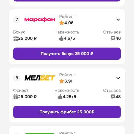
Коэффициенты
4/5
10
Линия в прематче
4/5
Рейтинг
Сайт
Приложение
Линия в лайве
4/5
4.06
Удобство платежей
4/5
Бонус
Надежность
Отзывов
Служба поддержки
4/5
25 000 ₽
4.5/5
46
Бонусы и акции
5/5
Рейтинг 
5/5
Получить бонус 25 000 ₽
пользователей
Бонусы
17
Коэффициенты
4/5
Сайт
Приложение
Линия в прематче
4/5
Рейтинг
Линия в лайве
4/5
3.91
Удобство платежей
4/5
Фрибет
Надежность
Отзывов
Служба поддержки
4/5
25 000 ₽
4.25/5
48
Бонусы и акции
4/5
Рейтинг 
5/5
Получить фрибет 25 000₽
пользователей
Промокод
Бонусы
Коэффициенты
4/5
15
Линия в прематче
4/5
Рейтинг