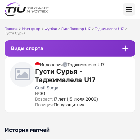
Главная
Матч центр
Футбол
Лига Топскор U17
Таджималела U17
Густи Сурья
Популярные БК
Пари
Виды спорта
По букмекеру
БетБум
Леон
Pari
Приложения для Android
Индонезия
Таджималела U17
Винлайн
BetBoom
Густи Сурья -
Фонбет
Leon
Пари
Таджималела U17
Виды спорта
Марафон
Winline
БетБум
Бетсити
Fonbet
Леон
Баскетбол
Gusti Surya
Статьи о БК
№
30
Мелбет
Лига Ставок
Винлайн
Киберспорт
Возраст:
17 лет (15 июля 2009)
Winline
Лига Ставок
Марафон
Фонбет
Теннис
Позиция:
Полузащитник
База знаний
По видам спорта
Олимпбет
Бет-М
Марафон
Хоккей
Виды ставок
Тенниси
Baltbet
Бетсити
Футбол
Футбол
Футбол
По видам спорта
Основы ставок
Балтбет
Melbet
Мелбет
Хоккей
История матчей
Евролига
Сервисы
Бет-М
Olimpbet
Лига Ставок
Баскетбол
Футбол
Виды спорта
Кубок России
Беттери
Tennisi
Олимпбет
Теннис
Хоккей