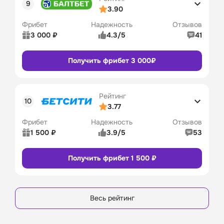
Линия в лайве
Сайт
Приложение
3/5
3.90
Удобство платежей
4/5
Фрибет
Надежность
Отзывов
Служба поддержки
4/5
3 000 ₽
4.3/5
41
Бонусы и акции
4/5
Рейтинг 
5/5
Получить фрибет 3 000₽
пользователей
Промокод
Бонусы
Коэффициенты
4/5
16
Линия в прематче
4/5
Рейтинг
Линия в лайве
Сайт
Приложение
3/5
3.77
Удобство платежей
4/5
Фрибет
Надежность
Отзывов
Служба поддержки
4/5
1 500 ₽
3.9/5
53
Бонусы и акции
4/5
Рейтинг 
5/5
Получить фрибет 1 500 ₽
пользователей
Промокод
Бонусы
Коэффициенты
3/5
8
Линия в прематче
3/5
Линия в лайве
Сайт
Приложение
4/5
Весь рейтинг
Удобство платежей
4/5
Служба поддержки
4/5