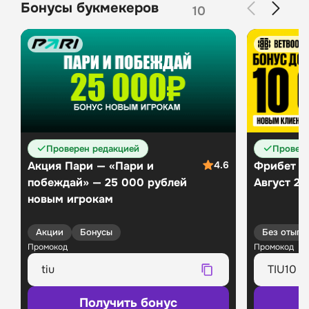
Бонусы букмекеров
10
Бонусы и акции
4/5
Промокод
Бонусы
13
Сайт
Приложение
Проверен редакцией
Провере
Акция Пари — «Пари и
4.6
Фрибет Б
побеждай» — 25 000 рублей
Август 20
новым игрокам
Акции
Бонусы
Без отыгр
Промокод
Промокод
Получить бонус
П