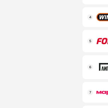
Рейтинг пол
Промокод
Линия в лай
Бонусы и ак
Рейтинг пол
Промокод
Линия в лай
Бонусы и ак
Промокод
Рейтинг пол
Линия в лай
Бонусы и ак
Промокод
Рейтинг пол
Линия в лай
Бонусы и ак
Рейтинг пол
Бонусы
17
Линия в лай