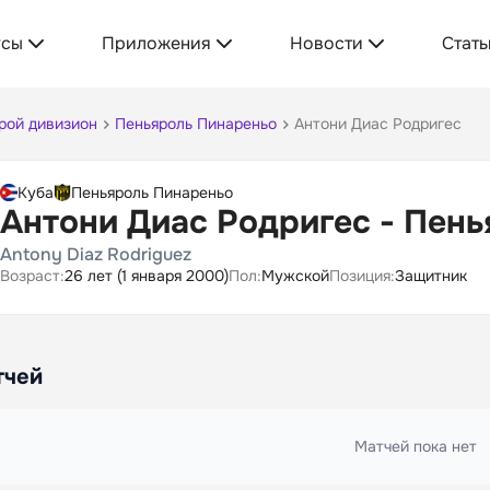
усы
Приложения
Новости
Стать
рой дивизион
Пеньяроль Пинареньо
Антони Диас Родригес
Куба
Пеньяроль Пинареньо
Антони Диас Родригес - Пен
Antony Diaz Rodriguez
Возраст:
26 лет (1 января 2000)
Пол:
Мужской
Позиция:
Защитник
тчей
Матчей пока нет