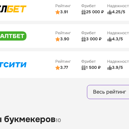
Рейтинг
Фрибет
Надежност
ции
4/5
3.91
25 000 ₽
4.25/5
ьзователей
5/5
Коэффициенты
Бонусы
ве
3/5
Удобство платежей
15
Рейтинг
Фрибет
Надежност
ции
4/5
3.90
3 000 ₽
4.3/5
ьзователей
5/5
Коэффициенты
Бонусы
ве
3/5
Удобство платежей
16
Рейтинг
Фрибет
Надежност
ции
4/5
3.77
1 500 ₽
3.9/5
Бонусы
ьзователей
5/5
Коэффициенты
8
ве
4/5
Удобство платежей
Весь рейтинг
ции
4/5
Бонусы
13
 букмекеров
10