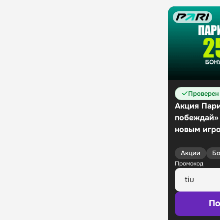
Проверен
Акция Пари
побеждай»
новым игр
Акции
Бо
Промокод
По