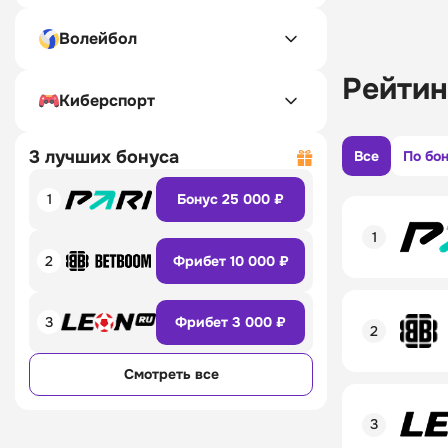
Волейбол
Рейтин
Киберспорт
3 лучших бонуса
Все
По бо
1
Бонус 25 000 ₽
2
Фрибет 10 000 ₽
Рейтинг пол
Линия в лай
3
Фрибет 3 000 ₽
Бонусы и ак
Рейтинг пол
Промокод
Смотреть все
Линия в лай
Бонусы и ак