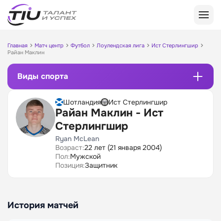
Главная
Матч центр
Футбол
Лоулендская лига
Ист Стерлингшир
Райан Маклин
Популярные БК
Пари
Виды спорта
По букмекеру
БетБум
Леон
Pari
Приложения для Android
Шотландия
Ист Стерлингшир
Винлайн
BetBoom
Райан Маклин - Ист
Фонбет
Leon
Пари
Стерлингшир
Виды спорта
Марафон
Winline
БетБум
Бетсити
Fonbet
Леон
Баскетбол
Ryan McLean
Статьи о БК
Возраст:
22 лет (21 января 2004)
Мелбет
Лига Ставок
Винлайн
Киберспорт
Пол:
Мужской
Winline
Лига Ставок
Марафон
Фонбет
Теннис
Позиция:
Защитник
База знаний
По видам спорта
Олимпбет
Бет-М
Марафон
Хоккей
Виды ставок
Тенниси
Baltbet
Бетсити
Футбол
Футбол
Футбол
По видам спорта
Основы ставок
Балтбет
Melbet
Мелбет
Хоккей
История матчей
Евролига
Сервисы
Бет-М
Olimpbet
Лига Ставок
Баскетбол
Футбол
Виды спорта
Кубок России
Беттери
Tennisi
Олимпбет
Теннис
Хоккей