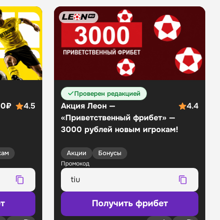
Проверен редакцией
00₽
4.5
Акция Леон —
4.4
«Приветственный фрибет» —
3000 рублей новым игрокам!
кам
Акции
Бонусы
Промокод
т
Получить фрибет