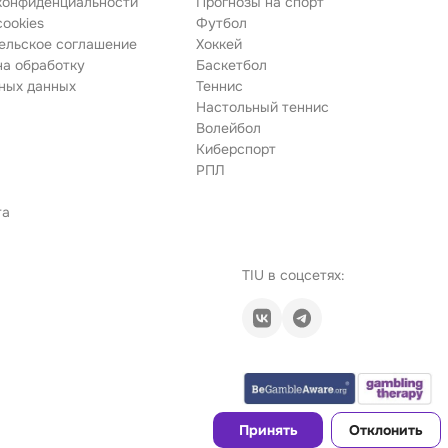
конфиденциальности
Прогнозы на спорт
ookies
Футбол
ельское соглашение
Хоккей
на обработку
Баскетбол
ных данных
Теннис
Настольный теннис
Волейбол
Киберспорт
РПЛ
та
TIU в соцсетях:
Принять
Отклонить