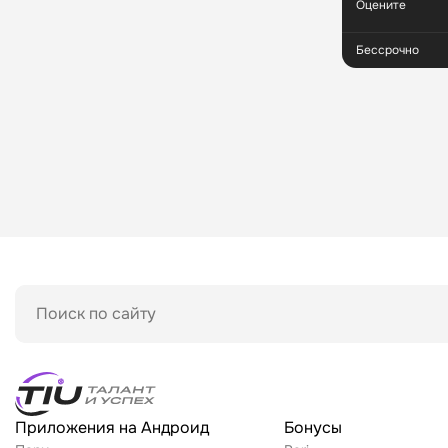
Оцените
Бессрочно
Поиск по матч-центру
Приложения на Андроид
Бонусы