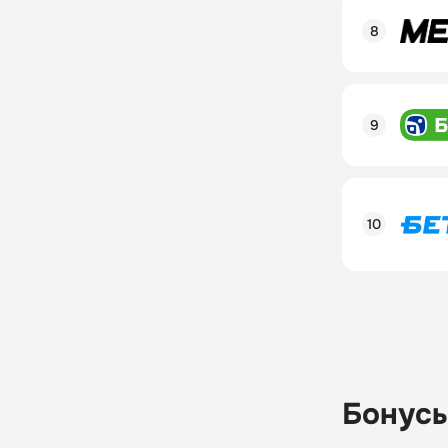
Бонусы и ак
Рейтинг пол
Промокод
Линия в лай
Бонусы и ак
Рейтинг пол
Промокод
Линия в лай
Бонусы и ак
Промокод
Рейтинг пол
Линия в лай
Бонусы и ак
Промокод
Бонусы