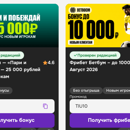
 редакцией
Проверен редакцией
 — «Пари и
4.6
Фрибет Бетбум – до 100
 — 25 000 рублей
Август 2026
окам
нусы
Без отыгрыша
Новым игро
Промокод
лучить бонус
Получить фрибе