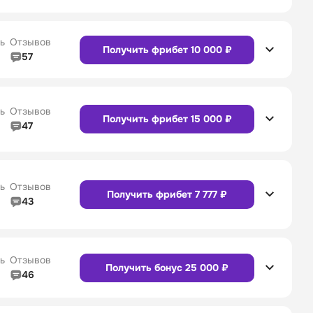
5/5
Линия в прематче
5/5
4/5
Служба поддержки
5/5
Сайт
Приложение
ь
Отзывов
Получить фрибет 10 000 ₽
57
4/5
Линия в прематче
4/5
4/5
Служба поддержки
4/5
Сайт
Приложение
ь
Отзывов
Получить фрибет 15 000 ₽
47
4/5
Линия в прематче
4/5
Сайт
Приложение
4/5
Служба поддержки
5/5
ь
Отзывов
Получить фрибет 7 777 ₽
43
4/5
Линия в прематче
4/5
Сайт
Приложение
4/5
Служба поддержки
4/5
ь
Отзывов
Получить бонус 25 000 ₽
46
4/5
Линия в прематче
4/5
Сайт
Приложение
4/5
Служба поддержки
4/5