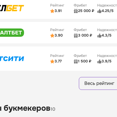
Рейтинг
Фрибет
Надежност
ции
4/5
3.91
25 000 ₽
4.25/5
ьзователей
5/5
Коэффициенты
Бонусы
ве
3/5
Удобство платежей
15
Рейтинг
Фрибет
Надежност
ции
4/5
3.90
3 000 ₽
4.3/5
ьзователей
5/5
Коэффициенты
Бонусы
ве
3/5
Удобство платежей
16
Рейтинг
Фрибет
Надежност
ции
4/5
3.77
1 500 ₽
3.9/5
Бонусы
ьзователей
5/5
Коэффициенты
8
ве
4/5
Удобство платежей
Весь рейтинг
ции
4/5
Бонусы
13
 букмекеров
10