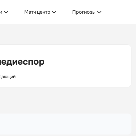
и
Матч центр
Прогнозы
ледиеспор
дающий