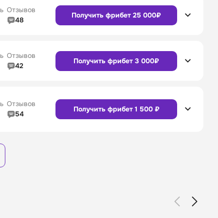
ь
Отзывов
Получить фрибет 25 000₽
48
4/5
Линия в прематче
4/5
4/5
Служба поддержки
4/5
Сайт
Приложение
ь
Отзывов
Получить фрибет 3 000₽
42
4/5
Линия в прематче
4/5
4/5
Служба поддержки
4/5
Сайт
Приложение
ь
Отзывов
Получить фрибет 1 500 ₽
54
3/5
Линия в прематче
3/5
Сайт
Приложение
4/5
Служба поддержки
4/5
Сайт
Приложение