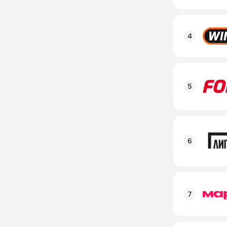
Рейтинг пол
Промокод
Линия в лай
Бонусы и ак
Рейтинг пол
Промокод
Линия в лай
Бонусы и ак
Промокод
Рейтинг пол
Линия в лай
Бонусы и ак
Промокод
Рейтинг пол
Линия в лай
Бонусы и ак
Рейтинг пол
Бонусы
17
Линия в лай