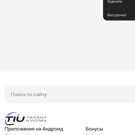
Оцените
Бессрочно
Поиск по матч-центру
Приложения на Андроид
Бонусы