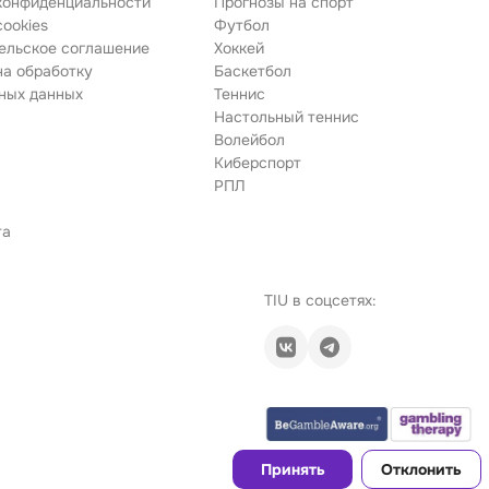
конфиденциальности
Прогнозы на спорт
ookies
Футбол
ельское соглашение
Хоккей
на обработку
Баскетбол
ных данных
Теннис
Настольный теннис
Волейбол
Киберспорт
РПЛ
та
TIU в соцсетях:
Принять
Отклонить