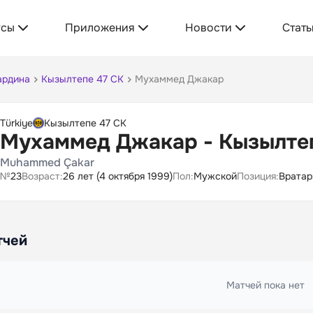
усы
Приложения
Новости
Стать
ардина
Кызылтепе 47 СК
Мухаммед Джакар
Türkiye
Кызылтепе 47 СК
Мухаммед Джакар - Кызылте
Muhammed Çakar
№
23
Возраст:
26 лет (4 октября 1999)
Пол:
Мужской
Позиция:
Вратар
тчей
Матчей пока нет