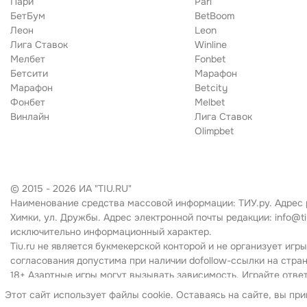
Пари
Pari
БетБум
BetBoom
Леон
Leon
Лига Ставок
Winline
Мелбет
Fonbet
Бетсити
Марафон
Марафон
Betcity
Фонбет
Melbet
Винлайн
Лига Ставок
Olimpbet
© 2015 - 2026 ИА "TIU.RU"
Наименование средства массовой информации: ТИУ.ру. Адрес ред
Химки, ул. Дружбы. Адрес электронной почты редакции: info@ti
исключительно информационный характер.
Tiu.ru не является букмекерской конторой и не организует игр
согласования допустима при наличии dofollow-ссылки на стра
18+ Азартные игры могут вызывать зависимость. Играйте отве
Этот сайт использует файлы cookie. Оставаясь на сайте, вы п