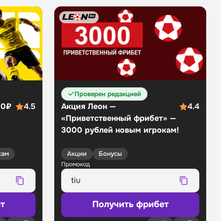
Проверен редакцией
00₽
4.5
Акция Леон —
4.4
«Приветственный фрибет» —
3000 рублей новым игрокам!
кам
Акции
Бонусы
Промокод
т
Получить фрибет