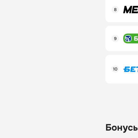
Бонусы и ак
Рейтинг пол
Промокод
Линия в лай
Бонусы и ак
Рейтинг пол
Промокод
Линия в лай
Бонусы и ак
Промокод
Рейтинг пол
Линия в лай
Бонусы и ак
Промокод
Бонусы