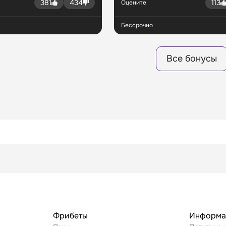
381
434
113
Оцените
Бессрочно
Все бонусы
Фрибеты
Информа