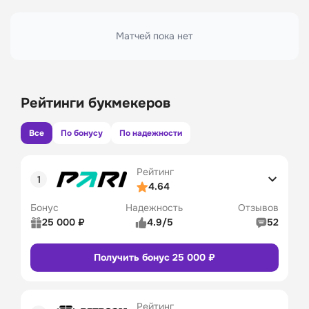
Лига Чемпионов
Зенит
Betcity
Тенниси
Теннис
Настольный теннис
Баскетбол
Лига Европы
Спортбет
Bettery
Балтбет
Футбол
Волейбол
Теннис
Матчей пока нет
24bet
Zenit
Беттери
Киберспорт
Настольный теннис
Рейтинги
Футбол
Спортбет
Зенит
Волейбол
Прочие категории
Лучшие букмекеры
РПЛ
24bet
Киберспорт
Приложения для iOS
Футбол
Легальные букмекерские конторы
Фрибеты
Лига чемпионов
Рейтинги букмекеров
Российские букмекеры
Фрибеты без депозита
АПЛ
РПЛ
Leon
БК с мобильным приложением
Фрибет без отыгрыша
Серия А
Лига чемпионов
Zenit
Все
По бонусу
По надежности
Надежные букмекеры
Промокод без отыгрыша
Ла Лига
АПЛ
Лига Ставок
БК с гостевым демосчетом
Бонус за регистрацию без отыгрыша
Бундеслига
Серия А
Марафон
БК с большими коэффициентами
Фрибеты сегодня
Лига Европы
Ла Лига
Melbet
Рейтинг
БК с минимальными депозитами
Лучшие фрибеты
Лига конференций
Бундеслига
Pari
4.64
Букмекеры для ставок на американский футбол
Фрибет новым игрокам
Лига наций
Лига Европы
Tennisi
Бонус
Надежность
Отзывов
Букмекеры для ставок на бейсбол
Новые БК с фрибетом
Суперкубок УЕФА
Лига конференций
Fonbet
25 000 ₽
4.9/5
52
Хоккей
Хоккей
Букмекеры для ставок на гольф
Фрибет 3000
Betcity
Рейтинг 
Букмекеры для ставок на автогонки
Акции букмекерских контор при регистрации
КХЛ
КХЛ
BetBoom
5/5
Получить бонус 25 000 ₽
пользователей
Букмекеры для ставок на чемпионаты мира и Европы
Промокоды букмекеров
НХЛ
НХЛ
Bettery
Коэффициенты
5/5
Букмекеры для ставок на дартс
Бездепозитные бонусы за регистрацию
АХЛ
АХЛ
Olimpbet
Баскетбол
Баскетбол
Линия в прематче
4/5
Букмекеры для ставок на скачки
Бездепозитные бонусы букмекеров
Winline
Рейтинг