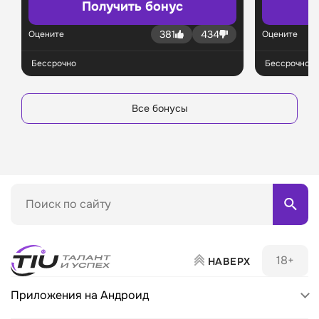
Получить бонус
П
381
434
Оцените
Оцените
Бессрочно
Бессрочно
Все бонусы
Поиск по матч-центру
18+
НАВЕРХ
Приложения на Андроид