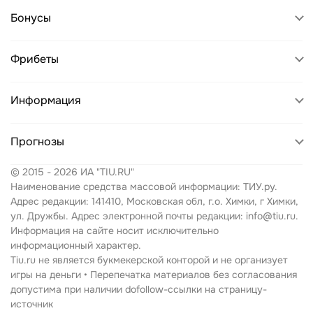
Пари
Бонусы
БетБум
Pari
Фрибеты
Леон
BetBoom
Лига Ставок
Пари
Информация
Leon
Мелбет
БетБум
Winline
Политика конфиденциальности
Прогнозы
Бетсити
Леон
Fonbet
Политика cookies
Марафон
© 2015 - 2026 ИА "TIU.RU"
Винлайн
Прогнозы на спорт
Марафон
Пользовательское соглашение
Наименование средства массовой информации: ТИУ.ру.
Фонбет
Фонбет
Футбол
Адрес редакции: 141410, Московская обл, г.о. Химки, г Химки,
Betcity
Согласие на обработку персональных данных
ул. Дружбы. Адрес электронной почты редакции: info@tiu.ru.
Винлайн
Марафон
Хоккей
Информация на сайте носит исключительно
Melbet
Контакты
информационный характер.
Бетсити
Баскетбол
Tiu.ru не является букмекерской конторой и не организует
Лига Ставок
Вакансии
игры на деньги • Перепечатка материалов без согласования
Мелбет
Теннис
допустима при наличии dofollow-ссылки на страницу-
Olimpbet
Блог
источник
Лига ставок
Настольный теннис