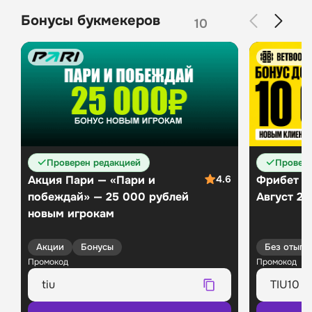
Служба поддержки
4/5
Бонусы букмекеров
10
Бонусы и акции
4/5
Промокод
Бонусы
13
Сайт
Приложение
Проверен редакцией
Провере
Акция Пари — «Пари и
4.6
Фрибет Б
побеждай» — 25 000 рублей
Август 20
новым игрокам
Акции
Бонусы
Без отыгр
Промокод
Промокод