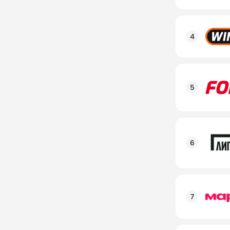
Рейтинг пол
Промокод
Линия в лай
Бонусы и ак
Рейтинг пол
Промокод
Линия в лай
Бонусы и ак
Промокод
Рейтинг пол
Линия в лай
Бонусы и ак
Промокод
Рейтинг пол
Линия в лай
Бонусы и ак
Рейтинг пол
Бонусы
17
Линия в лай