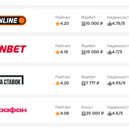
ьзователей
5/5
Коэффициенты
Бонусы
ве
3/5
Удобство платежей
42
Рейтинг
Фрибет
Надежност
ции
4/5
4.20
10 000 ₽
4.75/5
ьзователей
5/5
Коэффициенты
Бонусы
ве
4/5
Удобство платежей
34
Рейтинг
Фрибет
Надежност
ции
5/5
4.19
15 000 ₽
4.7/5
Бонусы
ьзователей
5/5
Коэффициенты
10
ве
4/5
Удобство платежей
Рейтинг
Фрибет
Надежност
ции
4/5
4.20
7 777 ₽
4.55/5
Бонусы
ьзователей
5/5
Коэффициенты
10
ве
4/5
Удобство платежей
Рейтинг
Бонус
Надежност
ции
5/5
4.06
25 000 ₽
4.5/5
ьзователей
5/5
Коэффициенты
ве
4/5
Удобство платежей