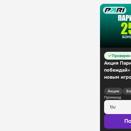
Проверен
Акция Пари
побеждай»
новым игр
Акции
Бо
Промокод
По