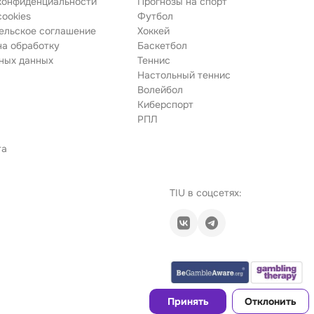
конфиденциальности
Прогнозы на спорт
ookies
Футбол
ельское соглашение
Хоккей
на обработку
Баскетбол
ных данных
Теннис
Настольный теннис
Волейбол
Киберспорт
РПЛ
та
TIU в соцсетях:
Принять
Отклонить