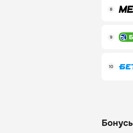
Бонусы и ак
Рейтинг пол
Промокод
Линия в лай
Бонусы и ак
Рейтинг пол
Промокод
Линия в лай
Бонусы и ак
Промокод
Рейтинг пол
Линия в лай
Бонусы и ак
Промокод
Бонусы