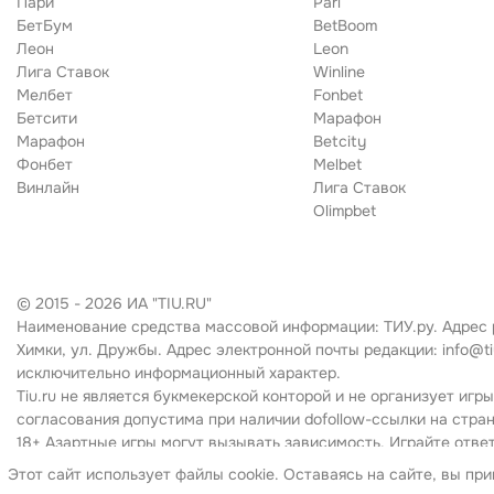
Пари
Pari
БетБум
BetBoom
Леон
Leon
Лига Ставок
Winline
Мелбет
Fonbet
Бетсити
Марафон
Марафон
Betcity
Фонбет
Melbet
Винлайн
Лига Ставок
Olimpbet
© 2015 - 2026 ИА "TIU.RU"
Наименование средства массовой информации: ТИУ.ру. Адрес ред
Химки, ул. Дружбы. Адрес электронной почты редакции: info@ti
исключительно информационный характер.
Tiu.ru не является букмекерской конторой и не организует игр
согласования допустима при наличии dofollow-ссылки на стра
18+ Азартные игры могут вызывать зависимость. Играйте отве
Этот сайт использует файлы cookie. Оставаясь на сайте, вы п