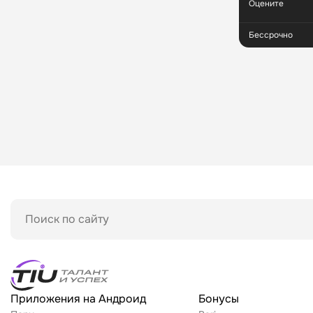
Оцените
Бессрочно
Поиск по матч-центру
Приложения на Андроид
Бонусы