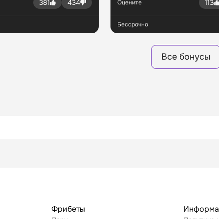
381
434
113
Оцените
Бессрочно
Все бонусы
Фрибеты
Информа