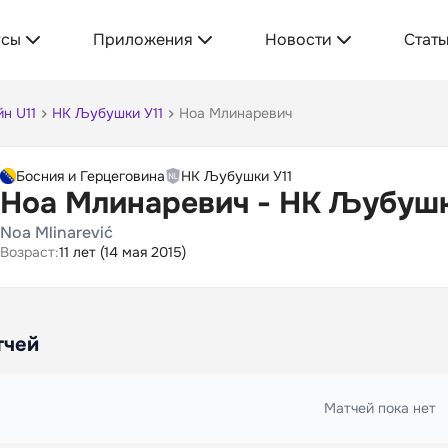
усы
Приложения
Новости
Стать
н U11
НК Љубушки У11
Ноа Млинаревич
Босния и Герцеговина
НК Љубушки У11
Ноа Млинаревич - НК Љубушк
Noa Mlinarević
Возраст:
11 лет (14 мая 2015)
тчей
Матчей пока нет