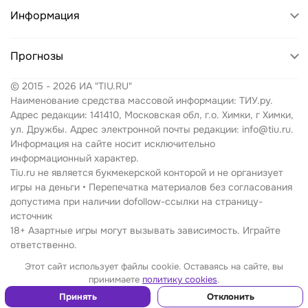
Лига Ставок
Пари
Информация
Leon
Мелбет
БетБум
Winline
Политика конфиденциальности
Прогнозы
Бетсити
Леон
Fonbet
Политика cookies
Марафон
© 2015 - 2026 ИА "TIU.RU"
Винлайн
Прогнозы на спорт
Марафон
Пользовательское соглашение
Наименование средства массовой информации: ТИУ.ру.
Фонбет
Фонбет
Футбол
Адрес редакции: 141410, Московская обл, г.о. Химки, г Химки,
Betcity
Согласие на обработку персональных данных
ул. Дружбы. Адрес электронной почты редакции: info@tiu.ru.
Винлайн
Марафон
Хоккей
Информация на сайте носит исключительно
Melbet
Контакты
информационный характер.
Бетсити
Баскетбол
Tiu.ru не является букмекерской конторой и не организует
Лига Ставок
Вакансии
игры на деньги • Перепечатка материалов без согласования
Мелбет
Теннис
допустима при наличии dofollow-ссылки на страницу-
Olimpbet
Блог
источник
Лига ставок
Настольный теннис
18+ Азартные игры могут вызывать зависимость. Играйте
Архив
ответственно.
Олимпбет
Волейбол
TIU в соцсетях:
Новости
Этот сайт использует файлы cookie. Оставаясь на сайте, вы
Киберспорт
принимаете
политику cookies
.
Карта сайта
Принять
Отклонить
Бонус 25 000 ₽
Фрибет 10 000 ₽
РПЛ