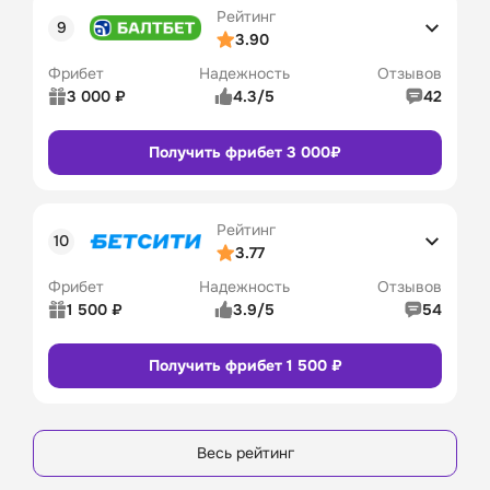
Рейтинг
Линия в лайве
Сайт
Приложение
3/5
3.90
Удобство платежей
4/5
Фрибет
Надежность
Отзывов
Служба поддержки
4/5
3 000 ₽
4.3/5
42
Бонусы и акции
4/5
Рейтинг 
5/5
Получить фрибет 3 000₽
пользователей
Промокод
Бонусы
Коэффициенты
4/5
16
Линия в прематче
4/5
Рейтинг
Линия в лайве
Сайт
Приложение
3/5
3.77
Удобство платежей
4/5
Фрибет
Надежность
Отзывов
Служба поддержки
4/5
1 500 ₽
3.9/5
54
Бонусы и акции
4/5
Рейтинг 
5/5
Получить фрибет 1 500 ₽
пользователей
Промокод
Бонусы
Коэффициенты
3/5
8
Линия в прематче
3/5
Линия в лайве
Сайт
Приложение
4/5
Весь рейтинг
Удобство платежей
4/5