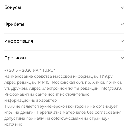
Пари
Бонусы
БетБум
Pari
Фрибеты
Леон
BetBoom
Лига Ставок
Пари
Информация
Leon
Мелбет
БетБум
Winline
Политика конфиденциальности
Прогнозы
Бетсити
Леон
Fonbet
Политика cookies
Марафон
© 2015 - 2026 ИА "TIU.RU"
Винлайн
Прогнозы на спорт
Марафон
Пользовательское соглашение
Наименование средства массовой информации: ТИУ.ру.
Фонбет
Фонбет
Футбол
Адрес редакции: 141410, Московская обл, г.о. Химки, г Химки,
Betcity
Согласие на обработку персональных данных
ул. Дружбы. Адрес электронной почты редакции: info@tiu.ru.
Винлайн
Марафон
Хоккей
Информация на сайте носит исключительно
Melbet
Контакты
информационный характер.
Бетсити
Баскетбол
Tiu.ru не является букмекерской конторой и не организует
Лига Ставок
Вакансии
игры на деньги • Перепечатка материалов без согласования
Мелбет
Теннис
допустима при наличии dofollow-ссылки на страницу-
Olimpbet
Блог
источник
Лига ставок
Настольный теннис