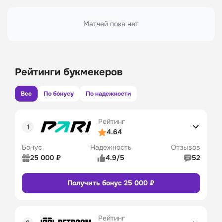
Лига Чемпионов
Зенит
Betcity
Тенниси
Теннис
Настольный теннис
Баскетбол
Лига Европы
Спортбет
Bettery
Балтбет
Футбол
Волейбол
Теннис
Матчей пока нет
24bet
Zenit
Беттери
Киберспорт
Настольный теннис
Рейтинги
Футбол
Спортбет
Зенит
Волейбол
Прочие категории
Лучшие букмекеры
РПЛ
24bet
Киберспорт
Приложения для iOS
Футбол
Легальные букмекерские конторы
Фрибеты
Лига чемпионов
Рейтинги букмекеров
Российские букмекеры
Фрибеты без депозита
АПЛ
РПЛ
Leon
БК с мобильным приложением
Фрибет без отыгрыша
Серия А
Лига чемпионов
Zenit
Все
По бонусу
По надежности
Надежные букмекеры
Промокод без отыгрыша
Ла Лига
АПЛ
Лига Ставок
БК с гостевым демосчетом
Бонус за регистрацию без отыгрыша
Бундеслига
Серия А
Марафон
БК с большими коэффициентами
Фрибеты сегодня
Лига Европы
Ла Лига
Melbet
Рейтинг
4.64
БК с минимальными депозитами
Лучшие фрибеты
Лига конференций
Бундеслига
Pari
Букмекеры для ставок на американский футбол
Фрибет новым игрокам
Лига наций
Лига Европы
Tennisi
Бонус
Надежность
Отзывов
Букмекеры для ставок на бейсбол
Новые БК с фрибетом
Суперкубок УЕФА
Лига конференций
Fonbet
25 000 ₽
4.9/5
52
Хоккей
Хоккей
Букмекеры для ставок на гольф
Фрибет 3000
Betcity
Рейтинг 
Букмекеры для ставок на автогонки
Акции букмекерских контор при регистрации
КХЛ
КХЛ
BetBoom
5/5
Получить бонус 25 000 ₽
пользователей
Букмекеры для ставок на чемпионаты мира и Европы
Промокоды букмекеров
НХЛ
НХЛ
Bettery
Коэффициенты
5/5
Букмекеры для ставок на дартс
Бездепозитные бонусы за регистрацию
АХЛ
АХЛ
Olimpbet
Линия в прематче
4/5
Баскетбол
Баскетбол
Букмекеры для ставок на скачки
Бездепозитные бонусы букмекеров
Winline
Рейтинг