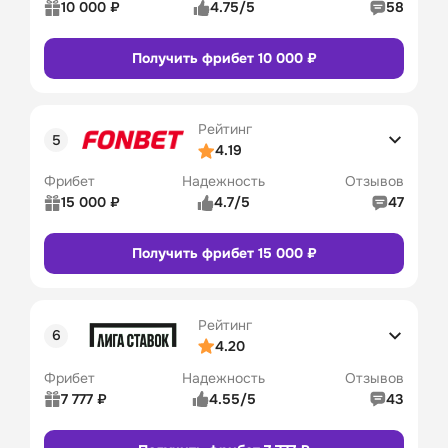
10 000 ₽
4.75/5
58
Чемпионат мира
Бонусы и акции
4/5
Суперлига России
Рейтинг 
5/5
Получить фрибет 10 000 ₽
пользователей
Чемпионат Европы
Промокод
Бонусы
Киберспорт
Коэффициенты
4/5
34
IEM Cologne
Линия в прематче
4/5
Рейтинг
The International
Линия в лайве
Сайт
Приложение
4/5
4.19
Esports World Cup Counter Strike
Удобство платежей
4/5
Фрибет
Надежность
Отзывов
Служба поддержки
4/5
15 000 ₽
4.7/5
47
Бонусы и акции
5/5
Рейтинг 
5/5
Получить фрибет 15 000 ₽
пользователей
Промокод
Бонусы
Коэффициенты
4/5
10
Линия в прематче
4/5
Рейтинг
Линия в лайве
Сайт
Приложение
4/5
4.20
Удобство платежей
4/5
Фрибет
Надежность
Отзывов
Служба поддержки
5/5
7 777 ₽
4.55/5
43
Бонусы и акции
4/5
Рейтинг 
5/5