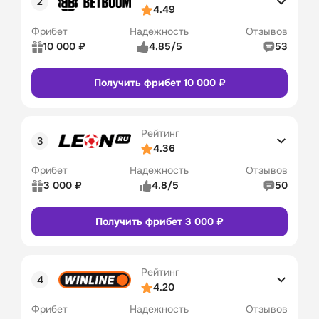
Линия в лайве
5/5
Букмекеры для ставок на киберспорт
НБА
НБА
Baltbet
4.49
Букмекеры для профессиональных игроков
Единая Лига ВТБ
Единая Лига ВТБ
24Бет
Удобство платежей
4/5
Фрибет
Надежность
Отзывов
Букмекеры для ставок на футбол
Евролига
Евролига
Служба поддержки
5/5
10 000 ₽
4.85/5
53
WNBA
WNBA
Бонусы и акции
5/5
Суперлига
Суперлига
Рейтинг 
5/5
Теннис
Теннис
Получить фрибет 10 000 ₽
пользователей
Промокод
Бонусы
US Open 2026 ATP
ATP
Коэффициенты
5/5
22
US Open 2026 WTA
WTA
Линия в прематче
4/5
Настольный теннис
Cincinnati ATP
Рейтинг
Линия в лайве
Сайт
Приложение
5/5
4.36
Cincinnati WTA
Челленджер
Удобство платежей
4/5
Настольный теннис
Лига Про
Фрибет
Надежность
Отзывов
Служба поддержки
4/5
Чемпионат мира
Setka Cup
3 000 ₽
4.8/5
50
Бонусы и акции
5/5
Волейбол
Кубок мира
Рейтинг 
5/5
Чемпионат Европы
Лига Наций
Получить фрибет 3 000 ₽
пользователей
Промокод
Бонусы
WTT Champions Yokohama, MS
Суперлига России
Коэффициенты
5/5
Киберспорт
42
WTT Champions Yokohama, WS
Линия в прематче
5/5
Europe Smash Sweden, WS
IEM Cologne
Рейтинг
Линия в лайве
Сайт
Приложение
3/5
Europe Smash Sweden, MS
The International
4.20
Волейбол
Удобство платежей
4/5
Фрибет
Надежность
Отзывов
Лига Наций
Служба поддержки
5/5