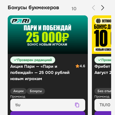
Служба поддержки
4/5
Бонусы букмекеров
10
Бонусы и акции
4/5
Промокод
Бонусы
13
Сайт
Приложение
Проверен редакцией
Провере
Акция Пари — «Пари и
4.6
Фрибет Б
побеждай» — 25 000 рублей
Август 20
новым игрокам
Акции
Бонусы
Без отыгр
Промокод
Промокод