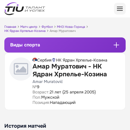
Главная
Матч центр
Футбол
МНЗ Нова-Горица
НК Ядран Хрпелье-Козина
Амар Муратович
Популярные БК
Пари
Виды спорта
По букмекеру
БетБум
Леон
Pari
Приложения для Android
Сербия
НК Ядран Хрпелье-Козина
Винлайн
BetBoom
Амар Муратович - НК
Фонбет
Leon
Пари
Ядран Хрпелье-Козина
Виды спорта
Марафон
Winline
БетБум
Бетсити
Fonbet
Леон
Баскетбол
Amar Muratović
Статьи о БК
№
9
Мелбет
Лига Ставок
Винлайн
Киберспорт
Возраст:
21 лет (25 апреля 2005)
Winline
Лига Ставок
Марафон
Фонбет
Теннис
Пол:
Мужской
База знаний
По видам спорта
Олимпбет
Бет-М
Марафон
Хоккей
Позиция:
Нападающий
Виды ставок
Тенниси
Baltbet
Бетсити
Футбол
Футбол
Футбол
По видам спорта
Основы ставок
Балтбет
Melbet
Мелбет
Хоккей
Евролига
Сервисы
Бет-М
Olimpbet
Лига Ставок
Баскетбол
Футбол
История матчей
Виды спорта
Кубок России
Беттери
Tennisi
Олимпбет
Теннис
Хоккей