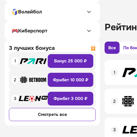
Волейбол
Рейтин
Киберспорт
3 лучших бонуса
Все
По бо
1
Бонус 25 000 ₽
2
Фрибет 10 000 ₽
Рейтинг пол
Линия в лай
3
Фрибет 3 000 ₽
Бонусы и ак
Рейтинг пол
Промокод
Смотреть все
Линия в лай
Бонусы и ак