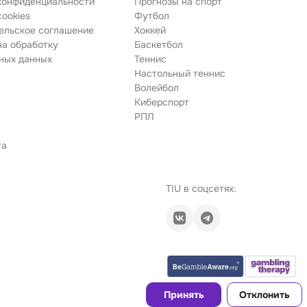
конфиденциальности
Прогнозы на спорт
ookies
Футбол
ельское соглашение
Хоккей
на обработку
Баскетбол
ных данных
Теннис
Настольный теннис
Волейбол
Киберспорт
РПЛ
та
TIU в соцсетях:
Принять
Отклонить