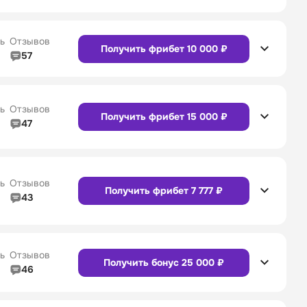
5/5
Линия в прематче
5/5
4/5
Служба поддержки
5/5
Сайт
Приложение
ь
Отзывов
Получить фрибет 10 000 ₽
57
4/5
Линия в прематче
4/5
4/5
Служба поддержки
4/5
Сайт
Приложение
ь
Отзывов
Получить фрибет 15 000 ₽
47
4/5
Линия в прематче
4/5
Сайт
Приложение
4/5
Служба поддержки
5/5
ь
Отзывов
Получить фрибет 7 777 ₽
43
4/5
Линия в прематче
4/5
Сайт
Приложение
4/5
Служба поддержки
4/5
ь
Отзывов
Получить бонус 25 000 ₽
46
4/5
Линия в прематче
4/5
Сайт
Приложение
4/5
Служба поддержки
4/5