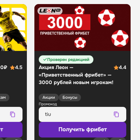
Проверен редакцией
00₽
4.5
Акция Леон —
4.4
«Приветственный фрибет» —
3000 рублей новым игрокам!
кам
Акции
Бонусы
Промокод
т
Получить фрибет