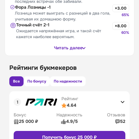
последних встречах обе забивали.
Чемпионат мира
Фора Лозницы -1
×3.00
Суперлига России
Лозница может выиграть с разницей в два гола,
65%
Чемпионат Европы
учитывая их домашнюю форму.
Точный счёт 2-1
Киберспорт
×8.00
Ожидается напряжённая игра, и такой счёт
60%
IEM Cologne
кажется наиболее вероятным.
The International
Esports World Cup Counter Strike
Читать далее
Рейтинги букмекеров
Все
По бонусу
По надежности
Рейтинг
4.64
Бонус
Надежность
Отзывов
25 000 ₽
4.9/5
52
Рейтинг 
5/5
Получить бонус 25 000 ₽
пользователей