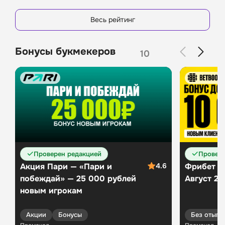
Линия в прематче
3/5
Линия в лайве
Сайт
Приложение
4/5
Весь рейтинг
Удобство платежей
4/5
Служба поддержки
4/5
Бонусы букмекеров
10
Бонусы и акции
4/5
Промокод
Бонусы
13
Сайт
Приложение
Проверен редакцией
Провере
Акция Пари — «Пари и
4.6
Фрибет Б
побеждай» — 25 000 рублей
Август 20
новым игрокам
Акции
Бонусы
Без отыгр