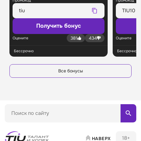
Промокод
Промокод
Получить бонус
П
381
434
Оцените
Оцените
Бессрочно
Бессрочно
Все бонусы
Поиск по матч-центру
18+
НАВЕРХ