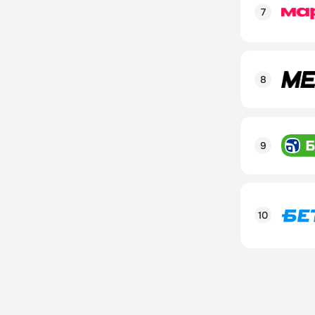
Бонусы и ак
Рейтинг пол
Бонусы
17
Линия в лай
Бонусы и ак
Рейтинг пол
Промокод
Линия в лай
Бонусы и ак
Рейтинг пол
Промокод
Линия в лай
Бонусы и ак
Промокод
Рейтинг пол
Линия в лай
Бонусы и ак
Промокод