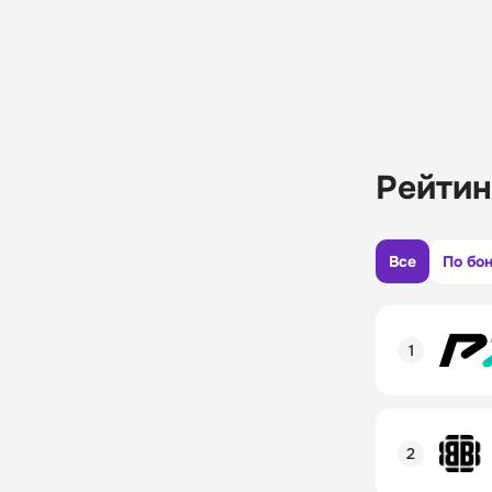
Рейтин
Все
По бо
Рейтинг пол
Линия в лай
Бонусы и ак
Рейтинг пол