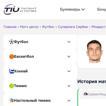
Букмекеры
Бон
Главная
Матч центр
Футбол
Суперлига Сербии
Младост
Футбол
Баскетбол
Хоккей
История ма
Теннис
Сербия
Моцц
Настольный теннис