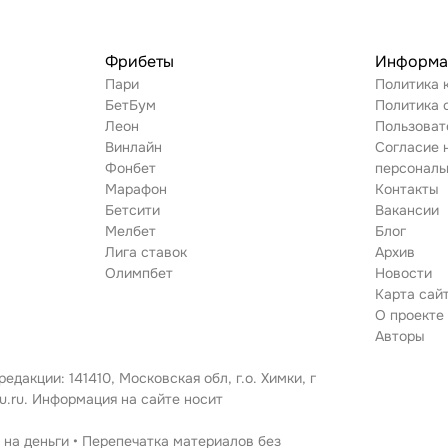
Фрибеты
Информа
Пари
Политика 
БетБум
Политика c
Леон
Пользоват
Винлайн
Согласие 
Фонбет
персональ
Марафон
Контакты
Бетсити
Вакансии
Мелбет
Блог
Лига ставок
Архив
Олимпбет
Новости
Карта сай
О проекте
Авторы
акции: 141410, Московская обл, г.о. Химки, г
u.ru. Информация на сайте носит
ы на деньги • Перепечатка материалов без