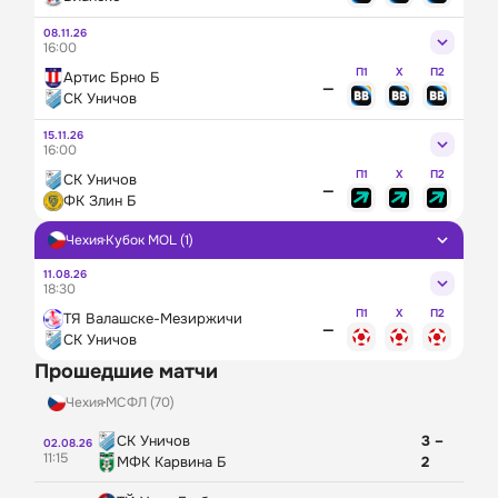
08.11.26
16:00
П1
X
П2
Артис Брно Б
—
СК Уничов
15.11.26
16:00
П1
X
П2
СК Уничов
—
ФК Злин Б
Чехия
Кубок MOL (1)
11.08.26
18:30
П1
X
П2
ТЯ Валашске-Мезиржичи
—
СК Уничов
Прошедшие матчи
Чехия
МСФЛ (70)
СК Уничов
3 –
02.08.26
11:15
МФК Карвина Б
2