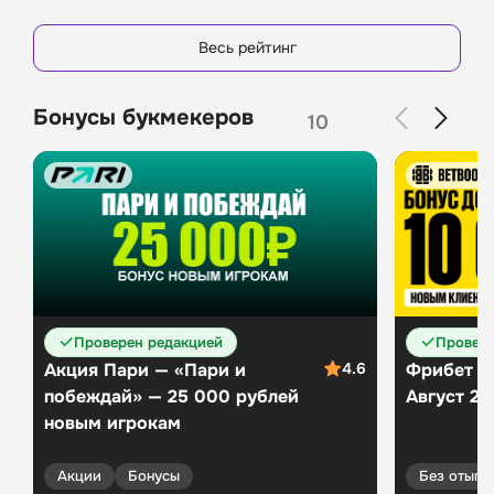
Линия в прематче
3/5
Линия в лайве
Сайт
Приложение
4/5
Весь рейтинг
Удобство платежей
4/5
Служба поддержки
4/5
Бонусы букмекеров
10
Бонусы и акции
4/5
Промокод
Бонусы
13
Сайт
Приложение
Проверен редакцией
Провере
Акция Пари — «Пари и
4.6
Фрибет Б
побеждай» — 25 000 рублей
Август 20
новым игрокам
Акции
Бонусы
Без отыгр