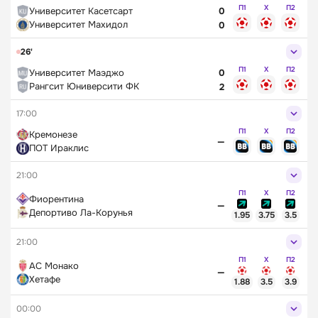
П1
X
П2
0
Университет Касетсарт
Университет Махидол
0
26'
П1
X
П2
0
Университет Маэджо
Рангсит Юниверсити ФК
2
17:00
П1
X
П2
Кремонезе
—
ПОТ Ираклис
21:00
П1
X
П2
Фиорентина
—
Депортиво Ла-Корунья
1.95
3.75
3.5
21:00
П1
X
П2
АС Монако
—
Хетафе
1.88
3.5
3.9
00:00