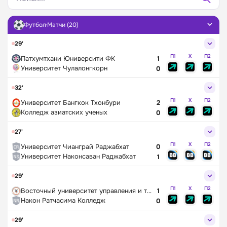
Футбол
Матчи (20)
29'
П1
X
П2
1
Патхумтхани Юниверсити ФК
Университет Чулалонгкорн
0
32'
П1
X
П2
2
Университет Бангкок Тхонбури
Колледж азиатских ученых
0
27'
П1
X
П2
0
Университет Чианграй Раджабхат
Университет Наконсаван Раджабхат
1
29'
П1
X
П2
1
Восточный университет управления и технологий
Након Ратчасима Колледж
0
30'