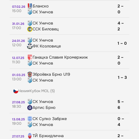
Бланско
2 –
07.02.26
15:00
СК Уничов
0
СК Уничов
4 –
31.01.26
17:00
ССК Биловец
2
СК Уничов
24.01.26
1 – 0
12:00
ФК Козловице
Ганацка Славия Кромержиж
2 –
12.07.25
11:30
СК Уничов
0
Зброёвка Брно U19
01.03.25
1 – 3
13:00
СК Уничов
Чехия
Кубок MOL (5)
СК Уничов
5 –
27.08.25
18:30
Артис Брно
6
СК Сулко Забрже
0 –
13.08.25
19:00
СК Уничов
4
ТЙ Бржидлична
2 –
27.07.25