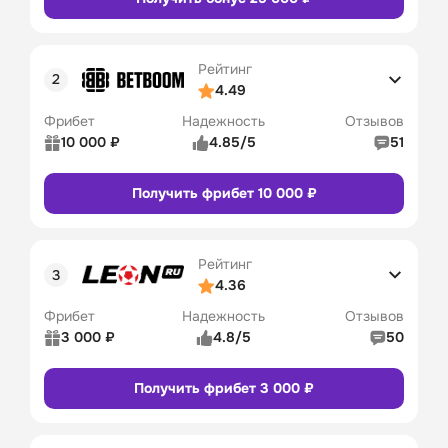
Коэффициенты
5/5
Линия в прематче
4/5
Рейтинг
Линия в лайве
5/5
4.49
Удобство платежей
4/5
Фрибет
Надежность
Отзывов
Служба поддержки
5/5
10 000 ₽
4.85/5
51
Бонусы и акции
5/5
Рейтинг 
5/5
Получить фрибет 10 000 ₽
пользователей
Промокод
Бонусы
Коэффициенты
5/5
22
Линия в прематче
4/5
Рейтинг
Линия в лайве
Сайт
Приложение
5/5
4.36
Удобство платежей
4/5
Фрибет
Надежность
Отзывов
Служба поддержки
4/5
3 000 ₽
4.8/5
50
Бонусы и акции
5/5
Рейтинг 
5/5
Получить фрибет 3 000 ₽
пользователей
Промокод
Бонусы
Коэффициенты
5/5
42
Линия в прематче
5/5