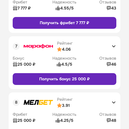
Фрибет
Надежность
Отзывов
Служба поддержки
5/5
7 777 ₽
4.55/5
43
Бонусы и акции
4/5
Рейтинг 
5/5
Получить фрибет 7 777 ₽
пользователей
Промокод
Бонусы
Коэффициенты
4/5
10
Линия в прематче
4/5
Рейтинг
Сайт
Приложение
Линия в лайве
4/5
4.06
Удобство платежей
4/5
Бонус
Надежность
Отзывов
Служба поддержки
4/5
25 000 ₽
4.5/5
46
Бонусы и акции
5/5
Рейтинг 
5/5
Получить бонус 25 000 ₽
пользователей
Бонусы
17
Коэффициенты
4/5
Сайт
Приложение
Линия в прематче
4/5
Рейтинг
Линия в лайве
4/5
3.91
Удобство платежей
4/5
Фрибет
Надежность
Отзывов
Служба поддержки
4/5
25 000 ₽
4.25/5
48
Бонусы и акции
4/5