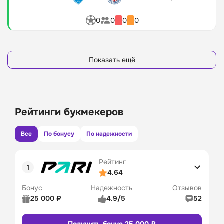
Чемпионат мира
Суперлига России
0
0
0
0
Чемпионат Европы
Киберспорт
IEM Cologne
Показать ещё
The International
Esports World Cup Counter Strike
Рейтинги букмекеров
Все
По бонусу
По надежности
Рейтинг
4.64
Бонус
Надежность
Отзывов
25 000 ₽
4.9/5
52
Рейтинг 
5/5