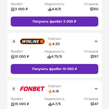
Фрибет
Надежность
Отзывов
Служба поддержки
4/5
3 000 ₽
4.8/5
50
Бонусы и акции
5/5
Рейтинг 
5/5
Получить фрибет 3 000 ₽
пользователей
Промокод
Бонусы
Коэффициенты
5/5
42
Линия в прематче
5/5
Рейтинг
Линия в лайве
Сайт
Приложение
3/5
4.20
Удобство платежей
4/5
Фрибет
Надежность
Отзывов
Служба поддержки
5/5
10 000 ₽
4.75/5
57
Бонусы и акции
4/5
Рейтинг 
5/5
Получить фрибет 10 000 ₽
пользователей
Промокод
Бонусы
Коэффициенты
4/5
34
Линия в прематче
4/5
Рейтинг
Линия в лайве
Сайт
Приложение
4/5
4.19
Удобство платежей
4/5
Фрибет
Надежность
Отзывов
Служба поддержки
4/5
15 000 ₽
4.7/5
47
Бонусы и акции
5/5