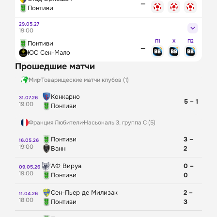
—
Понтиви
29.05.27
19:00
П1
X
П2
Понтиви
—
ЮС Сен-Мало
Прошедшие матчи
Мир
Товарищеские матчи клубов (1)
Конкарно
31.07.26
5 – 1
19:00
Понтиви
Франция Любители
Насьональ 3, группа C (5)
Понтиви
3 –
16.05.26
19:00
Ванн
2
АФ Вируа
0 –
09.05.26
19:00
Понтиви
0
Сен-Пьер де Милизак
2 –
11.04.26
18:00
Понтиви
3