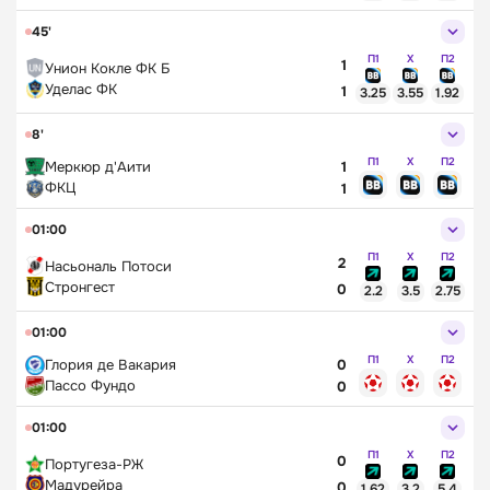
45'
П1
X
П2
1
Унион Кокле ФК Б
Уделас ФК
1
3.25
3.55
1.92
8'
П1
X
П2
1
Меркюр д'Аити
ФКЦ
1
01:00
П1
X
П2
2
Насьональ Потоси
Стронгест
0
2.2
3.5
2.75
01:00
П1
X
П2
0
Глория де Вакария
Пассо Фундо
0
01:00
П1
X
П2
0
Португеза-РЖ
Мадурейра
0
1.62
3.2
5.4