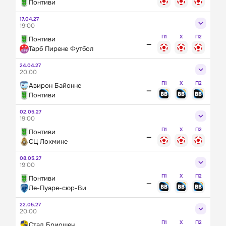
Понтиви
17.04.27
19:00
П1
X
П2
Понтиви
—
Тарб Пирене Футбол
24.04.27
20:00
П1
X
П2
Авирон Байонне
—
Понтиви
02.05.27
19:00
П1
X
П2
Понтиви
—
СЦ Локмине
08.05.27
19:00
П1
X
П2
Понтиви
—
Ле-Пуаре-сюр-Ви
22.05.27
20:00
П1
X
П2
Стад Бриошен