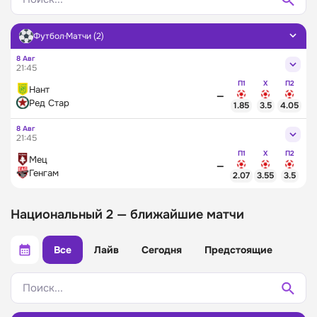
Футбол
Матчи (2)
8 Авг
21:45
П1
X
П2
Нант
—
Ред Стар
1.85
3.5
4.05
8 Авг
21:45
П1
X
П2
Мец
—
Генгам
2.07
3.55
3.5
Национальный 2 — ближайшие матчи
Все
Лайв
Сегодня
Предстоящие
Поиск...