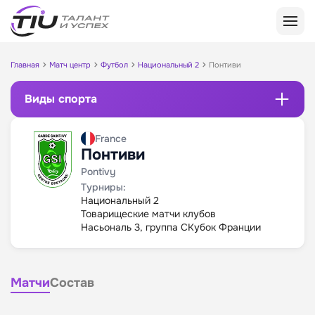
Главная
Матч центр
Футбол
Национальный 2
Понтиви
Популярные БК
Виды спорта
Пари
По букмекеру
БетБум
Леон
Pari
France
Приложения для Android
Винлайн
BetBoom
Понтиви
Фонбет
Leon
Пари
Pontivy
Виды спорта
Марафон
Winline
БетБум
Турниры:
Бетсити
Fonbet
Леон
Баскетбол
Национальный 2
Статьи о БК
Мелбет
Лига Ставок
Винлайн
Киберспорт
Товарищеские матчи клубов
Насьональ 3, группа C
Кубок Франции
Winline
Лига Ставок
Марафон
Фонбет
Теннис
База знаний
По видам спорта
Олимпбет
Бет-М
Марафон
Хоккей
Виды ставок
Тенниси
Baltbet
Бетсити
Футбол
Футбол
Футбол
По видам спорта
Основы ставок
Балтбет
Melbet
Мелбет
Хоккей
Матчи
Состав
Евролига
Сервисы
Бет-М
Olimpbet
Лига Ставок
Баскетбол
Футбол
Виды спорта
Кубок России
Беттери
Tennisi
Олимпбет
Теннис
Хоккей