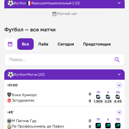
Футбол
Франция
Национальный 2 (0)
Матчей нет
Футбол — все матчи
Все
Лайв
Сегодня
Предстоящие
Поиск...
Футбол
Матчи (20)
01:00
П1
X
П2
0
Бока Хуниорс
Эстудиантес
0
1.909
3.26
4.45
45'
П1
X
П2
0
М Пагонв Гуд
Ле Професьоннель де Лафон
0