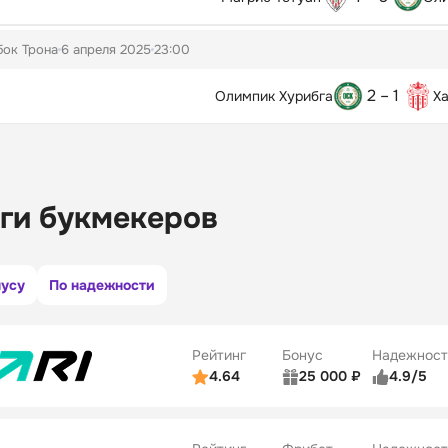
бок Трона
6 апреля 2025
23:00
2 – 1
Олимпик Хурибга
Х
ги букмекеров
нусу
По надежности
Рейтинг
Бонус
Надежност
4.64
25 000 ₽
4.9/5
ьзователей
5/5
Коэффициенты
ве
5/5
Удобство платежей