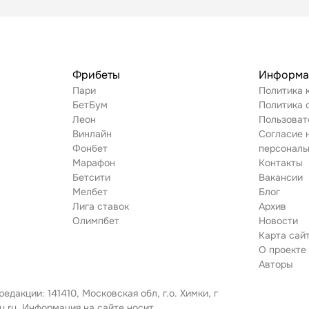
Фрибеты
Информа
Пари
Политика 
БетБум
Политика c
Леон
Пользоват
Винлайн
Согласие 
Фонбет
персональ
Марафон
Контакты
Бетсити
Вакансии
Мелбет
Блог
Лига ставок
Архив
Олимпбет
Новости
Карта сай
О проекте
Авторы
акции: 141410, Московская обл, г.о. Химки, г
u.ru. Информация на сайте носит