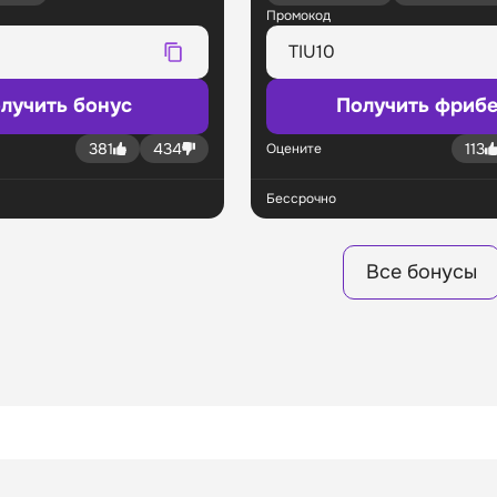
Промокод
лучить бонус
Получить фрибе
381
434
113
Оцените
Бессрочно
Все бонусы