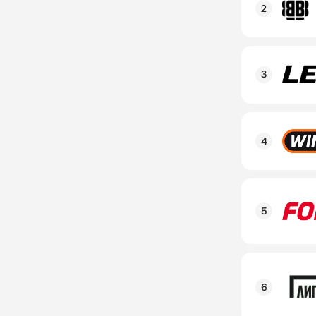
Бонусы и ак
Рейтинг пол
Промокод
Линия в лай
Бонусы и ак
Рейтинг пол
Промокод
Линия в лай
Бонусы и ак
Рейтинг пол
Промокод
Линия в лай
Бонусы и ак
Промокод
Рейтинг пол
Линия в лай
Бонусы и ак
Промокод
Рейтинг пол