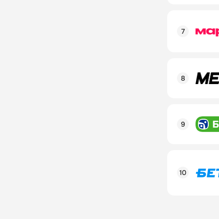
Линия в лай
Бонусы и ак
Рейтинг пол
Бонусы
17
Линия в лай
Бонусы и ак
Рейтинг пол
Промокод
Линия в лай
Бонусы и ак
Рейтинг пол
Промокод
Линия в лай
Бонусы и ак
Промокод
Рейтинг пол
Линия в лай