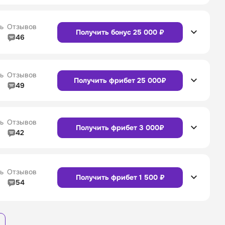
Сайт
Приложение
4/5
Служба поддержки
4/5
ь
Отзывов
Получить бонус 25 000 ₽
46
4/5
Линия в прематче
4/5
Сайт
Приложение
4/5
Служба поддержки
4/5
ь
Отзывов
Получить фрибет 25 000₽
49
4/5
Линия в прематче
4/5
4/5
Служба поддержки
4/5
Сайт
Приложение
ь
Отзывов
Получить фрибет 3 000₽
42
4/5
Линия в прематче
4/5
4/5
Служба поддержки
4/5
Сайт
Приложение
ь
Отзывов
Получить фрибет 1 500 ₽
54
3/5
Линия в прематче
3/5
Сайт
Приложение
4/5
Служба поддержки
4/5