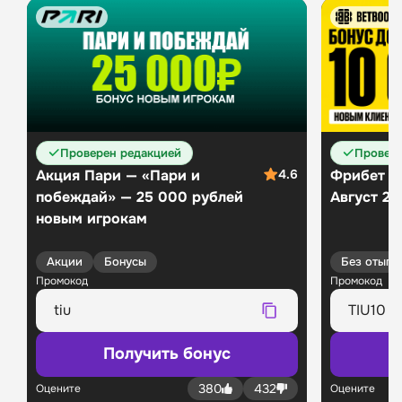
Промокод
Бонусы
13
Сайт
Приложение
Проверен редакцией
Провере
Акция Пари — «Пари и
4.6
Фрибет Б
побеждай» — 25 000 рублей
Август 20
новым игрокам
Акции
Бонусы
Без отыгр
Промокод
Промокод
Получить бонус
П
380
432
Оцените
Оцените