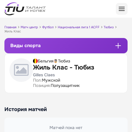
Главная
Матч центр
Футбол
Национальная лига 1 ACFF
Тюбиз
Жиль Клас
Популярные БК
Пари
Виды спорта
По букмекеру
БетБум
Леон
Pari
Приложения для Android
Бельгия
Тюбиз
Винлайн
BetBoom
Жиль Клас - Тюбиз
Фонбет
Leon
Пари
Виды спорта
Gilles Claes
Марафон
Winline
БетБум
Пол:
Мужской
Бетсити
Fonbet
Леон
Баскетбол
Позиция:
Полузащитник
Статьи о БК
Мелбет
Лига Ставок
Винлайн
Киберспорт
Winline
Лига Ставок
Марафон
Фонбет
Теннис
База знаний
По видам спорта
Олимпбет
Бет-М
Марафон
Хоккей
История матчей
Виды ставок
Тенниси
Baltbet
Бетсити
Футбол
Футбол
Футбол
По видам спорта
Основы ставок
Балтбет
Melbet
Мелбет
Хоккей
Евролига
Сервисы
Бет-М
Olimpbet
Лига Ставок
Баскетбол
Футбол
Матчей пока нет
Виды спорта
Кубок России
Беттери
Tennisi
Олимпбет
Теннис
Хоккей