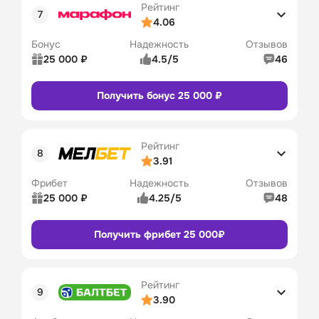
Рейтинг
Сайт
Приложение
Линия в лайве
4/5
4.06
Удобство платежей
4/5
Бонус
Надежность
Отзывов
Служба поддержки
4/5
25 000 ₽
4.5/5
46
Бонусы и акции
5/5
Рейтинг 
5/5
Получить бонус 25 000 ₽
пользователей
Бонусы
17
Коэффициенты
4/5
Сайт
Приложение
Линия в прематче
4/5
Рейтинг
Линия в лайве
4/5
3.91
Удобство платежей
4/5
Фрибет
Надежность
Отзывов
Служба поддержки
4/5
25 000 ₽
4.25/5
48
Бонусы и акции
4/5
Рейтинг 
5/5
Получить фрибет 25 000₽
пользователей
Промокод
Бонусы
Коэффициенты
4/5
15
Линия в прематче
4/5
Рейтинг
Линия в лайве
Сайт
Приложение
3/5
3.90
Удобство платежей
4/5