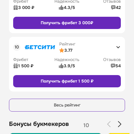
Фрибет
Надежность
Отзывов
Служба поддержки
4/5
3 000 ₽
4.3/5
42
Бонусы и акции
4/5
Рейтинг 
5/5
Получить фрибет 3 000₽
пользователей
Промокод
Бонусы
Коэффициенты
4/5
16
Линия в прематче
4/5
Рейтинг
Линия в лайве
Сайт
Приложение
3/5
3.77
Удобство платежей
4/5
Фрибет
Надежность
Отзывов
Служба поддержки
4/5
1 500 ₽
3.9/5
54
Бонусы и акции
4/5
Рейтинг 
5/5
Получить фрибет 1 500 ₽
пользователей
Промокод
Бонусы
Коэффициенты
3/5
8
Линия в прематче
3/5
Линия в лайве
Сайт
Приложение
4/5
Весь рейтинг
Удобство платежей
4/5
Служба поддержки
4/5
Бонусы букмекеров
10
Бонусы и акции
4/5