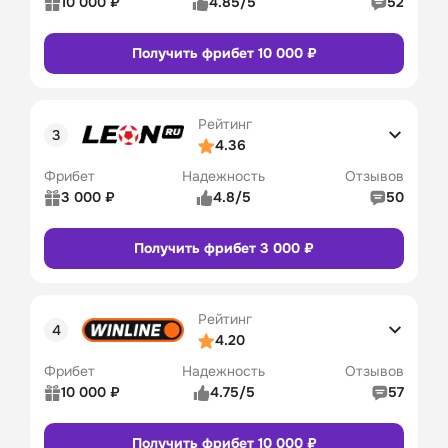
10 000 ₽
4.85/5
52
Букмекеры для ставок на киберспорт
НБА
НБА
Baltbet
Бонусы и акции
5/5
Букмекеры для профессиональных игроков
Единая Лига ВТБ
Единая Лига ВТБ
24Бет
Рейтинг 
5/5
Букмекеры для ставок на футбол
Евролига
Евролига
Получить фрибет 10 000 ₽
пользователей
Промокод
Бонусы
WNBA
WNBA
Коэффициенты
5/5
22
Суперлига
Суперлига
Линия в прематче
4/5
Теннис
Теннис
Рейтинг
Линия в лайве
Сайт
Приложение
5/5
US Open 2026 ATP
ATP
4.36
Удобство платежей
4/5
US Open 2026 WTA
WTA
Фрибет
Надежность
Отзывов
Служба поддержки
4/5
Настольный теннис
Cincinnati ATP
3 000 ₽
4.8/5
50
Cincinnati WTA
Челленджер
Бонусы и акции
5/5
Рейтинг 
Настольный теннис
Лига Про
5/5
Получить фрибет 3 000 ₽
пользователей
Промокод
Бонусы
Чемпионат мира
Setka Cup
Коэффициенты
5/5
Волейбол
Кубок мира
42
Линия в прематче
5/5
Чемпионат Европы
Лига Наций
Рейтинг
WTT Champions Yokohama, MS
Суперлига России
Линия в лайве
Сайт
Приложение
3/5
4.20
Киберспорт
WTT Champions Yokohama, WS
Удобство платежей
4/5
Europe Smash Sweden, WS
IEM Cologne
Фрибет
Надежность
Отзывов
Служба поддержки
5/5
10 000 ₽
4.75/5
57
Europe Smash Sweden, MS
The International
Бонусы и акции
4/5
Волейбол
Рейтинг 
5/5
Лига Наций
Получить фрибет 10 000 ₽
пользователей
Промокод
Бонусы