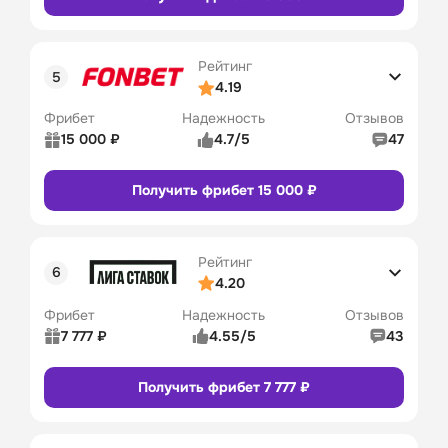
Чемпионат мира
Коэффициенты
4/5
34
Суперлига России
Линия в прематче
4/5
Чемпионат Европы
Рейтинг
Линия в лайве
Сайт
Приложение
4/5
Киберспорт
4.19
Удобство платежей
4/5
IEM Cologne
Фрибет
Надежность
Отзывов
Служба поддержки
4/5
The International
15 000 ₽
4.7/5
47
Бонусы и акции
5/5
Esports World Cup Counter Strike
Рейтинг 
5/5
Получить фрибет 15 000 ₽
пользователей
Промокод
Бонусы
Коэффициенты
4/5
10
Линия в прематче
4/5
Рейтинг
Линия в лайве
Сайт
Приложение
4/5
4.20
Удобство платежей
4/5
Фрибет
Надежность
Отзывов
Служба поддержки
5/5
7 777 ₽
4.55/5
43
Бонусы и акции
4/5
Рейтинг 
5/5
Получить фрибет 7 777 ₽
пользователей
Промокод
Бонусы
Коэффициенты
4/5
10
Линия в прематче
4/5