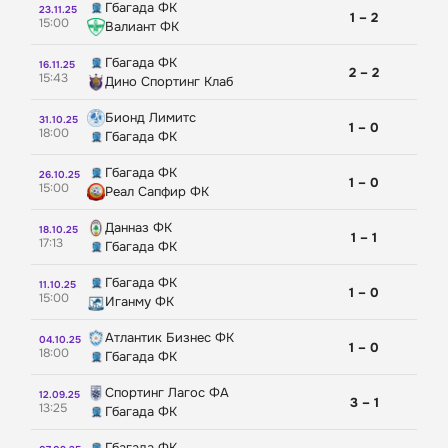
Гбагада ФК
23.11.25
1 – 2
15:00
Валиант ФК
Гбагада ФК
16.11.25
2 – 2
15:43
Дино Спортинг Клаб
Бионд Лимитс
31.10.25
1 – 0
18:00
Гбагада ФК
Гбагада ФК
26.10.25
1 – 0
15:00
Реал Сапфир ФК
Данназ ФК
18.10.25
1 – 1
17:13
Гбагада ФК
Гбагада ФК
11.10.25
1 – 0
15:00
Иганму ФК
Атлантик Бизнес ФК
04.10.25
1 – 0
18:00
Гбагада ФК
Спортинг Лагос ФА
12.09.25
3 – 1
13:25
Гбагада ФК
Гбагада ФК