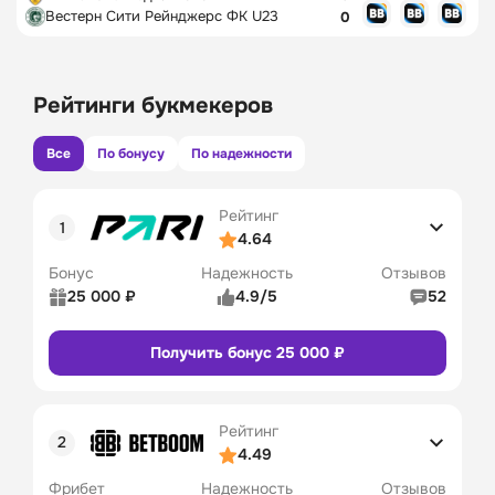
Вестерн Сити Рейнджерс ФК U23
0
Рейтинги букмекеров
Все
По бонусу
По надежности
Рейтинг
4.64
Бонус
Надежность
Отзывов
25 000 ₽
4.9/5
52
Рейтинг 
5/5
Получить бонус 25 000 ₽
пользователей
Коэффициенты
5/5
Линия в прематче
4/5
Рейтинг
Линия в лайве
5/5
4.49
Удобство платежей
4/5
Фрибет
Надежность
Отзывов