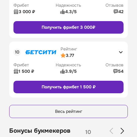
Фрибет
Надежность
Отзывов
Служба поддержки
4/5
3 000 ₽
4.3/5
42
Бонусы и акции
4/5
Рейтинг 
5/5
Получить фрибет 3 000₽
пользователей
Промокод
Бонусы
Коэффициенты
4/5
16
Линия в прематче
4/5
Рейтинг
Линия в лайве
Сайт
Приложение
3/5
3.77
Удобство платежей
4/5
Фрибет
Надежность
Отзывов
Служба поддержки
4/5
1 500 ₽
3.9/5
54
Бонусы и акции
4/5
Рейтинг 
5/5
Получить фрибет 1 500 ₽
пользователей
Промокод
Бонусы
Коэффициенты
3/5
8
Линия в прематче
3/5
Линия в лайве
Сайт
Приложение
4/5
Весь рейтинг
Удобство платежей
4/5
Служба поддержки
4/5
Бонусы букмекеров
10
Бонусы и акции
4/5