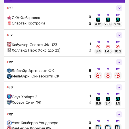
39'
П1
X
П2
0
СКА-Хабаровск
Спартак Кострома
0
4.01
2.63
2.28
87'
П1
X
П2
1
Кабулчер Спортс ФК U23
Холланд Парк Хокс (до 23)
2
3.4
1.45
10.2
79'
П1
X
П2
5
Бэйсайд Аргонавтс ФК
Мельбурн Юниверсити СК
1
83'
П1
X
П2
1
Саут Хобарт 2
Хобарт Сити ФК
2
8.6
3.4
1.5
79'
П1
X
П2
0
Уэст Канберра Уондерерс
Канберра Кроатия ФК
5