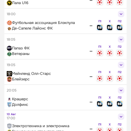
—
Лала U16
18:00
П1
X
П2
Футбольная ассоциация Блэкпула
—
Де-Сапеле Лайонс ФК
18:05
П1
X
П2
Папаз ФК
—
Ветераны
19:05
П1
X
П2
Мейнленд Олл-Старс
—
Блейзерс
20:05
П1
X
П2
Крашерс
—
Долфинс
10 Авг
17:00
П1
X
П2
Электротехника и электроника
—