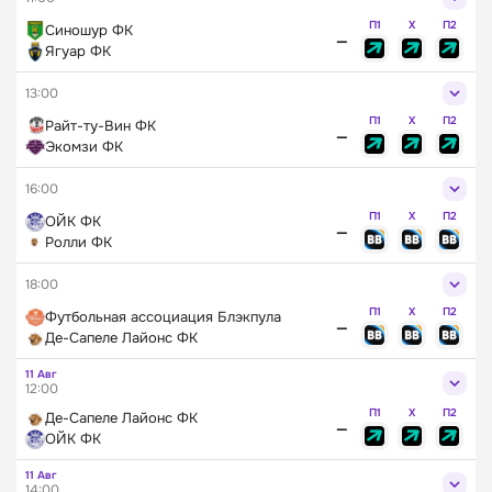
П1
X
П2
Синошур ФК
—
Ягуар ФК
13:00
П1
X
П2
Райт-ту-Вин ФК
—
Экомзи ФК
16:00
П1
X
П2
ОЙК ФК
—
Ролли ФК
18:00
П1
X
П2
Футбольная ассоциация Блэкпула
—
Де-Сапеле Лайонс ФК
11 Авг
12:00
П1
X
П2
Де-Сапеле Лайонс ФК
—
ОЙК ФК
11 Авг
14:00