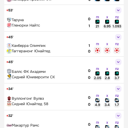
53'
П1
X
П2
0
Таруна
Гленорки Найтс
1
21
6.95
1.093
45'
П1
X
П2
1
Канберра Олимпик
Таггеранонг Юнайтед
0
45'
П1
X
П2
0
Баллс ФК Академи
Сидней Юниверсити СК
0
2.05
2.8
3.7
34'
П1
X
П2
0
Вуллонгонг Вулвз
Сидней Юнайтед 58
0
4.9
3.4
1.7
32'
П1
X
П2
0
Макартур Рамс