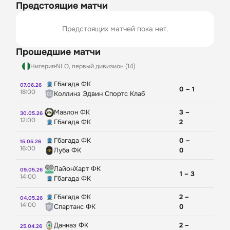
Предстоящие матчи
Лига Чемпионов
Зенит
Betcity
Тенниси
Теннис
Настольный теннис
Баскетбол
Лига Европы
Спортбет
Bettery
Балтбет
Футбол
Волейбол
Теннис
Предстоящих матчей пока нет.
24bet
Zenit
Беттери
Киберспорт
Настольный теннис
Рейтинги
Футбол
Спортбет
Зенит
Волейбол
Прошедшие матчи
Прочие категории
Лучшие букмекеры
РПЛ
24bet
Киберспорт
Приложения для iOS
Футбол
Легальные букмекерские конторы
Фрибеты
Лига чемпионов
Нигерия
NLO, первый дивизион (14)
Российские букмекеры
Фрибеты без депозита
АПЛ
РПЛ
Leon
Гбагада ФК
07.06.26
0 – 1
БК с мобильным приложением
Фрибет без отыгрыша
Серия А
Лига чемпионов
Zenit
18:00
Коллинз Эдвин Спортс Клаб
Надежные букмекеры
Промокод без отыгрыша
Ла Лига
АПЛ
Лига Ставок
Мавлон ФК
3 –
БК с гостевым демосчетом
Бонус за регистрацию без отыгрыша
Бундеслига
Серия А
Марафон
30.05.26
12:00
Гбагада ФК
2
БК с большими коэффициентами
Фрибеты сегодня
Лига Европы
Ла Лига
Melbet
БК с минимальными депозитами
Лучшие фрибеты
Лига конференций
Бундеслига
Pari
Гбагада ФК
0 –
15.05.26
16:00
Букмекеры для ставок на американский футбол
Фрибет новым игрокам
Лига наций
Лига Европы
Tennisi
Луба ФК
0
Букмекеры для ставок на бейсбол
Новые БК с фрибетом
Суперкубок УЕФА
Лига конференций
Fonbet
ЛайонХарт ФК
09.05.26
Хоккей
Хоккей
Букмекеры для ставок на гольф
Фрибет 3000
Betcity
1 – 3
14:00
Гбагада ФК
Букмекеры для ставок на автогонки
Акции букмекерских контор при регистрации
КХЛ
КХЛ
BetBoom
Букмекеры для ставок на чемпионаты мира и Европы
Промокоды букмекеров
НХЛ
НХЛ
Bettery
Гбагада ФК
2 –
04.05.26
14:00
Спартанс ФК
0
Букмекеры для ставок на дартс
Бездепозитные бонусы за регистрацию
АХЛ
АХЛ
Olimpbet
Баскетбол
Баскетбол
Букмекеры для ставок на скачки
Бездепозитные бонусы букмекеров
Winline
Данназ ФК
2 –
25.04.26