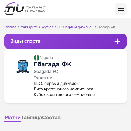
Главная
Матч центр
Футбол
NLO, первый дивизион
Гбагада ФК
Популярные БК
Виды спорта
Пари
По букмекеру
БетБум
Леон
Pari
Nigeria
Приложения для Android
Винлайн
BetBoom
Гбагада ФК
Фонбет
Leon
Пари
Gbagada FC
Виды спорта
Марафон
Winline
БетБум
Турниры:
Бетсити
Fonbet
Леон
Баскетбол
NLO, первый дивизион
Статьи о БК
Мелбет
Лига Ставок
Винлайн
Киберспорт
Лига креативного чемпионата
Кубок креативного чемпионата
Winline
Лига Ставок
Марафон
Фонбет
Теннис
База знаний
По видам спорта
Олимпбет
Бет-М
Марафон
Хоккей
Виды ставок
Тенниси
Baltbet
Бетсити
Футбол
Футбол
Футбол
По видам спорта
Основы ставок
Балтбет
Melbet
Мелбет
Хоккей
Матчи
Таблица
Состав
Евролига
Сервисы
Бет-М
Olimpbet
Лига Ставок
Баскетбол
Футбол
Виды спорта
Кубок России
Беттери
Tennisi
Олимпбет
Теннис
Хоккей