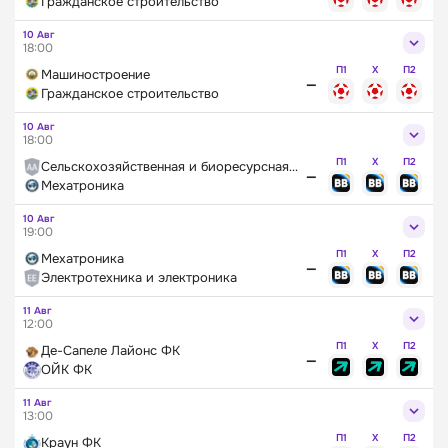
Гражданское строительство
10 Авг
18:00
П1
X
П2
Машиностроение
—
Гражданское строительство
10 Авг
18:00
П1
X
П2
Сельскохозяйственная и биоресурсная инженерия
—
Мехатроника
10 Авг
19:00
П1
X
П2
Мехатроника
—
Электротехника и электроника
11 Авг
12:00
П1
X
П2
Де-Сапеле Лайонс ФК
—
ОЙК ФК
11 Авг
13:00
П1
X
П2
Краун ФК