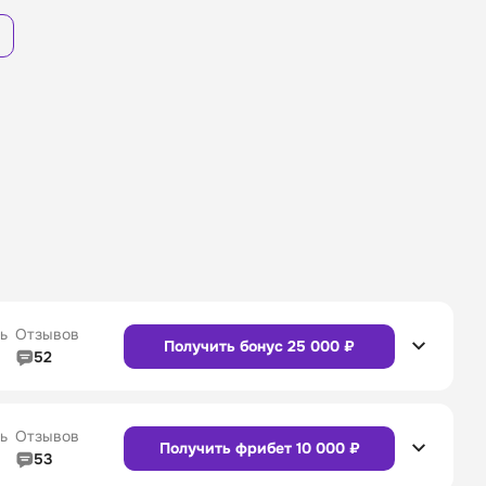
ь
Отзывов
Получить бонус 25 000 ₽
52
5/5
Линия в прематче
4/5
4/5
Служба поддержки
5/5
ь
Отзывов
Получить фрибет 10 000 ₽
53
5/5
Линия в прематче
4/5