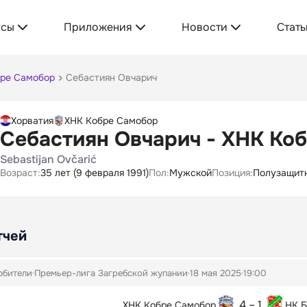
усы
Приложения
Новости
Стать
ре Самобор
Себастиян Овчарич
Хорватия
ХНК Кобре Самобор
Себастиян Овчарич - ХНК Ко
Sebastijan Ovčarić
Возраст:
35 лет (9 февраля 1991)
Пол:
Мужской
Позиция:
Полузащит
тчей
юбители
Премьер-лига Загребской жупании
18 мая 2025
19:00
4 – 1
ХНК Кобре Самобор
НК Б