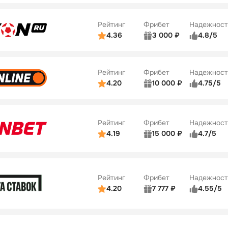
Бонусы
ве
5/5
Удобство платежей
22
Рейтинг
Фрибет
Надежност
ции
5/5
4.36
3 000 ₽
4.8/5
ьзователей
5/5
Коэффициенты
Бонусы
ве
3/5
Удобство платежей
42
Рейтинг
Фрибет
Надежност
ции
4/5
4.20
10 000 ₽
4.75/5
ьзователей
5/5
Коэффициенты
Бонусы
ве
4/5
Удобство платежей
34
Рейтинг
Фрибет
Надежност
ции
5/5
4.19
15 000 ₽
4.7/5
Бонусы
ьзователей
5/5
Коэффициенты
10
ве
4/5
Удобство платежей
Рейтинг
Фрибет
Надежност
ции
4/5
4.20
7 777 ₽
4.55/5
Бонусы
ьзователей
5/5
Коэффициенты
10
ве
4/5
Удобство платежей