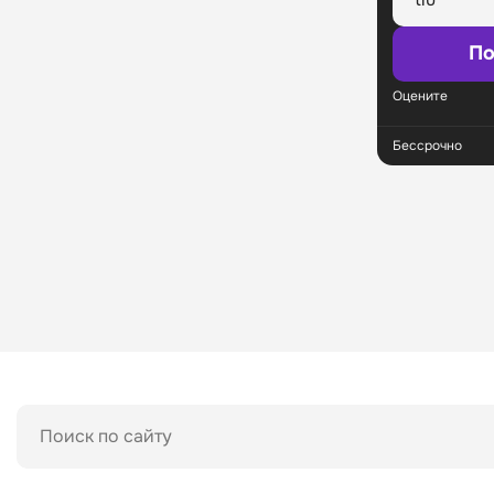
По
Оцените
Бессрочно
Поиск по матч-центру