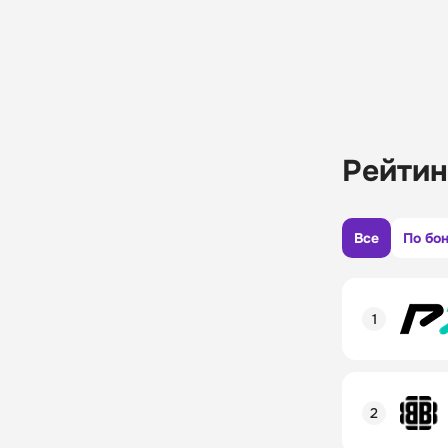
Рейтин
Все
По бо
Рейтинг пол
Линия в лай
Бонусы и ак
Рейтинг пол