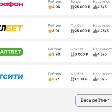
Рейтинг
Бонус
Надежност
ции
5/5
4.06
25 000 ₽
4.5/5
ьзователей
5/5
Коэффициенты
ве
4/5
Удобство платежей
Рейтинг
Фрибет
Надежност
ции
4/5
3.91
25 000 ₽
4.25/5
ьзователей
5/5
Коэффициенты
Бонусы
ве
3/5
Удобство платежей
15
Рейтинг
Фрибет
Надежност
ции
4/5
3.90
3 000 ₽
4.3/5
ьзователей
5/5
Коэффициенты
Бонусы
ве
3/5
Удобство платежей
16
Рейтинг
Фрибет
Надежност
ции
4/5
3.77
1 500 ₽
3.9/5
Бонусы
ьзователей
5/5
Коэффициенты
8
ве
4/5
Удобство платежей
Весь рейтинг
ции
4/5
Бонусы