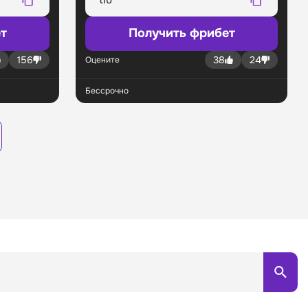
т
Получить фрибет
156
38
24
Оцените
Бессрочно