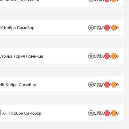
К Кобре Самобор
0
0
0
0
трица Горня Ломница
0
0
0
0
НК Кобре Самобор
0
0
0
0
ХНК Кобре Самобор
0
0
0
0