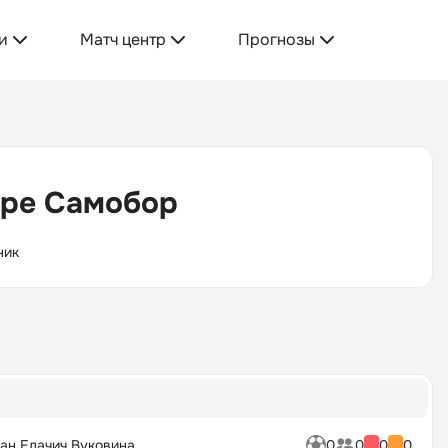
и
Матч центр
Прогнозы
бре Самобор
ник
ан Елачич Вуковина
0
0
0
0