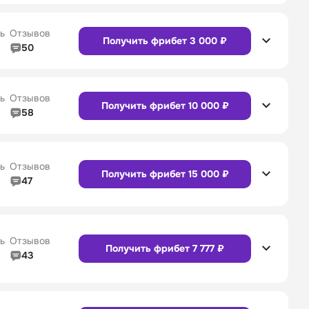
4/5
Служба поддержки
4/5
Сайт
Приложение
ь
Отзывов
Получить фрибет 3 000 ₽
50
5/5
Линия в прематче
5/5
4/5
Служба поддержки
5/5
Сайт
Приложение
ь
Отзывов
Получить фрибет 10 000 ₽
58
4/5
Линия в прематче
4/5
4/5
Служба поддержки
4/5
Сайт
Приложение
ь
Отзывов
Получить фрибет 15 000 ₽
47
4/5
Линия в прематче
4/5
Сайт
Приложение
4/5
Служба поддержки
5/5
ь
Отзывов
Получить фрибет 7 777 ₽
43
4/5
Линия в прематче
4/5
Сайт
Приложение
4/5
Служба поддержки
4/5