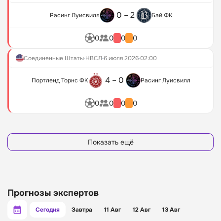
Букмекеры для ставок на киберспорт
НБА
НБА
Baltbet
Букмекеры для профессиональных игроков
Единая Лига ВТБ
Единая Лига ВТБ
24Бет
0 – 2
Расинг Луисвилл
Бэй ФК
Букмекеры для ставок на футбол
Евролига
Евролига
WNBA
WNBA
0
0
0
0
Суперлига
Суперлига
Теннис
Теннис
Соединенные Штаты
НВСЛ
6 июля 2026
02:00
US Open 2026 ATP
ATP
4 – 0
Портленд Торнс ФК
Расинг Луисвилл
US Open 2026 WTA
WTA
Настольный теннис
Cincinnati ATP
0
0
0
0
Cincinnati WTA
Челленджер
Настольный теннис
Лига Про
Чемпионат мира
Setka Cup
Волейбол
Кубок мира
Показать ещё
Чемпионат Европы
Лига Наций
WTT Champions Yokohama, MS
Суперлига России
Киберспорт
WTT Champions Yokohama, WS
Europe Smash Sweden, WS
IEM Cologne
Прогнозы экспертов
Europe Smash Sweden, MS
The International
Волейбол
Сегодня
Завтра
11 Авг
12 Авг
13 Авг
Лига Наций