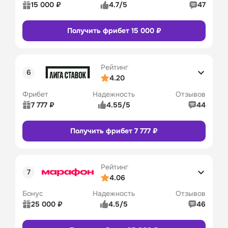
15 000 ₽
4.7/5
47
Бонусы и акции
5/5
Рейтинг 
5/5
Получить фрибет 15 000 ₽
пользователей
Промокод
Бонусы
Коэффициенты
4/5
10
Линия в прематче
4/5
Рейтинг
Линия в лайве
Сайт
Приложение
4/5
4.20
Удобство платежей
4/5
Фрибет
Надежность
Отзывов
Служба поддержки
5/5
7 777 ₽
4.55/5
44
Бонусы и акции
4/5
Рейтинг 
5/5
Получить фрибет 7 777 ₽
пользователей
Промокод
Бонусы
Коэффициенты
4/5
10
Линия в прематче
4/5
Рейтинг
Сайт
Приложение
Линия в лайве
4/5
4.06
Удобство платежей
4/5
Бонус
Надежность
Отзывов
Служба поддержки
4/5
25 000 ₽
4.5/5
46
Бонусы и акции
5/5
Рейтинг 
5/5